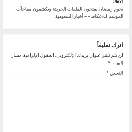
Next:
t
نجوم رمضان يفتحون الملفات الجريئة ويكشفون مفاجآت
الموسم لـ«عكاظ» – أخبار السعودية
n
a
v
اترك تعليقاً
لن يتم نشر عنوان بريدك الإلكتروني.
الحقول الإلزامية مشار
i
إليها بـ
*
g
التعليق
*
a
t
i
o