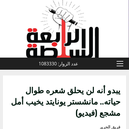
خطي
لى
لمحتوى
عدد الزوار: 1083330
القائمة
الأولية
يبدو أنه لن يحلق شعره طوال
حياته.. مانشستر يونايتد يخيب أمل
مشجع (فيديو)
فريق الحرير