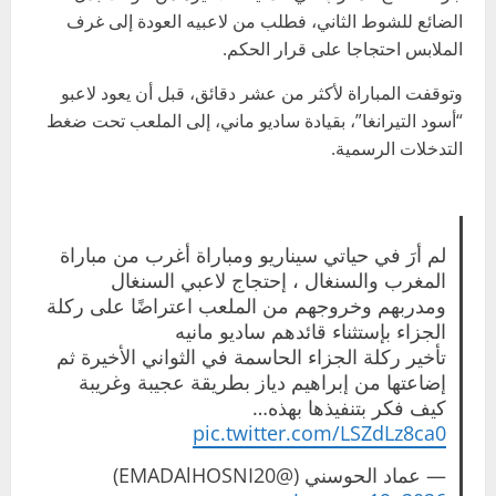
الضائع للشوط الثاني، فطلب من لاعبيه العودة إلى غرف
الملابس احتجاجا على قرار الحكم.
وتوقفت المباراة لأكثر من عشر دقائق، قبل أن يعود لاعبو
“أسود التيرانغا”، بقيادة ساديو ماني، إلى الملعب تحت ضغط
التدخلات الرسمية.
لم أرَ في حياتي سيناريو ومباراة أغرب من مباراة
المغرب والسنغال ، إحتجاج لاعبي السنغال
ومدربهم وخروجهم من الملعب اعتراضًا على ركلة
الجزاء بإستثناء قائدهم ساديو مانيه
تأخير ركلة الجزاء الحاسمة في الثواني الأخيرة ثم
إضاعتها من إبراهيم دياز بطريقة عجيبة وغريبة
كيف فكر بتنفيذها بهذه…
pic.twitter.com/LSZdLz8ca0
— عماد الحوسني (@EMADAlHOSNI20)