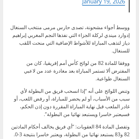
January 19, 2026
ووسط أجواء مشحونة، تصدى حارس مرمى منتخب السنغال
إدوارد ميندي لركلة الجزاء التي نفذها النجم المغربي إبراهيم
دياز لتذهب المباراة للأشواط الإضافية التي منحت اللقب
للسنغال.
ووفقا للمادة 82 من لوائح كأس أمم إفريقيا، كان من
المفترض ألا تستمر المباراة بعد مغادرة عدد من لاعبي
السنغال طواعية.
وتنص اللوائح على أنه “إذا انسحب فريق من البطولة لأي
سبب من الأسباب، أو لم يحضر للمباراة، أو رفض اللعب، أو
غادر الملعب قبل نهاية المباراة المقررة دون إذن الحكم،
فسيعتبر خاسرا ويستبعد نهائيا من البطولة”.
وتفصل المادة 84 العقوبات: “أي فريق يخالف أحكام المادتين
82 و83 يستبعد نهائيا من البطولة، ويعتبر خاسرا بنتيجة 3-0.