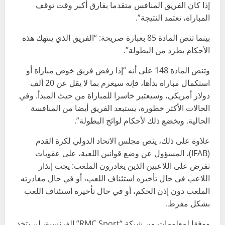
إذا كان الفريق المنافس متقدما بفارق أكبر وقت توقف
المباراة، تعتمد النتيجة”.
بينما تنص المادة 85 بعبارة صريحة: “الفريق الذي ينتهك هذه
الأحكام يطرد من البطولة”.
وتنص المادة 148 على أنه “إذا رفض فريق خوض مباراة أو
استكمال مباراة بدأها، فإنه سيغرم بما لا يقل عن 20 ألف
دولار أمريكي، وسيعتبر خاسرا للمباراة من حيث المبدأ. وفي
الحالات الأكثر خطورة، يستبعد الفريق أيضا من المنافسة
الحالية. ويخضع ذلك لأحكام لوائح البطولة”.
علاوة على ذلك، ينص مجلس الاتحاد الدولي لكرة القدم
(IFAB)، المسؤول عن وضع قوانين اللعبة، على عقوبات
تفرض على اللاعبين الذين يغادرون الملعب: يجب إنذار
اللاعب في حال تأخيره استئناف اللعب، أو في حال مغادرته
الملعب دون إذن الحكم، أو في حال تأخيره استئناف اللعب
بشكل مفرط.
ووفقا لمعلومات من شبكة “RMC Sport” الفرنسية، لن يتخذ