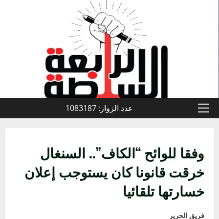
خطي
لى
لمحتوى
عدد الزوار: 1083187
القائمة
الأولية
وفقا للوائح “الكاف”.. السنغال
خرقت قانونا كان يستوجب إعلان
خسارتها تلقائيا
فريق الحرير