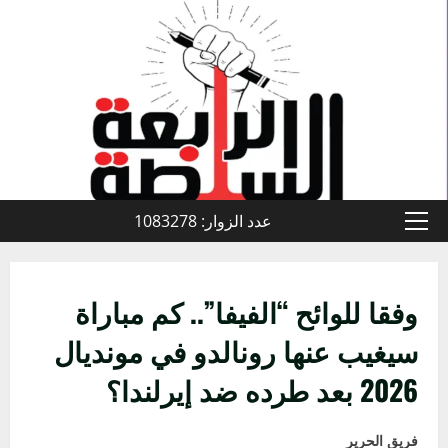
خطي
لى
لمحتوى
عدد الزوار: 1083278
القائمة
الأولية
وفقا للوائح “الفيفا”.. كم مباراة
سيغيب عنها رونالدو في مونديال
2026 بعد طرده ضد إيرلندا؟
فريق الحرير