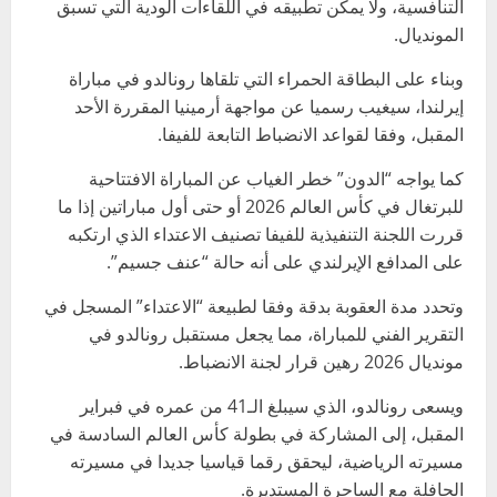
التنافسية، ولا يمكن تطبيقه في اللقاءات الودية التي تسبق
المونديال.
وبناء على البطاقة الحمراء التي تلقاها رونالدو في مباراة
إيرلندا، سيغيب رسميا عن مواجهة أرمينيا المقررة الأحد
المقبل، وفقا لقواعد الانضباط التابعة للفيفا.
كما يواجه “الدون” خطر الغياب عن المباراة الافتتاحية
للبرتغال في كأس العالم 2026 أو حتى أول مباراتين إذا ما
قررت اللجنة التنفيذية للفيفا تصنيف الاعتداء الذي ارتكبه
على المدافع الإيرلندي على أنه حالة “عنف جسيم”.
وتحدد مدة العقوبة بدقة وفقا لطبيعة “الاعتداء” المسجل في
التقرير الفني للمباراة، مما يجعل مستقبل رونالدو في
مونديال 2026 رهين قرار لجنة الانضباط.
ويسعى رونالدو، الذي سيبلغ الـ41 من عمره في فبراير
المقبل، إلى المشاركة في بطولة كأس العالم السادسة في
مسيرته الرياضية، ليحقق رقما قياسيا جديدا في مسيرته
الحافلة مع الساحرة المستديرة.