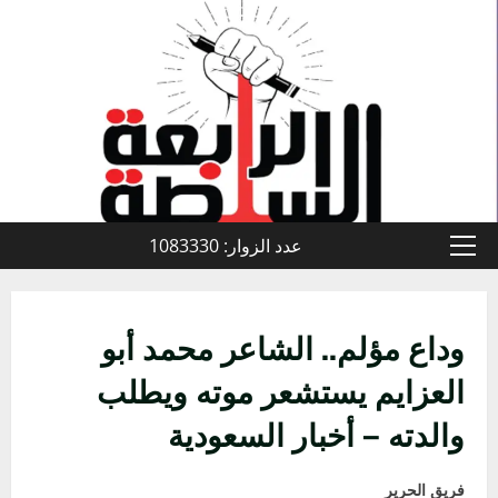
خطي
لى
لمحتوى
عدد الزوار: 1083330
القائمة
الأولية
وداع مؤلم.. الشاعر محمد أبو
العزايم يستشعر موته ويطلب
والدته – أخبار السعودية
فريق الحرير