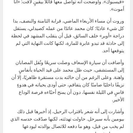
«فيسبوك». وأوضحت أنه تواصل معها قائلاً بيقينٍ لافت: «أنا
أموت».
وروت أن مساء الأربعاء الماضي، قرابة الثامنة والنصف، بدا
كل شيء عاديًا؛ كان محمد عائدًا من عمله كصيدلي، يستقل
دراجة «أوبر» خلف السائق، قبل أن ينقلب المشهد في لحظة
إلى حادثة قد تبدو عابرة للمارة، لكنها كانت النهاية التي لم
يتوقعها أحد.
وأضافت أن سيارة الإسعاف وصلت سريعًا ونُقل المصابان
إلى المستشفى، حيث ظل محمد على قيد الحياة بأنفاسٍ
واهنة. وعلى الرغم من أن حالته بدت مستقرة ظاهريًا، إلا أن
نزيفًا داخليًا صامتًا كان يتفاقم، حتى أودى بحياته في هدوءٍ
قاسٍ في الليلة نفسها، دون أن يمنح أحبّاءه فرصة الوداع
الأخير.
وأشارت إلى أنه شعر باقتراب الرحيل، إذ أخبرها قبل ذلك
بيومين بأنه سيرحل. حاولت تهدئته، لكنها صدّقت حدسه الذي
لم يخب من قبل، وهو ما دفعه للاتصال بوالدته ليودعها