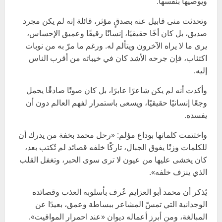
ويوصيها بنفسها.
وتحدثت منى قابيل عنه بصدقٍ مؤثر، قائلة إنه لم يكن مجرد
صديق، بل كان أخًا حقيقيًا، إنسانًا رقيقًا وعميق الإحساس،
يرى ما لا يراه الآخرون ويتألم له. ورغم ما مرّ به من نوبات
اكتئاب، فإن جرحه الأشد كان في خيباته من أقرب الناس
إليه.
وأكدت أنه لم يكن شاعرًا عابرًا، بل كان صوتًا صادقًا يحمل
وجعًا إنسانيًا حقيقيًا، ويسعى باستمرار لفهم العالم دون أن
يفسده.
واختتمت كلماتها بوداع مؤلم: «رحل محمد بخفة من يدرك أن
للكلمات وزنًا يفوق الجبال، تاركًا خلفه قصائد لم تُكتب بعد،
كان يخشى عليها من عيون لا ترى سوى الحبر، وتغفل القلب
الذي ينزف خلفه».
يُذكر أن محمد أبو العزايم عُرف بأسلوبه العذب وقصائده
الوجدانية التي تمسّ المشاعر ببساطة وعمق، بعيدًا عن
المبالغة، ومن أبرز أعماله ديوان «عند احمرار المواقيت».