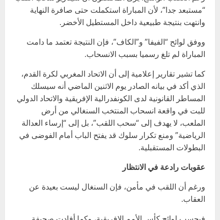
“مستبعد جدا”، لأن المباراة استكملت حتى صافرة النهاية
وانتهت بنتيجة طبيعية داخل المستطيل الأخضر.
ووفق لوائح “الفيفا” و”الكاف”، فإن النتيجة تعتمد ما دامت
المباراة لم تلغ رسميا بسبب الانسحاب.
كما تشير تقارير إعلامية إلى أن الاتحاد المغربي لكرة القدم،
الذي أكد في بيانه الصادر يوم الاثنين الماضي أنه سيسلك
المساطر القانونية لدى الكونفدرالية الإفريقية والاتحاد الدولي
للبت في واقعة انسحاب المنتخب السنغالي من أرض
الملعب، لا يهدف إلى “سحب اللقب”، بل إلى “إرساء العدالة
الرياضية” ومنع تكرار سلوك قد يفتح الباب أمام الفوضى في
البطولات المستقبلية.
عقوبات رادعة في الانتظار
ورغم أن اللقب في مأمن، فإن السنغال ليست بعيدة عن
العقاب.
فبحسب لوائح كأس الأمم الإفريقية، وكما أفادت صحيفة