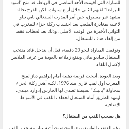
للمباراة التي أقيمت الأحد الماضي في الرباط، قد منح “أسود
التيرانغا” لقبهم الثاني خلال أربع سنوات، لكن الفرح تخلله
مشهد غير مسبوق، حين أمر المدرب السنغالي بابي تياو
لاعبيه بمغادرة الملعب بعد احتساب ركلة جزاء للمغرب في
الثواني الأخيرة من الوقت الأصلي، وذلك بعد لحظات فقط
من إلغاء هدف للسنغال.
وتوقفت المباراة لنحو 20 دقيقة، قبل أن يتدخل قائد منتخب
السنغال ساديو ماني ويقنع زملاءه بالعودة من غرف الملابس
لإكمال اللقاء.
وبعد العودة، أتيحت فرصة ذهبية أمام إبراهيم دياز لمنح
المغرب أول لقب قاري منذ 1976، لكنه أهدر ركلة الجزاء
بمحاولة “بانينكا” بسيطة تصدى لها الحارس إدوارد ميندي،
ليمهد الطريق أمام السنغال لخطف اللقب في الأشواط
الإضافية.
هل يسحب اللقب من السنغال؟
رغم الغضب الواسع، يرى المختصون أن سيناريو سحب اللقب