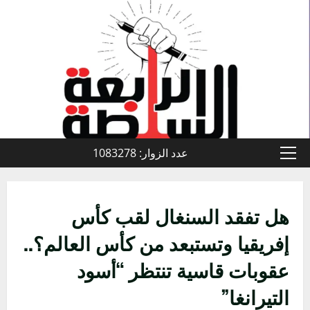
خطي
لى
لمحتوى
عدد الزوار: 1083278
القائمة
الأولية
هل تفقد السنغال لقب كأس
إفريقيا وتستبعد من كأس العالم؟..
عقوبات قاسية تنتظر “أسود
التيرانغا”