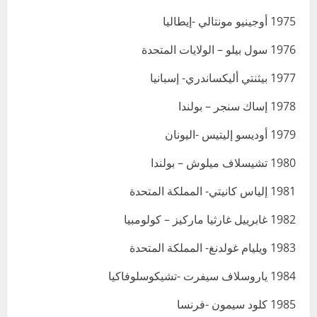
1975 أوجينيو مونتالي -إيطاليا
1976 سول بيلو – الولايات المتحدة
1977 بيثنتي أليكساندري- إسبانيا
1978 إساك سنجر – بولندا
1979 أوديسو إليتيس -اليونان
1980 تشيسلاف ميلوش – بولندا
1981 إلياس كانيتي- المملكة المتحدة
1982 غابرييل غارثيا ماركيز – كولومبيا
1983 ويليام غولدنغ- المملكة المتحدة
1984 ياروسلاف سيفرت -تشيكوسلوفاكيا
1985 كلود سيمون -فرنسا