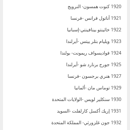
1920 كنوت همسون- النرويج
1921 أناتول فرانس -فرنسا
1922 خاثينتو بينافينتي-إسبانيا
1923 ويليام بتلر ييتس -أيرلندا
1924 فواديسواف ريمونت- بولندا
1925 جورج برنارد شو -أيرلندا
1927 هنري برجسون -فرنسا
1929 توماس مان -ألمانيا
1930 سنكلير لويس -الولايات المتحدة
1931 إريك أكسل كارلفلت -السويد
1932 جون غلزورثي- المملكة المتحدة