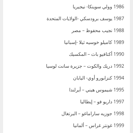
1986 وولي سوينكا- نيجيريا
1987 يوسف برودسكي -الولايات المتحدة
1988 نجيب محفوظ – مصر
1989 كاميلو خوسيه ثيلا -إسبانيا
1990 أكتافيو باث – المكسيك
1992 دريك والكوت – جزيرة سانت لوسيا
1994 كنزابورو أوي- اليابان
1995 شيموس هيني – أيرلندا
1997 داريو فو – إيطاليا
1998 جوزيه ساراماغو – البرتغال
1999 غونتر غراس – ألمانيا