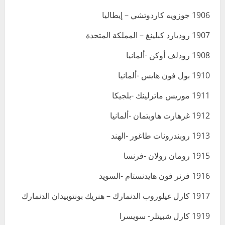
1906 جوزويه كاردوتشي – إيطاليا
1907 روديارد كبلينغ – المملكة المتحدة
1908 رودلف أوكن -ألمانيا
1910 بول فون هايس -ألمانيا
1911 موريس ماترلينك -بلجيكا
1912 غرهارت هاوبتمان -ألمانيا
1913 روبندرونات طاغور -الهند
1915 رومان رولان -فرنسا
1916 فرنر فون هايدنستام -السويد
1917 كارل غيلوروب الدنمارك – هنريك بونتوبيدان الدنمارك
1919 كارل شبيتلر- سويسرا