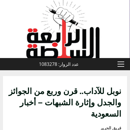
خطي
لى
لمحتوى
عدد الزوار: 1083278
القائمة
الأولية
نوبل للآداب.. قرن وربع من الجوائز
والجدل وإثارة الشبهات – أخبار
السعودية
فريق الحرير