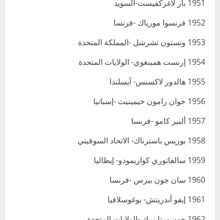
1951 بار لاغركفيست-السويد
1952 فرنسوا مورياك -فرنسا
1953 ونستون تشرشل -المملكة المتحدة
1954 إرنست همينغوي- الولايات المتحدة
1955 هالدور لاكسنس- آيسلندا
1956 خوان رامون خيمينيث -إسبانيا
1957 ألبير كامو -فرنسا
1958 بوريس باسترناك- الاتحاد السوفيتي
1959 سالفاتوري كوازيمودو- إيطاليا
1960 سان جون بيرس -فرنسا
1961 إيفو أندريتش- يوغوسلافيا
1962 جون ستاينبيك -الولايات المتحدة