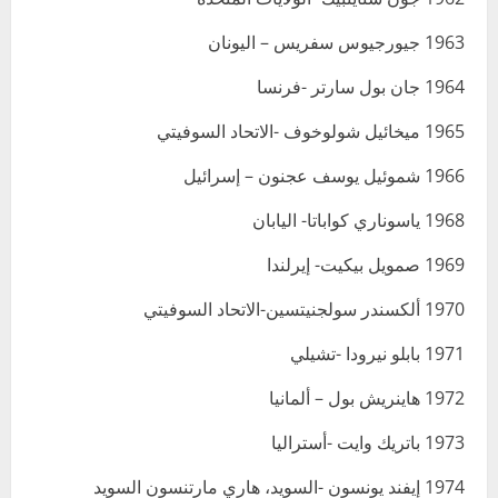
1963 جيورجيوس سفريس – اليونان
1964 جان بول سارتر -فرنسا
1965 ميخائيل شولوخوف -الاتحاد السوفيتي
1966 شموئيل يوسف عجنون – إسرائيل
1968 ياسوناري كواباتا- اليابان
1969 صمويل بيكيت- إيرلندا
1970 ألكسندر سولجنيتسين-الاتحاد السوفيتي
1971 بابلو نيرودا -تشيلي
1972 هاينريش بول – ألمانيا
1973 باتريك وايت -أستراليا
1974 إيفند يونسون -السويد، هاري مارتنسون السويد