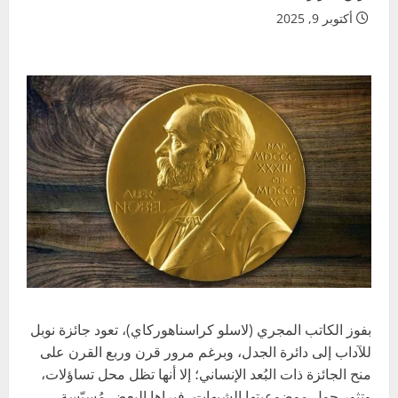
أكتوبر 9, 2025
بفوز الكاتب المجري (لاسلو كراسناهوركاي)، تعود جائزة نوبل
للآداب إلى دائرة الجدل، وبرغم مرور قرن وربع القرن على
منح الجائزة ذات البُعد الإنساني؛ إلا أنها تظل محل تساؤلات،
وتثور حول موضوعيتها الشبهات، فيراها البعض مُسيّسة،