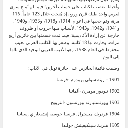
وأحيانا تتعصب لكتاب على حساب آخرين؛ فيما لم تُمنح سوى
لعربي واحد طيلة قرن وربع، إذ مُنحت خلال 123 عاماً، 116
مرة، وتم حجبها في أعوام: 1914، و1918، و1935، و1940،
و1941، و1942، و1943، لأسباب منها حروب أو ظروف
خارجة عن إرادة الأكاديمية؛ فيما تمت قسمتها بين فائزين أربع
مرات، وفازت بها 18 كاتبة، وظفر بها الكاتب العربي نجيب
محفوظ في العام 1988، وهو الأديب العربي الوحيد الذي نالها
إلى اليوم.
وضمت قائمة الحائزين على جائزة نوبل في الآداب:
1901 – رينه سولي برودوم -فرنسا
1902 تيودور مومزن -ألمانيا
1903 بيورنستيارنه بيورنسون -النرويج
1904 فردريك ميسترال فرنسا-خوسيه إتشيغاراي إسبانيا
1905 هنريك سينكيفيتش -بولندا