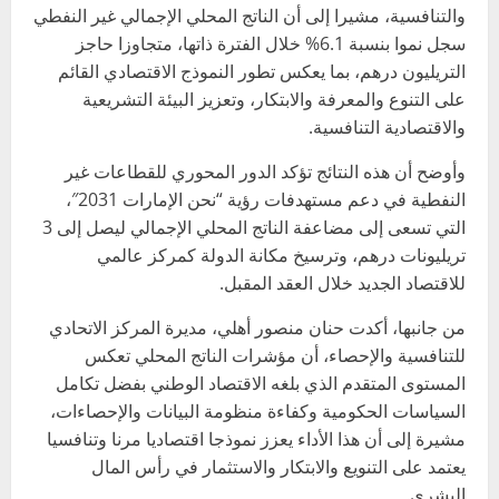
والتنافسية، مشيرا إلى أن الناتج المحلي الإجمالي غير النفطي
سجل نموا بنسبة 6.1% خلال الفترة ذاتها، متجاوزا حاجز
التريليون درهم، بما يعكس تطور النموذج الاقتصادي القائم
على التنوع والمعرفة والابتكار، وتعزيز البيئة التشريعية
والاقتصادية التنافسية.
وأوضح أن هذه النتائج تؤكد الدور المحوري للقطاعات غير
النفطية في دعم مستهدفات رؤية “نحن الإمارات 2031″،
التي تسعى إلى مضاعفة الناتج المحلي الإجمالي ليصل إلى 3
تريليونات درهم، وترسيخ مكانة الدولة كمركز عالمي
للاقتصاد الجديد خلال العقد المقبل.
من جانبها، أكدت حنان منصور أهلي، مديرة المركز الاتحادي
للتنافسية والإحصاء، أن مؤشرات الناتج المحلي تعكس
المستوى المتقدم الذي بلغه الاقتصاد الوطني بفضل تكامل
السياسات الحكومية وكفاءة منظومة البيانات والإحصاءات،
مشيرة إلى أن هذا الأداء يعزز نموذجا اقتصاديا مرنا وتنافسيا
يعتمد على التنويع والابتكار والاستثمار في رأس المال
البشري.