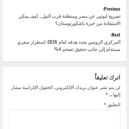
P
Previous:
o
تصريح لبوتين عن مصر ومنطقة قرب النيل.. كيف يمكن
الاستفادة من خبرة باشكورتوستان؟
s
Next:
t
المركزي الروسي يحدد هدفه لعام 2026: استقرار سعري
مستدام إلى جانب تحقيق تضخم 4%
n
a
v
اترك تعليقاً
لن يتم نشر عنوان بريدك الإلكتروني.
الحقول الإلزامية مشار
i
إليها بـ
*
g
التعليق
*
a
t