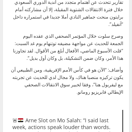
تقارير تتحدث عن اهتمام متجدد من أندية الدوري السعودي
خلال فترة الانتقالات الشتوية المقبلة، إلا أن مشاركته أمام
برايتون منحت جماهير النادي أملا جديدا في استمراره داخل
“آنفيلد”.
وصرح سلوت خلال المؤتمر الصحفي الذي عقده اليوم
الجمعة للحديث عن مواجهة مضيفه توتنهام يوم غد السبت:
“قلت الأسبوع الماضي، الأفعال أبلغ من الأقوال. لقد تجاوزنا
هذا الأمر، وكان ضمن التشكيلة، بل وكان أول بديل”.
وأضاف: “الآن هو في كأس الأمم الإفريقية، ومن الطبيعي أن
يكون تركيزه منصبا هناك، ولا مجال لدي للحديث عن تجربته
مع ليفربول هنا”، وفقا لخبير سوق الانتقالات الصحفي
الإيطالي فابريزيو رومانو.
🚨
Arne Slot on Mo Salah: “I said last
week, actions speak louder than words.