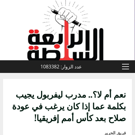
خطي
لى
لمحتوى
عدد الزوار: 1083382
القائمة
الأولية
نعم أم لا؟.. مدرب ليفربول يجيب
بكلمة عما إذا كان يرغب في عودة
صلاح بعد كأس أمم إفريقيا!
فريق الحرير