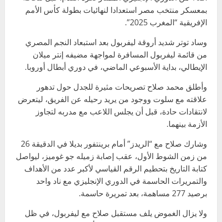
بمعسكر منتخب مصر استعدادا لنهائيات بطولة كأس الأمم
الإفريقية “المغرب 2025”.
وساد توتر شديد أروقة ليفربول بعد استبعاد النجم المصري
من قائمة ليفربول المسافرة لمواجهة مضيفه إنتر ميلان
الإيطالي، بداية الأسبوعي الماضي، في دوري أبطال أوروبا.
وأطلق محمد صلاح تصريحات مثيرة للجدل حول تدهور
علاقته مع سلوت ووجود من يريد رحيله عن الفريق، ليتعرض
لانتقادات حادة، قبل أن يجلس اللاعب مع مدربه لتجاوز
الأزمة بينهما.
وشارك صلاح مع “الريدز” أمام برينتفور بديلا في الدقيقة 26
من زمن الشوط الأول، عقب إصابة زميله جو غوميز، ليواصل
كتابة التاريخ بتحطيم الرقم القياسي لأكبر عدد من الأهداف
والتمريرات الحاسمة في الدوري الإنجليزي مع ناد واحد
برصيد 277 مساهمة، بعد تمريرة حاسمة.
ولا يزال الغموض يلف مستقبل صلاح مع ليفربول، في ظل