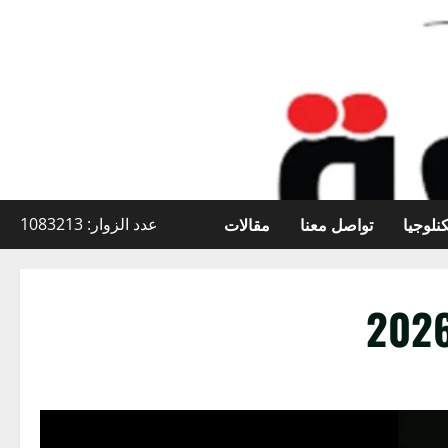
نلوجيا
تواصل معنا
مقالات
عدد الزوار: 1083213