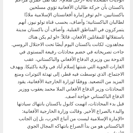
باكستان بأن حركة طالبان الأفغانية تؤوي مسلحين
باكستانيين. «لم توفر إمارة أفغانستان الإسلامية ملاذًا
لطالبان الباكستانية؛ وأضاف، بحسب قناة تولو نيوز، أنهم
يتمركزون في المناطق القبلية. وأضاف أن باكستان مدينة
باستقلالها للمقاتلين الأفغان، قائلاً: «لو لم يكن هناك
مجاهدون، لكانت باكستان اليوم أيضًا تحت الاحتلال الروسي.
جاءت تصريحاته في خضم محادثات رفيعة المستوى في
الدوحة بين وزيري الدفاع الأفغاني والباكستاني، عقب
الغارات الجوية التي شنتها إسلام آباد في ولاية باكتيكا. ويهدف
الاجتماع، الذي توسطت فيه قطر، إلى تهدئة التوترات ومنع
المزيد من التصعيد. ووفقًا لوزارة الخارجية الأفغانية، يقود
المحادثات وزير الدفاع الأفغاني الملا محمد يعقوب ووزير
الدفاع الباكستاني خواجة آصف.
قبل بدء المحادثات، اتهمت كابول باكستان بانتهاك سيادتها
والبدء بالصراع الأخير. وقالت وزارة الخارجية الأفغانية:
«الإمارة الإسلامية ليست من أتباع الحرب، بل إن الجانب
الباكستاني هو من بدأ الصراع بانتهاكه المجال الجوي