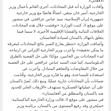
الأفغاني».
وأفادت الوزارة أنه قبل المحادثات، أجرى القائم بأعمال وزير
الخارجية، أمير خان متقي، اتصالًا هاتفيًا مع وزير خارجية
جمهورية إيران الإسلامية، سيد عباس عراقجي. في منشور
على موقع X، كتبت الوزارة: «نوقشت خلال هذه المحادثات
العلاقات الثنائية والقضايا الإقليمية الأخيرة، لا سيما فيما
يتعلق بانتهاك باكستان لسيادة أفغانستان.
وأضافت الوزارة: «ننتظر بفارغ الصبر نتائج المحادثات لمعرفة
ما يمكن تحقيقه». وأعرب وزير الخارجية الإيراني عن ارتياحه
لبدء المحادثات بين الجانبين، مؤكدًا على حل القضية بالطرق
الدبلوماسية. كما شدد السيد عباس عراقجي على حل القضية
من خلال المفاوضات والتفاهم المتبادل. وأعرب عن
استعداده للمساعدة، وهو ما قدّره وزير الخارجية، وقُدّمت
ضمانات بأن المحادثات جارية عمليًا. ومع ذلك، تُصرّ باكستان
على أن عملياتها العسكرية تستهدف «الإرهاب العابر للحدود
ضد باكستان والمنطلق من أفغانستان».
في منشور على موقع X، قالت وزارة الخارجية الباكستانية:
«سيُجري وفد رفيع المستوى من باكستان، برئاسة وزير