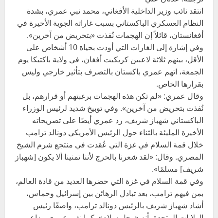
انتقد نائب وزير الداخلية الأفغاني، محمد نبي عمري، بشدة
النظام العسكري الباكستاني بسبب غاراته الجوية الأخيرة في
أفغانستان، قائلاً إن الهجمات نُفذت «بتحريض من آخرين».
وفي إشارة إلى الغارات التي أودت بحياة 10 أشخاص على
الأقل، بينهم ثلاثة لاعبين كريكيت أفغان، في ولاية باكتيكا يوم
الجمعة، اتهم عمري باكستان بالتصرف بتأثير خارجي وليس
بقرارها الخاص.
وقال عمري: «لم تكن هذه الهجمات برغبتهم أو قرارهم، بل
نُفذت بتحريض من آخرين». وفي توبيخ شديد لرئيس الوزراء
الباكستاني شهباز شريف، رد عمري أيضًا على تصريحاته
الأخيرة المليئة بالثناء حول الرئيس الأمريكي دونالد ترامب
خلال قمة السلام في غزة التي عُقدت في منتجع شرم الشيخ
المصري. وقال: «لقد شعرنا بالحرج لأننا تمنينا ألا يكون [شهباز
شريف] مسلمًا».
وفي قمة السلام في غزة التي حضرها العديد من قادة العالم،
بمن فيهم ترامب، بعد تبادل الرهائن بين إسرائيل وحماس،
أشاد شهباز شريف بالرئيس دونالد ترامب، واصفًا رئيس
الولايات المتحدة بأنه «رجل سلام». كما نفى عمري مزاعم