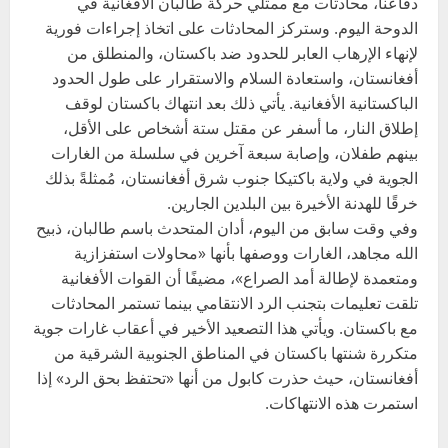
دفاعنا، محادثات مع ممثلي حركة طالبان الأفغانية في
الدوحة اليوم. وستركز المحادثات على اتخاذ إجراءات فورية
لإنهاء الإرهاب العابر للحدود ضد باكستان، والمنطلق من
أفغانستان، واستعادة السلام والاستقرار على طول الحدود
الباكستانية الأفغانية. يأتي ذلك بعد انتهاك باكستان لوقف
إطلاق النار، ما أسفر عن مقتل ستة أشخاص على الأقل،
بينهم طفلان، وإصابة سبعة آخرين في سلسلة من الغارات
الجوية في ولاية باكتيكا جنوب شرق أفغانستان، مُمثلةً بذلك
خرقًا للهدنة الأخيرة بين البلدين الجارين.
وفي وقت سابق من اليوم، أدان المتحدث باسم طالبان، ذبيح
الله مجاهد، الغارات ووصفها بأنها «محاولات استفزازية
ومتعمدة لإطالة أمد الصراع»، مضيفًا أن القوات الأفغانية
تلقت تعليمات بتجنب الرد الانتقامي بينما تستمر المحادثات
مع باكستان. ويأتي هذا التصعيد الأخير في أعقاب غارات جوية
متكررة شنتها باكستان في المناطق الجنوبية الشرقية من
أفغانستان، حيث حذرت كابول من أنها «تحتفظ بحق الرد» إذا
استمرت هذه الانتهاكات.