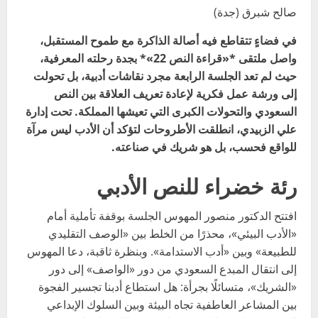
صالح شبرق (جدة)
في فضاءٍ تتقاطع فيه أصالة الذاكرة مع طموح المستقبل،
واصل ملتقى *«قراءة النص 22»* بجدة رحلته المعرفية،
حيث لم تعد الجلسة الرابعة مجرد نقاشات أدبية، بل تحولت
إلى ورشة عمل فكرية لإعادة تعريف العلاقة بين النص
السعودي والتحولات الكبرى التي تعيشها المملكة. تحت إدارة
علي الزبيدي، انطلقت الأطروحات لتؤكد أن الأدب ليس مرآة
للواقع فحسب، بل هو شريك في صناعته.
رئة خضراء للنص الأدبي
افتتح الدكتور منصور المهوس الجلسة بوقفة تأملية أمام
«الأدب البيئي»، محذرًا من الخلط بين «الوصف التقليدي
للطبيعة» وبين «أدب الاستدامة». وبنظرة ثاقبة، دعا المهوس
إلى انتقال المبدع السعودي من دور «الواصف» إلى دور
«الشريك»، متسائلًا بجرأة: هل استطاع أدبنا تجسير الفجوة
بين المشاعر العاطفية تجاه البيئة وبين السلوك الإبداعي