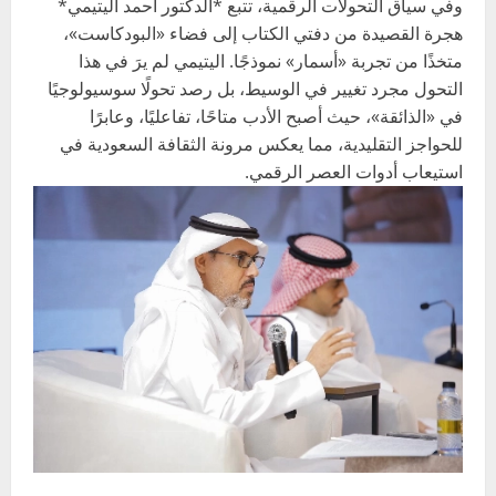
وفي سياق التحولات الرقمية، تتبع *الدكتور أحمد اليتيمي*
هجرة القصيدة من دفتي الكتاب إلى فضاء «البودكاست»،
متخذًا من تجربة «أسمار» نموذجًا. اليتيمي لم يرَ في هذا
التحول مجرد تغيير في الوسيط، بل رصد تحولًا سوسيولوجيًا
في «الذائقة»، حيث أصبح الأدب متاحًا، تفاعليًا، وعابرًا
للحواجز التقليدية، مما يعكس مرونة الثقافة السعودية في
استيعاب أدوات العصر الرقمي.