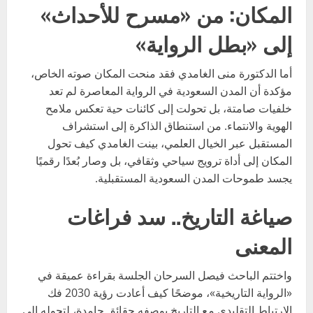
المكان: من «مسرح للأحداث»
إلى «بطل الرواية»
أما الدكتورة منى الغامدي فقد منحت المكان صوته الخاص،
مؤكدة أن المدن السعودية في الرواية المعاصرة لم تعد
خلفيات صامتة، بل تحولت إلى كائنات حية تعكس ملامح
الهوية والانتماء. من استنطاق الذاكرة إلى استشراف
المستقبل عبر الخيال العلمي، بينت الغامدي كيف تحول
المكان إلى أداة ترويج سياحي وثقافي، بل وصار بُعدًا رقميًا
يجسد طموحات المدن السعودية المستقبلية.
صياغة التاريخ.. سد فراغات
المعنى
واختتم الباحث فيصل السرحان الجلسة بقراءة عميقة في
«الرواية التاريخية»، موضحًا كيف أعادت رؤية 2030 فك
الارتباط التقليدي مع التاريخ بوصفه حقائق جامدة، لتحوله إلى