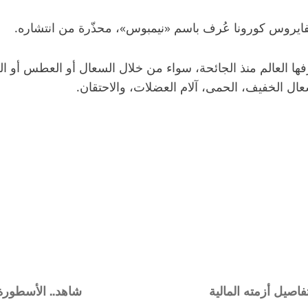
فايروس كورونا عُرف باسم «نيمبوس»، محذّرة من انتشاره.
تي عرفها العالم منذ الجائحة، سواء من خلال السعال أو العط
لسعال الخفيف، الحمى، آلام العضلات، والاحتقان.
اصيل أزمته المالية
شاهد.. الأسطورة