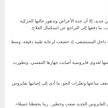
نية بورم في المخ، موضحة أنها حاولت على مدار 6 أشهر تلقي العلاج من جديد، إلا أن حدة الأعراض وتدهور حالتها الحركية
 ما دفعها إلى التراجع عن استكمال العلاج.
ية داخل المستشفى، إذ خضعت لرعاية طبية دقيقة، وسط
ضها لعدوى فايروسية أصابت جهازها التنفسي، وتطورت
 مناعتها وتغيّرات الجو، ما أدى إلى إصابتها بفايروس
الفايروس الجديد صعب وخطير.. ربنا يحفظنا جميعًا».