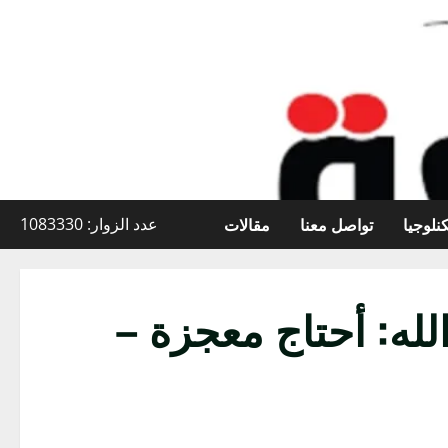
نلوجيا
تواصل معنا
مقالات
عدد الزوار: 1083330
له: أحتاج معجزة –