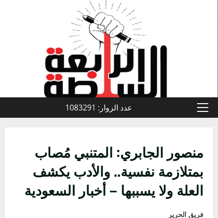
خطي
لى
لمحتوى
عدد الزوار: 1083291
القائمة
الأولية
منصور الجابري: المتنبي مُصاب
بمتلازمة نفسية.. والأدب يكشف
العلة ولا يسببها – أخبار السعودية
فريق الحرير