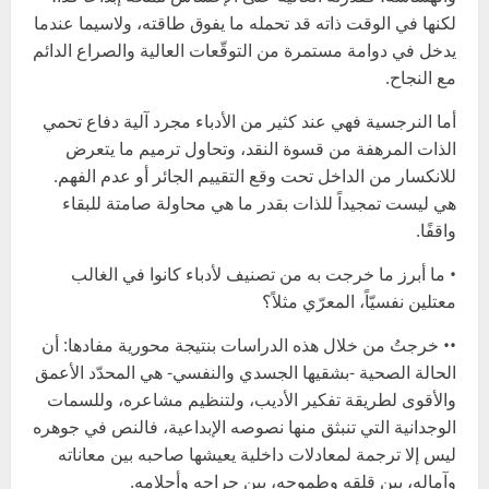
لكنها في الوقت ذاته قد تحمله ما يفوق طاقته، ولاسيما عندما
يدخل في دوامة مستمرة من التوقّعات العالية والصراع الدائم
مع النجاح.
أما النرجسية فهي عند كثير من الأدباء مجرد آلية دفاع تحمي
الذات المرهفة من قسوة النقد، وتحاول ترميم ما يتعرض
للانكسار من الداخل تحت وقع التقييم الجائر أو عدم الفهم.
هي ليست تمجيداً للذات بقدر ما هي محاولة صامتة للبقاء
واقفًا.
• ما أبرز ما خرجت به من تصنيف لأدباء كانوا في الغالب
معتلين نفسيّاً، المعرّي مثلاً؟
•• خرجتُ من خلال هذه الدراسات بنتيجة محورية مفادها: أن
الحالة الصحية -بشقيها الجسدي والنفسي- هي المحدّد الأعمق
والأقوى لطريقة تفكير الأديب، ولتنظيم مشاعره، وللسمات
الوجدانية التي تنبثق منها نصوصه الإبداعية، فالنص في جوهره
ليس إلا ترجمة لمعادلات داخلية يعيشها صاحبه بين معاناته
وآماله، بين قلقه وطموحه، بين جراحه وأحلامه.