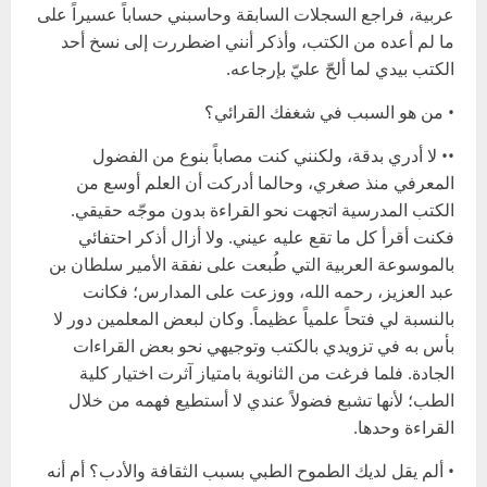
عربية، فراجع السجلات السابقة وحاسبني حساباً عسيراً على
ما لم أعده من الكتب، وأذكر أنني اضطررت إلى نسخ أحد
الكتب بيدي لما ألحّ عليّ بإرجاعه.
• من هو السبب في شغفك القرائي؟
•• لا أدري بدقة، ولكنني كنت مصاباً بنوع من الفضول
المعرفي منذ صغري، وحالما أدركت أن العلم أوسع من
الكتب المدرسية اتجهت نحو القراءة بدون موجّه حقيقي.
فكنت أقرأ كل ما تقع عليه عيني. ولا أزال أذكر احتفائي
بالموسوعة العربية التي طُبعت على نفقة الأمير سلطان بن
عبد العزيز، رحمه الله، ووزعت على المدارس؛ فكانت
بالنسبة لي فتحاً علمياً عظيماً. وكان لبعض المعلمين دور لا
بأس به في تزويدي بالكتب وتوجيهي نحو بعض القراءات
الجادة. فلما فرغت من الثانوية بامتياز آثرت اختيار كلية
الطب؛ لأنها تشبع فضولاً عندي لا أستطيع فهمه من خلال
القراءة وحدها.
• ألم يقل لديك الطموح الطبي بسبب الثقافة والأدب؟ أم أنه