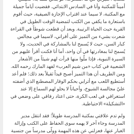
أميناً للمكتبة وأنا في السادس الابتدائي. فقضيت أياماً جميلة
مع المكتبة، لا سيما عند اقتراب الإجازة الصيفية، حيث أقوم
باستعارة ما يكفي من الكتب لتمضية الوقت الطويل في
القرية حيث الحياة الرتيبة. وبعد أن قطعت شوطاً في القراءة
شعرت بشيء من التميز على أقراني، لاسيما في مجالس
كبار السن، حيث لا يُسمح لنا بالمشاركة في الحديث، ولا
يُسمح لنا بمغادرتها في آن واحد، أما أنا فكنت أقرأ عليهم من
السيرة النبوية، فإذا ملّوا منها قرأت لهم شيئاً من الأشعار
الشعبية في كتاب «من شيم العرب» لفهد المارك رحمه الله.
ومن الطريف أن هذا التميز أصبح قيداً ثقيلاً بعد ذلك؛ فلم أعد
أستطيع اللعب مع أترابي بحكم الوقار المصطنع الذي أضفته
عليّ مجالسة الشيوخ، وأحياناً لا يحلو لهم السماع إلا عند
استغراقي في لعب الكرة، حتى اعتاد رفاقي على وضعي في
«التشكيلة» الاحتياطية.
ولم تدم علاقتي بمكتبة المدرسة طويلاً؛ فقد انتقل مدير
المدرسة وجاء آخر لا يهمه سوى الحفاظ على الكتب وإزالة
الغبار عنها، فعزلني عن هذه المهمة وولّى مدرساً من جنسية