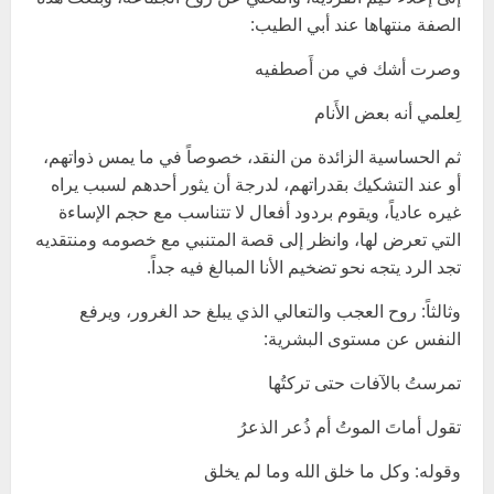
الصفة منتهاها عند أبي الطيب:
وصرت أشك في من أَصطفيه
لِعلمي أنه بعض الأَنام
ثم الحساسية الزائدة من النقد، خصوصاً في ما يمس ذواتهم،
أو عند التشكيك بقدراتهم، لدرجة أن يثور أحدهم لسبب يراه
غيره عادياً، ويقوم بردود أفعال لا تتناسب مع حجم الإساءة
التي تعرض لها، وانظر إلى قصة المتنبي مع خصومه ومنتقديه
تجد الرد يتجه نحو تضخيم الأنا المبالغ فيه جداً.
وثالثاً: روح العجب والتعالي الذي يبلغ حد الغرور، ويرفع
النفس عن مستوى البشرية:
تمرستُ بالآفات حتى تركتُها
تقول أماتَ الموتُ أم ذُعر الذعرُ
وقوله: وكل ما خلق الله وما لم يخلق