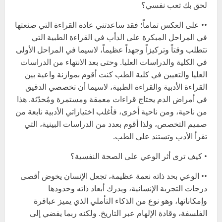
لحق بك تعب نفسي؟
•• على العكس تماماً؛ فقد ساعدتني عادة القراءة التي صنعتها
في المراحل المبكرة على الدأب في القراءة الطبية التي
تتطلب وقتاً وتركيزاً وجهداً عظيماً، لاسيما في المراحل الأولى
في الكلية والدراسات العليا. وحتى بعد الانتهاء من الدراسات
العليا والتعيين في كلية الطب كنت أقوم بموازنة واعية بين
القراءة الأدبية والقراءة الطبية، لاسيما أن تخصصي الدقيق
في أمراض الدم يحتاج قراءات معمقة ومستمرة ومُحدّثة. هذا
من ناحية، ومن ناحية أخرى، فأغلب اختياراتي الأدبية نابعة من
صميم التخصص، ولذا أقوم بعدد من الدراسات البينية، التي
تقرأ الأدب وتستند على الطب.
• كيف ترى أثر الوعي على الصحة النفسية؟
•• الوعي بحد ذاته نعمة عظيمة، تجعل الإنسان يخوض أقصى
درجات التجربة الإنسانية، ويدرك أبعاد ذاته وحدودها
وإمكاناتها، وهو نوع من الذكاء التأملي الذي يميز عباقرة
الفلسفة، وقادة الإلهام عبر التاريخ. ولكنه ربما يفضي إلى