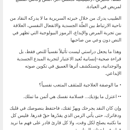
لمريض في العيادة.
الطبيب يدرك من خلال خبرته السريرية ما لا يدركه النقاد من
ناحية الارتباط بين العلّة الجسدية والانفعال النفسي، العلاقة
بين تجربة المرض والإبداع، الرموز البيولوجية التي تظهر في
النص دون وعي من صاحبها
وهذا ما يجعل دراستي ليست تأثيلاً نفسياً للنص فقط، بل
قراءة صحية–إنسانية تُعيد الاعتبار لتجربة المبدع الجسدية
والوجدانية، وتستكشف أثرها العميق في تكوين صوته
الإبداعي.
• ما الوصفة العلاجية للمثقف المتعب نفسياً؟
•• اعتزل ما يؤذيك… فسلامة نفسك هي أثمن ما تملك.
وإن كان النقد يجرحك ويهزّ ثقتك، فاحتفظ بنصوصك في قلبك
ودفاترك، حتى يأتي الزمن الذي يقدّرها حقّ قدرها. فليس كل
ما نكتبه يصلح لكل وقت، ولا كل قارئ قادر على فهم ما نريد
قوله في لحظته المناسبة.