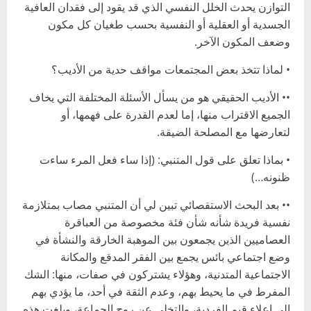
التوازن يحدث الخلل النفسي الذي قد يقود إلى فقدان العافية
الجسدية أو العقلية أو النفسية بحسب طغيان كل مكون
وضعف المكون الآخر.
• لماذا تتخذ بعض المجتمعات مواقف حدية من الأديب؟
•• الأديب الحقيقي هو من يسأل الأسئلة المختلفة التي يخاف
الجميع الاقتراب منها، إما لعدم القدرة على فهمها، أو
لتعارضها مع المصلحة الضيقة.
• بماذا تعلق على قول المتنبي: (إذا ساء فعل المرء ساءت
ظنونه…)
•• بعد البحث الاستقصائي تبين لي أن المتنبي مصاب بمتلازمة
نفسية فريدة شأنه شأن فئة مخصوصة من العباقرة
العصاميين الذين يجمعون بين الموهبة الخارقة والنشأة في
وضع اجتماعي بائس يجمع بين الفقر المدقع والمكانة
الاجتماعية المتدنية، وهؤلاء يشتركون في صفات، منها: الشك
المفرط في ما يحيط بهم، وعدم الثقة في أحد، ما يؤدي بهم
إلى إعلاء قيم الفردية، والتخلي عن روح الجماعة، وبلغت هذه