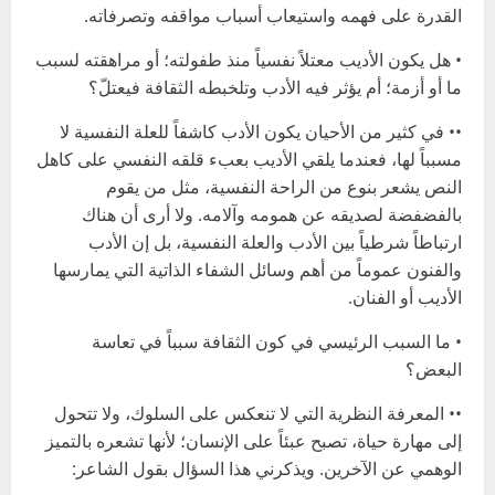
القدرة على فهمه واستيعاب أسباب مواقفه وتصرفاته.
• هل يكون الأديب معتلاً نفسياً منذ طفولته؛ أو مراهقته لسبب
ما أو أزمة؛ أم يؤثر فيه الأدب وتلخبطه الثقافة فيعتلّ؟
•• في كثير من الأحيان يكون الأدب كاشفاً للعلة النفسية لا
مسبباً لها، فعندما يلقي الأديب بعبء قلقه النفسي على كاهل
النص يشعر بنوع من الراحة النفسية، مثل من يقوم
بالفضفضة لصديقه عن همومه وآلامه. ولا أرى أن هناك
ارتباطاً شرطياً بين الأدب والعلة النفسية، بل إن الأدب
والفنون عموماً من أهم وسائل الشفاء الذاتية التي يمارسها
الأديب أو الفنان.
• ما السبب الرئيسي في كون الثقافة سبباً في تعاسة
البعض؟
•• المعرفة النظرية التي لا تنعكس على السلوك، ولا تتحول
إلى مهارة حياة، تصبح عبئاً على الإنسان؛ لأنها تشعره بالتميز
الوهمي عن الآخرين. ويذكرني هذا السؤال بقول الشاعر: