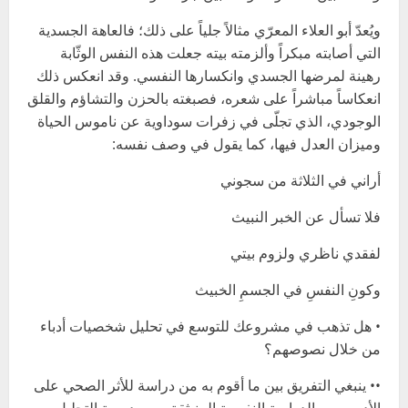
ويُعدّ أبو العلاء المعرّي مثالاً جلياً على ذلك؛ فالعاهة الجسدية
التي أصابته مبكراً وألزمته بيته جعلت هذه النفس الوثّابة
رهينة لمرضها الجسدي وانكسارها النفسي. وقد انعكس ذلك
انعكاساً مباشراً على شعره، فصبغته بالحزن والتشاؤم والقلق
الوجودي، الذي تجلّى في زفرات سوداوية عن ناموس الحياة
وميزان العدل فيها، كما يقول في وصف نفسه:
أراني في الثلاثة من سجوني
فلا تسأل عن الخبر النبيث
لفقدي ناظري ولزوم بيتي
وكونِ النفسِ في الجسمِ الخبيث
• هل تذهب في مشروعك للتوسع في تحليل شخصيات أدباء
من خلال نصوصهم؟
•• ينبغي التفريق بين ما أقوم به من دراسة للأثر الصحي على