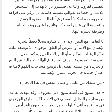
الأدب وبين الدراسة النفسية المنبثقة من مدرسة التحليل
النفسي لفرويد وأتباعه؛ فمشروعي لا يهدف إلى تشخيص
الأديب أو إخضاعه لقوالب نفسية جامدة، بل يركز على قراءة
النص بوصفه انعكاسًاً موضوعياً للحالة الصحية الجسدية
والنفسية التي عاشها صاحبُه، وتأثيرها على رؤيته للحياة
وطريقة تعبيره عنها.
أنا أتعامل مع النص الإبداعي باعتباره سجلاً دقيقاً لتجربة
الإنسان مع الألم أو المرض أو القلق الوجودي، لا بوصفه مادة
لتتبّع الرغبات المكبوتة أو التأويلات الغريزية كما تفعل
المدرسة الفرويدية. الهدف ليس نزع الهالة الجمالية عن النص
أو تجريده من قيمته الفنية، بل توسيع مساحات الفهم لإضاءة
أعماق جديدة في تجربة المبدع الإنسانية.
• من سبقك من علماء وأطباء النفس في هذا المجال؟
•• هذا المنهج في أصله منهج أدبي معروف، وقد مهدت له عدد
من مدارس التحليل النفسي في الأدب. لكن الفارق الجوهري
في ما أقدمه أنني أتناوله بعيون طبيب لا بعيون ناقد أدبي
فقط؛ فخبرتي الإكلينيكية تجعلني أقرأ النص وكأنني أستمع