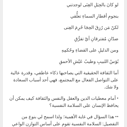
لو كانَ بالحِيَلِ الغِنَى لوجدتني
بنجومِ أقطارِ السماءِ تعلُّقي
لكنّ مَن رُزِقَ الحِجَا حُرِمَ الغِنى
ضدّانِ مُفترقانِ أيّ تفرُّقِ
ومن الدليلِ على القضاءِ وحُكمِهِ
بُؤسُ اللبيبِ وطيبُ عَيْشِ الأحمقِ
أما الثقافة الحقيقية التي يصاحبها ذكاء عاطفي، وقدرة عالية
على التواصل الفعال مع المجتمع، فهي أحد أسباب السعادة
ولا شك.
• أمام معطيات الدين والعقل والنفس والثقافة كيف يمكن أن
يحافظ الإنسان على السلامة النفسية؟
•• هذا السؤال في غاية الأهمية؛ ولذا اسمح لي بنوع من
التفصيل: السلامة النفسية تقوم على أساس التوازن الواعي