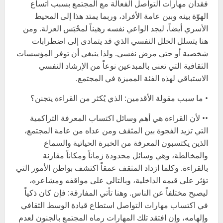
فقدان مهارات التواصل الفعالة مع المجتمع بسبب اتساع
الهوّة بينه وبين عامة الأفراد، وربما يمتد هذا إلى المحيط
الأسري أيضاً، ليجد الواعي نفسه رهيناً لمحْبَس العزلة. ومن
هنا يتسلل الخلل النفسي الذي قد يتمادى إلى اضطرابات
شخصية أو حتى مرض نفسي. ولذا ينبغي أن توفر المؤسسات
الثقافية التي تعنى بالمبدعين نوعاً من الإرشاد النفسي
الاستباقي لهذه الفئة المميزة في المجتمع.
• ما سبب مقولة الأقدمين: الذي يُكثر من القراءة يتجنن؟
•• لأن القراءة هي أهم وسائل اكتساب المعرفة التراكمية
التي تزيد الفجوة بين المثقف ومن عداه من عامة المجتمع،
الذين يكتسبون المعرفة من الخبرة الحياتية والسماع
والمخالطة، وهي وسائل محدودة زماناً ومكاناً مقارنة
بالقراءة. وكلما ازداد المثقف عمقاً اكتشف بواطن الأمور التي
تؤثر على قيمه الداخلية، وبالتالي على مواقفه ومشاعره،
ليصبح مختلفاً عن الناس. وهنا تأتي المفارقة: فإن كان ذكياً
في اكتساب مهارات التواصل استطاع قيادة الوسط الثقافي
وإلهامه، وإن افتقد تلك المهارات رماه المجتمع بالجنون لعدم