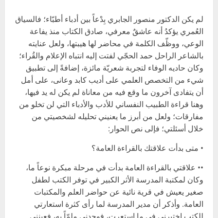
لم يكن الدكتور منصور الجابري بِدْعاً بين أدباء أطبّاء؛ فالسياق
العُمري يؤكدُ أنه عاشقٌ معرفي، صادق الكتاب منذ يفاعة
الوعي، ووظّف الكلمة في محاضر لها هيبتها، ولعل عنايته
بالشاعر الراحل حمد الحجّي لفتت إليه انتباه الإعلام والقُراء؛
وكان حاديه الوفاء لتجربة شعريّة مائزة، إضافةً إلى تطبيق
شيء من التخصص العلمي على أديب كابد وعانى، على أمل
أن يتفادى آخرون ما وقع فيه من معاناة لم يكن له يد فيها،
وهنا قراءة الطبيب النفساني للأدب والأدباء التي لن تخلو من
مفارقات؛ ولعل من أبرز ما يعنيني تحليله لشخصيتي من
خلال أسئلتي؛ فإلى نص الحوار:
• متى بدأت علاقتك بالقراءة العامة؟
•• علاقتي بالقراءة العامة بدأت في مرحلة مبكرة نوعاً ما،
وكان لمكتبة المدرسة الأثر الكبير في توفر الكتب لطفل
صغير يعيش في قرية نائية عن حواضر العلم والمكتبات
العامة. وأذكر أن مدير المدرسة لما رأى كثرة استعارتي
للكتب اختبرني في ما استعرت، فوجدني ملمّاً به، فعينني