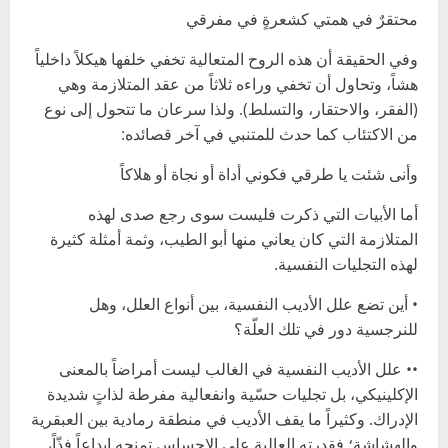
محتقرٌ في همتي كشعرةٍ في مفرقي
وفي الحقيقة أن هذه الروح المتعالية تخفي خلفها هيكلاً داخلياً
هشاً، وتحاول أن تخفي وراءه ثلاثاً من عقد المتلازمة وهي
(الفقر، والاحتقار، والتسلط). ولذا سرعان ما تتحول إلى نوع
من الاكتئاب كما حدث للمتنبي في آخر قصائده:
وأنى شئت يا طرقي فكوني أداة أو نجاة أو هلاكاً
أما الأبيات التي ذكرت فليست سوى رجع صدى لهذه
المتلازمة التي كان يعاني منها أبو الطيب، وثمة أمثلة كثيرة
لهذه التجليات النفسية.
• أين تضع علل الأديب النفسية، بين أنواع العلل، وهل
للنرجسية دور في تلك العلّة؟
•• علل الأديب النفسية في الغالب ليست أمراضاً بالمعنى
الإكلينيكي، بل تجليات حسّية وانفعالية مفرطة لذاتٍ شديدة
الإدراك. وكثيراً ما يقف الأديب في منطقة رمادية بين العبقرية
والهشاشة؛ فقدرته العالية على الإحساس تمنحه إبداعاً فذّاً،