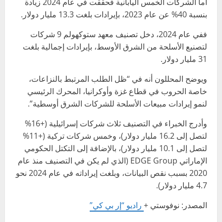
أما الشركات الخمس اليابانية فحققت في عام 2024 زيادة
بنسبة 40% عن عام 2023، بإيرادات بلغت 13.3 مليار دولار.
ففي عام 2024، دخل تصنيف معهد ستوكهولم 9 شركات
لتصنيع الأسلحة من الشرق الأوسط، بإيرادات إجمالية بلغت
31 مليار دولار.
ويوضح المحللون أنه في “ظل الطلب المرتبط بالنزاعات،
خاصة الحروب في قطاع غزة وأوكرانيا، المحرك الرئيسي
لنمو إيرادات مبيعات الأسلحة للشركات الشرق أوسطية”.
وأدرج الخبراء في التصنيف ثلاث شركات إسرائيلية (+16%
لتصل إلى 16.2 مليار دولار)، وخمس شركات تركية (+11%
لتصل إلى 10.1 مليار دولار)، بالإضافة إلى التكتل الحكومي
الإماراتي EDGE Group (الذي لم يكن في التصنيف منذ عام
2020 بسبب نقص البيانات، وبلغت إيراداته في عام 2024 نحو
4.7 مليار دولار).
المصدر: نوفوستي +
راديو “إر بي كي”