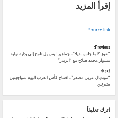
إقرأ المزيد
Source link
P
Previous:
o
“نفوز كلما جلس بديلا”.. جماهير ليفربول تلمح إلى بداية نهاية
مشوار محمد صلاح مع “الريدز”
s
Next:
t
“مونديال عربي مصغر”.. افتتاح كأس العرب اليوم بمواجهتين
مثيرتين
n
a
v
اترك تعليقاً