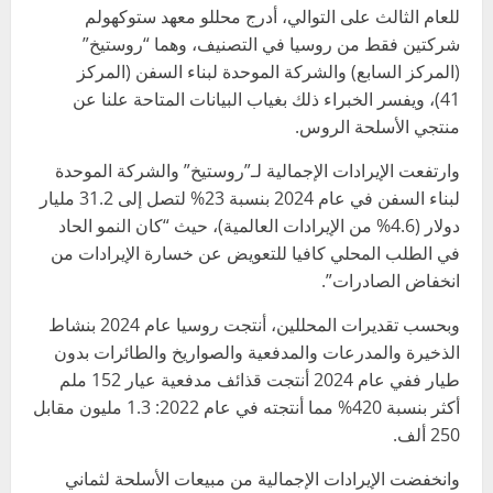
للعام الثالث على التوالي، أدرج محللو معهد ستوكهولم
شركتين فقط من روسيا في التصنيف، وهما “روستيخ”
(المركز السابع) والشركة الموحدة لبناء السفن (المركز
41)، ويفسر الخبراء ذلك بغياب البيانات المتاحة علنا عن
منتجي الأسلحة الروس.
وارتفعت الإيرادات الإجمالية لـ”روستيخ” والشركة الموحدة
لبناء السفن في عام 2024 بنسبة 23% لتصل إلى 31.2 مليار
دولار (4.6% من الإيرادات العالمية)، حيث “كان النمو الحاد
في الطلب المحلي كافيا للتعويض عن خسارة الإيرادات من
انخفاض الصادرات”.
وبحسب تقديرات المحللين، أنتجت روسيا عام 2024 بنشاط
الذخيرة والمدرعات والمدفعية والصواريخ والطائرات بدون
طيار ففي عام 2024 أنتجت قذائف مدفعية عيار 152 ملم
أكثر بنسبة 420% مما أنتجته في عام 2022: 1.3 مليون مقابل
250 ألف.
وانخفضت الإيرادات الإجمالية من مبيعات الأسلحة لثماني