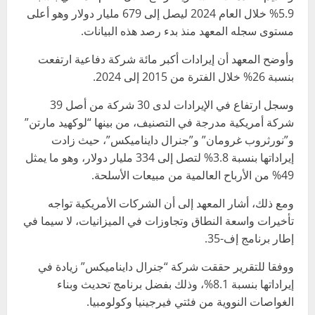
5.9% خلال العام 2024 ليصل إلى 679 مليار دولار وهو أعلى
مستوى سجله المعهد منذ بدء رصد هذه البيانات.
وأوضح المعهد أن إيرادات أكبر مائة شركة دفاعية ارتفعت
بنسبة 26% خلال الفترة من 2015 إلى 2024.
وسجل ارتفاع في الإيرادات لدى 30 شركة من أصل 39
شركة أمريكية مدرجة في التصنيف، من بينها “لوكهيد مارتن”
و”نورثروب غرومان” و”جنرال دايناميكس”، حيث زادت
إيراداتها بنسبة 3.8% لتصل إلى 334 مليار دولار، وهو ما يمثل
49% من الأرباح العالمية من مبيعات الأسلحة.
ومع ذلك، أشار المعهد إلى أن الشركات الأمريكية تواجه
تأخيرات واسعة النطاق وتجاوزات في الميزانيات، لا سيما في
إطار برنامج إف-35.
ووفقا للتقرير حققت شركة “جنرال دايناميكس” زيادة في
إيراداتها بنسبة 8.1%، وذلك بفضل برنامج تحديث وبناء
الغواصات النووية من فئتي فيرجينيا وكولومبيا.