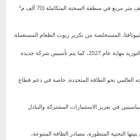
ويعد هذا المشروع أول استثمار صناعي قطري داخل المنطقة الاقتصادية لقناة السويس، ويتم تنفيذه على مساحة 100 ألف متر مربع في منطقة السخنة المتكاملة (70 ألف م²
ونجحت الشركة القطرية في توقيع عقد توريد طويل الأجل مع عملاق الطاقة العالمي “شل” لشراء الإنتاج كاملا، مع بدء التوريد بنهاية عام 2027، كما يتم تأسيس شركة جديدة
جه العالمي نحو الطاقة المتجددة، خاصة في دعم قطاع
ياسيتين في تعزيز الاستثمارات المشتركة والتبادل
يتها التحتية المتطورة، مصادر الطاقة المتنوعة،