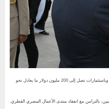
والمشروع القطري عبارة عن إنشاء مصنع لإنتاج وقود الطائرات المستدام SAF من قبل شركة “المانع” القابضة القطرية وباستثمارات تصل إلى 200 مليون دولار ما يعادل نحو
ن، بالتزامن مع انعقاد منتدى الأعمال المصري القطري.