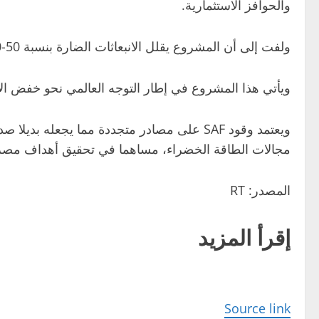
والحوافز الاستثمارية.
ولفت إلى أن المشروع يقلل الانبعاثات الضارة بنسبة 50-80% مقارنة بالوقود التقليدي، مما يدعم استراتيجية الاستدامة البيئية ويعزز الصادرات المصرية.
ويأتي هذا المشروع في إطار التوجه العالمي نحو خفض الانبعاثات الكربونية
ويعتمد وقود SAF على مصادر متجددة مما يجعله
مجالات الطاقة الخضراء، مساهما في تحقيق أهداف مصر لل
المصدر: RT
إقرأ المزيد
Source link