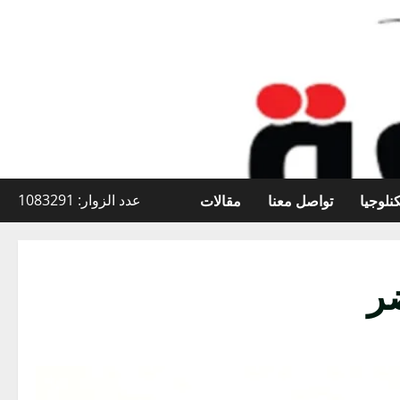
نلوجيا
تواصل معنا
مقالات
عدد الزوار: 1083291
ر