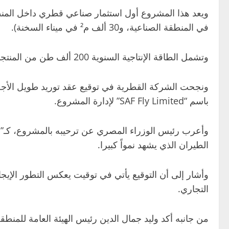
في المنطقة الصناعية، و30 ألف م² في ميناء السخنة).
وتشمل الطاقة الإنتاجية السنوية 200 ألف طن من المنتجات المستدامة، مثل وقود الطائرات المستدام، والبيوبروبين، والبيونافثا، المستخلصة من تكرير زيوت الطعام المستعملة.
باسم “SAF Fly Limited” لإدارة المشروع.
وأعرب رئيس الوزراء المصري عن ترحيبه بالمشروع، كـ”إض
الطيران الذي يشهد نمواً كبيرا.
وأشار إلى أن التوقيع يأتي في توقيت يعكس التطور الإيجاب
التجاري.
من جانبه أكد وليد جمال الدين رئيس الهيئة العامة للمنطق