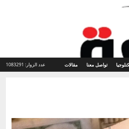
نلوجيا
تواصل معنا
مقالات
عدد الزوار: 1083291