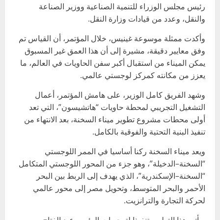
رئيس مجلس الوزراء للتنمية الصناعية ووزير الصناعة
والنقل، وعدد من قيادات وزارة النقل.
وأكدت ممثلة موسوعة غينيس، خلال المؤتمر، أن القياس تم
وفق معايير دقيقة، مشيرة إلى أن هذا العمق غير المسبوق
يمكن الميناء من استقبال أكبر سفن الحاويات في العالم، ما
يعزز من مكانته كمركز لوجستي عالمي.
وشهد الفريق كامل الوزير، على هامش المؤتمر، أعمال
التشغيل التجريبي لمحطة حاويات “هاتشيسون”، التي تعد
أولى محطات مشروع تطوير ميناء السخنة، بعد الانتهاء من
تنفيذ البنية التحتية والفوقية بالكامل.
ويعد ميناء السخنة ركنا أساسيا في الممر اللوجستي
“السخنة–الدخيلة”، وهو جزء من المحور اللوجستي المتكامل
“السخنة–الإسكندرية”، الذي يهدف إلى الربط بين البحر
الأحمر والبحر المتوسط، وتحويل مصر إلى محور عالمي
لحركة التجارة والترانزيت.
ويأتي هذا التطوير تنفيذا لتوجيهات الرئيس عبد الفتاح