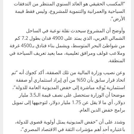
“المكسب الحقيقي هو العائد السنوي المنتظر من التدفقات
السياحية والعمرانية والتنموية للمشروع، وليس فقط قيمة
الأرض”.
وأوضح أن المشروع سيحدث نقلة نوعية في الساحل
الشمالي الغربي، الذي يمتد على 4900 فدان بطول 7.2 كم
من شواطئ البحر المتوسط، ويشمل بناء فنادق بـ4500 غرفة
وملاعب غولف ومرافق تعليمية، مما يعيد تعريف السياحة في
المنطقة.
وعن نصيب وزارة المالية من تلك الصفقة، أكد كجوك أنه “تم
اتخاذ قرار سابق بأن 50% من أي إيراد استثماري أو صفقة
استثمارية يُوجّه مباشرة إلى خفض المديونية العامة للدولة”،
موضحا أن الوزارة ستحصل على نصف قيمة الـ3.5 مليار
دولار، أي ما لا يقل عن 1.75 مليار دولار، لتوجيهها إلى تمويل
برامج خفض الدين العام.
وشدد على أن “خفض المديونية يمثل أولوية قصوى للدولة،
باعتباره أحد أهم مؤشرات الثقة في الاقتصاد المصري”،