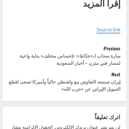
إقرأ المزيد
Source link
P
Previous:
o
سارة سحاب لـ«عكاظ»: «إحساس مختلف» بداية واعية
لمسار فني متزن – أخبار السعودية
s
Next:
t
إيران تستبعد التفاوض مع واشنطن حالياً وأميركا تسعى لقطع
التمويل الإيراني عن «حزب الله»
n
a
v
اترك تعليقاً
لن يتم نشر عنوان بريدك الإلكتروني.
الحقول الإلزامية مشار