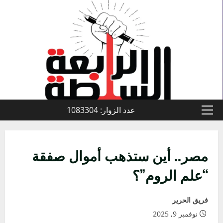
خطي
لى
لمحتوى
عدد الزوار: 1083304
القائمة
الأولية
مصر.. أين ستذهب أموال صفقة
“علم الروم”؟
فريق الحرير
نوفمبر 9, 2025