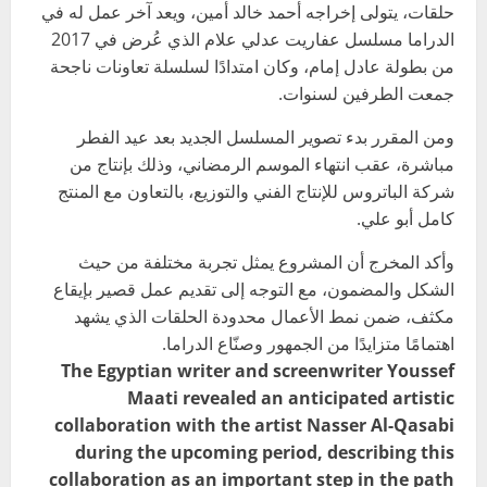
حلقات، يتولى إخراجه أحمد خالد أمين، ويعد آخر عمل له في
الدراما مسلسل عفاريت عدلي علام الذي عُرض في 2017
من بطولة عادل إمام، وكان امتدادًا لسلسلة تعاونات ناجحة
جمعت الطرفين لسنوات.
ومن المقرر بدء تصوير المسلسل الجديد بعد عيد الفطر
مباشرة، عقب انتهاء الموسم الرمضاني، وذلك بإنتاج من
شركة الباتروس للإنتاج الفني والتوزيع، بالتعاون مع المنتج
كامل أبو علي.
وأكد المخرج أن المشروع يمثل تجربة مختلفة من حيث
الشكل والمضمون، مع التوجه إلى تقديم عمل قصير بإيقاع
مكثف، ضمن نمط الأعمال محدودة الحلقات الذي يشهد
اهتمامًا متزايدًا من الجمهور وصنّاع الدراما.
The Egyptian writer and screenwriter Youssef
Maati revealed an anticipated artistic
collaboration with the artist Nasser Al-Qasabi
during the upcoming period, describing this
collaboration as an important step in the path