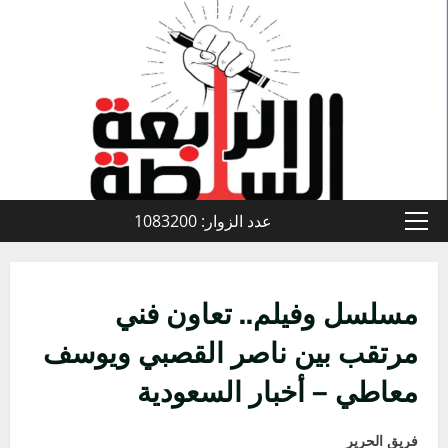
خطي
لى
لمحتوى
عدد الزوار: 1083200
القائمة
الأولية
مسلسل وفيلم.. تعاون فني
مرتقب بين ناصر القصبي ويوسف
معاطي – أخبار السعودية
فريق الحرير