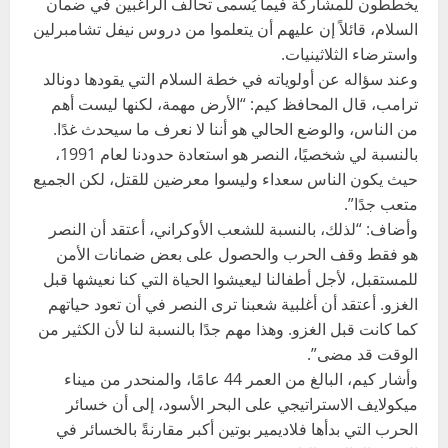
يخططون للمشاركة فيما يُسمى تحالف الراغبين في ضمان
السلام، قائلاً إن عليهم أن يتعلموا من دروس نيفل تشامبرلين
واسترضاء الثلاثينيات.
وعند سؤاله عن أولوياته في خطة السلام التي يقودها دونالد
ترامب، قال المحافظ كيم: “الأرض مهمة، لكنها ليست أهم
من الناس، والوضع الحالي هو أننا لا نعرف ما سيحدث غدًا.
بالنسبة لي شخصيًا، النصر هو استعادة حدودنا لعام 1991،
حيث يكون الناس سعداء وليسوا معرضين للقتل، لكن الجميع
متعب جدًا”.
وأضاف: “لذلك، بالنسبة للشعب الأوكراني، أعتقد أن النصر
هو فقط وقف الحرب والحصول على بعض ضمانات الأمن
للمستقبل، لأجل أطفالنا ليعيشوا الحياة التي كنا نعيشها قبل
الغزو. أعتقد أن أغلبية شعبنا ترى النصر في أن تعود حياتهم
كما كانت قبل الغزو. وهذا مهم جدًا بالنسبة لنا لأن الكثير من
الوقت قد مضى”.
وأشار كيم، البالغ من العمر 44 عامًا، والمنحدر من ميناء
ميكولايف الاستراتيجي على البحر الأسود، إلى أن خسائر
الحرب التي بدأها فلاديمير بوتين أكبر مقارنةً بالخسائر في