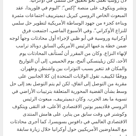
لأن روسيا تعمل نحو تحقيق حل سلمي في أوكرانيا.
ونشر ويتكوف على منصة “إكس”: “اليوم في فلوريدا، عقد
المبعوث الخاص الروسي كيريل ديميترييف اجتماعات مثمرة
وبناءة كجزء من جهود الوساطة الأمريكية لتطوير حل سلمي
للنزاع الأوكراني”. وفي الأسبوع الماضي، اجتمعت فرق
أوكرانية وروسية في أبو ظبي لإجراء أول محادثات وجهاً لوجه
ضمن خطة يدعمها الرئيس الأمريكي السابق دونالد ترامب
لإنهاء النزاع. وكان من المقرر أن تُستأنف المحادثات يوم
الأحد، لكن زيلينسكي ألمح، يوم الخميس، إلى أن التواريخ
والمكان قد تتغير بسبب التوترات بين واشنطن وطهران.
ووفقًا لكييف، تقول الولايات المتحدة إن كلا الجانبين على
مقربة من التوصل إلى اتفاق، لكن لم يتم التوصل بعد إلى حل
وسط بشأن القضية المحورية المتعلقة بترتيبات الأراضي في
تسوية ما بعد الحرب. وكان ديميترييف، مبعوث الرئيس
الروسي فلاديمير بوتين الاقتصادي الأعلى، قد التقى ويتكوف
وكوشنر في وقت سابق من يناير، على هامش المنتدى
الاقتصادي العالمي في دافوس بسويسرا، كما أجرى محادثات
مع المفاوضين الأمريكيين حول أوكرانيا خلال زيارة سابقة