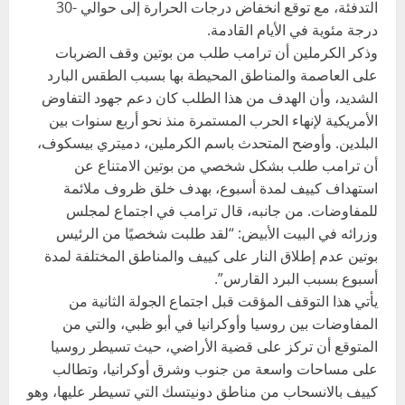
التدفئة، مع توقع انخفاض درجات الحرارة إلى حوالي -30
درجة مئوية في الأيام القادمة.
وذكر الكرملين أن ترامب طلب من بوتين وقف الضربات
على العاصمة والمناطق المحيطة بها بسبب الطقس البارد
الشديد، وأن الهدف من هذا الطلب كان دعم جهود التفاوض
الأمريكية لإنهاء الحرب المستمرة منذ نحو أربع سنوات بين
البلدين. وأوضح المتحدث باسم الكرملين، دميتري بيسكوف،
أن ترامب طلب بشكل شخصي من بوتين الامتناع عن
استهداف كييف لمدة أسبوع، بهدف خلق ظروف ملائمة
للمفاوضات. من جانبه، قال ترامب في اجتماع لمجلس
وزرائه في البيت الأبيض: “لقد طلبت شخصيًا من الرئيس
بوتين عدم إطلاق النار على كييف والمناطق المختلفة لمدة
أسبوع بسبب البرد القارس”.
يأتي هذا التوقف المؤقت قبل اجتماع الجولة الثانية من
المفاوضات بين روسيا وأوكرانيا في أبو ظبي، والتي من
المتوقع أن تركز على قضية الأراضي، حيث تسيطر روسيا
على مساحات واسعة من جنوب وشرق أوكرانيا، وتطالب
كييف بالانسحاب من مناطق دونيتسك التي تسيطر عليها، وهو