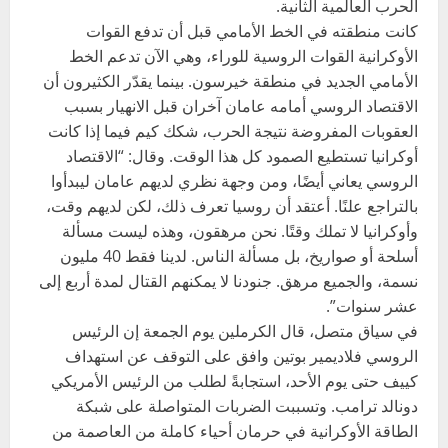
الحرب العالمية الثانية.
كانت منطقته في الخط الأمامي قبل أن تدفع القوات
الأوكرانية القوات الروسية للوراء، وهي الآن تدعم الخط
الأمامي الجديد في منطقة خيرسون. بينما يقدّر الكثيرون أن
الاقتصاد الروسي أمامه عامان آخران قبل الانهيار بسبب
العقوبات المفروضة نتيجة الحرب، شكك كيم فيما إذا كانت
أوكرانيا تستطيع الصمود كل هذا الوقت. وقال: “الاقتصاد
الروسي يعاني أيضًا، ومن وجهة نظري لديهم عامان ليبدأوا
بالتراجع علنًا. أعتقد أن روسيا تعرف ذلك، لكن لديهم وقت،
وأوكرانيا لا تملك وقتًا. نحن مرهقون، وهذه ليست مسألة
أسلحة أو صواريخ، بل مسألة الناس. لدينا فقط 40 مليون
نسمة، والجميع مرهق. جنودنا لا يمكنهم القتال لمدة أربع إلى
عشر سنوات”.
في سياق متصل، قال الكرملين يوم الجمعة إن الرئيس
الروسي فلاديمير بوتين وافق على التوقف عن استهداف
كييف حتى يوم الأحد، استجابةً لطلب من الرئيس الأمريكي
دونالد ترامب. وتسببت الضربات المتواصلة على شبكة
الطاقة الأوكرانية في حرمان أحياء كاملة من العاصمة من