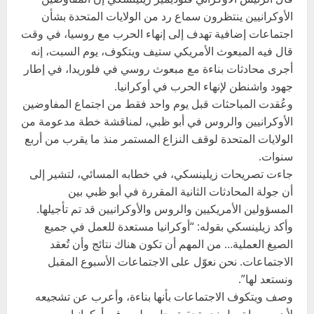
الأوكرانيين ينتظرون سماع رد من الولايات المتحدة بشأن
اجتماعات إضافية تهدف إلى إنهاء الحرب مع روسيا، في وقت
قال فيه المبعوث الأمريكي ستيف ويتكوف، يوم السبت، إنه
أجرى محادثات بناءة مع مبعوث روسي في فلوريدا، في إطار
جهود واشنطن لإنهاء الحرب في أوكرانيا.
وعُقدت المباحثات قبل يوم واحد فقط من اجتماع المفاوضين
الأوكرانيين والروس في أبو ظبي، لمناقشة خطة مدعومة من
الولايات المتحدة لوقف النزاع المستمر منذ ما يقرب من أربع
سنوات.
جاءت تصريحات زيلينسكي، في خطابه المسائي، لتشير إلى
أن جولة المحادثات الثانية المقررة في أبو ظبي بين
المسؤولين الأمريكيين والروس والأوكرانيين قد تم تأجيلها.
وأكد زيلينسكي بقوله: “أوكرانيا مستعدة للعمل في جميع
الصيغ العملية… من المهم أن تكون هناك نتائج وأن تُعقد
الاجتماعات. نحن نعوّل على الاجتماعات الأسبوع المقبل
ونستعد لها”.
وصف ويتكوف الاجتماعات بأنها بناءة، وأعرب عن تشجيعه