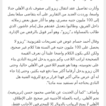
وأثارت تفاصيل عقد انتقال زيزو إلى صفوف نادي الأهلي جدلا
واسعا، ورددت العديد من التقارير على أنه يتقاضى مبلغا يصل
إلى 100 مليون جنيه مصري، وهو ما أثار ضيق بعض زملائه
داخل الفريق، وطالبوا بتعديل عقدهم مثل إمام عاشور، الذي
طالب بالمساواة بـ”زيزو”، وهو أمر قوبل بالرفض من الإدارة.
وقال أحمد حسام عوض في تصريحات تلفزيونية: “زيزو لا
يحصل على 100 مليون جنيه في السنة هذا كلام غير صحيح،
ولكن لكي يكون الكلام واضحا علينا أن نعرف القيمة
الصحيحة لراتب اللاعب وكم بدوره يدخل لخزينة النادي بناء
على نجوميته، وهذا هو تقييم اللاعبين في الأهلي حاليا، وحتى
الآن زيزو يدخل أرقاما أكثر مما دفع فيه بكثير، وحتى إذا جاء
له أي عرض مالي أكبر فهذا قرار يرجع للرؤية الفنية هل
النادي يحتاجه أم نستفيد منه ماديا”.
وأضاف: “كما أن الحديث عن تقاضي محمود حسن (تريزيغيه)،
نجم الأهلي، راتبه بالعملة الأجنبية غير صحيح على الإطلاق،
الأهلي لا يمنح الرواتب بالدولار إلا للمحترفين الأجانب فقط،