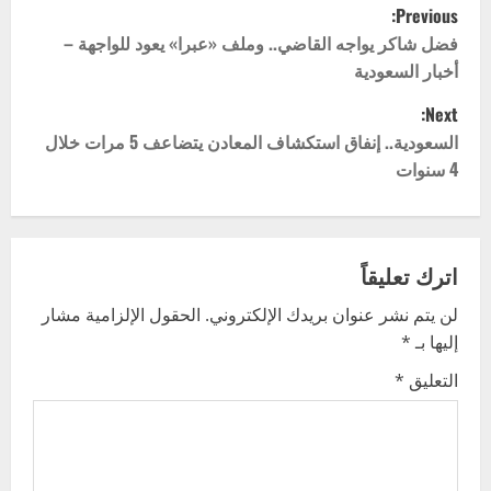
P
Previous:
o
فضل شاكر يواجه القاضي.. وملف «عبرا» يعود للواجهة –
أخبار السعودية
s
Next:
t
السعودية.. إنفاق استكشاف المعادن يتضاعف 5 مرات خلال
4 سنوات
n
a
v
اترك تعليقاً
لن يتم نشر عنوان بريدك الإلكتروني.
الحقول الإلزامية مشار
i
إليها بـ
*
g
التعليق
*
a
t