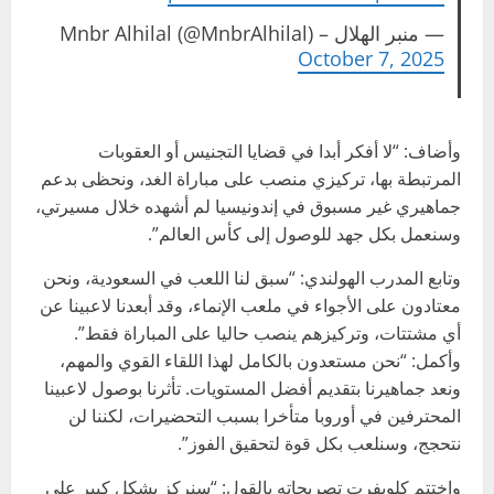
— منبر الهلال – Mnbr Alhilal (@MnbrAlhilal)
October 7, 2025
وأضاف: “لا أفكر أبدا في قضايا التجنيس أو العقوبات
المرتبطة بها، تركيزي منصب على مباراة الغد، ونحظى بدعم
جماهيري غير مسبوق في إندونيسيا لم أشهده خلال مسيرتي،
وسنعمل بكل جهد للوصول إلى كأس العالم”.
وتابع المدرب الهولندي: “سبق لنا اللعب في السعودية، ونحن
معتادون على الأجواء في ملعب الإنماء، وقد أبعدنا لاعبينا عن
أي مشتتات، وتركيزهم ينصب حاليا على المباراة فقط”.
وأكمل: “نحن مستعدون بالكامل لهذا اللقاء القوي والمهم،
ونعد جماهيرنا بتقديم أفضل المستويات. تأثرنا بوصول لاعبينا
المحترفين في أوروبا متأخرا بسبب التحضيرات، لكننا لن
نتحجج، وسنلعب بكل قوة لتحقيق الفوز”.
واختتم كلويفرت تصريحاته بالقول: “سنركز بشكل كبير على