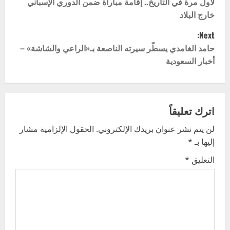
o
لأول مرة في التاريخ.. إقامة مباراة ضمن الدوري الإسباني
خارج البلاد
s
Next:
t
حامد الغامدي يسطّر سيرته الناصعة بـ«الراعي والشاشة» –
أخبار السعودية
n
a
v
اترك تعليقاً
لن يتم نشر عنوان بريدك الإلكتروني.
الحقول الإلزامية مشار
i
إليها بـ
*
g
التعليق
*
a
t
i