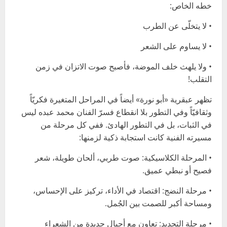
خطه الخاص:
• لا يتخلّى عن الطرب
• لا يساوم على الشعر
• ولا يلهث خلف الموضة، فأصبح صوت الاتزان في زمن
التقلب!
تظهر عبقرية «أبو نورة» أيضاً في المراحل المتغيرة فكريّاً
وثقافيّاً وفي التطور بلا انقطاع فسرّ الفنان محمد عبده ليس
في الثبات، بل في التطور الهادئ. ففي كل مرحلة من
مسيرته الفنية كانت استجابة ذكية لزمنها:
• المرحلة الكلاسيكية: صوت طربي، ألحان طويلة، شعر
فصيح أو نبطي عميق.
• مرحلة النضج: اقتصاد في الأداء، تركيز على الإحساس،
ومساحة أكبر للصمت بين الجُمل.
• مرحلة التجديد: تعاون مع أجيال جديدة من الشعراء