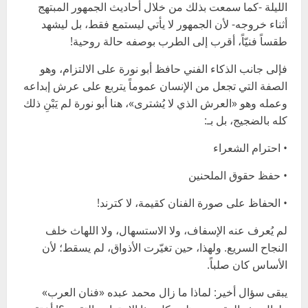
الليلة -كما سمعت بذلك من خلال أحاديث الجمهور المبتهج
أثناء خروجه- لأن الجمهور لا يأتي ليستمع فقط، بل ليشهد
طقساً فنيّاً، أقرب إلى الطرب بوصفه حالة روحية!
فإلى جانب الذكاء الفني حافظ أبو نورة على الالتزام، وهو
الصفة التي تجعل من الإنسان عموماً يتربع على عرش إبداعه
وعمله وهو «العرش الذي لا يُشترى»، هنا أبو نورة لم يَبْنِ ذلك
كله بالضجيج، بل بـ:
• احترام الشعراء
• حفظ حقوق الملحنين
• الحفاظ على صورة الفنان كقيمة، لا كترند!
لم يُعرف عنه الإسفاف، ولا الاستسهال، ولا اللهاث خلف
النجاح السريع. ولهذا، حين تغيّرت الأذواق، لم يسقط؛ لأن
الأساس كان صلباً.
يبقى سؤال أخير: لماذا ما زال محمد عبده «فنان العرب»