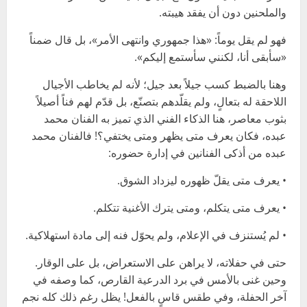
والملحنين دون أن يفقد هيبته.
فهو لم يقل يوماً: «هذا جمهوري وانتهى الأمر»، بل قال ضمناً
«سأبقى أنا، لكنني سأستمع إليكم».
وهنا بالضبط كسب جيلاً بعد جيل؛ لأنه لم يخاطب الأجيال
اللاحقة له بتعالٍ، ولم يقلّدهم بتصنّع، بل قدّم لهم فناً أصيلاً
بثوب معاصر، هنا الذكاء الفني الذي تميز به الفنان محمد
عبده، فكان يعرف متى يظهر ومتى يختفي؟! فالفنان محمد
عبده من أذكى الفنانين في إدارة حضوره:
• يعرف متى يقلّ ظهوره ليزداد الشوق.
• يعرف متى يتكلم، ومتى يترك الأغنية تتكلم.
• لم يُستنزف في الإعلام، ولم يحوّل فنه إلى مادة استهلاكية.
حتى في حفلاته، لا يراهن على الاستعراض، بل على الوقار.
وحين غنى بالأمس في برد الدرعية القارص، كما وصفه في
آخر الحفلة، وفي طقس قاسٍ بالفعل! يظل رغم ذلك كله نجم