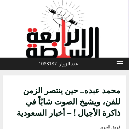
خطي
لى
لمحتوى
عدد الزوار: 1083187
القائمة
الأولية
محمد عبده.. حين ينتصر الزمن
للفن، ويشيخ الصوت شابّاً في
ذاكرة الأجيال ! – أخبار السعودية
فريق الحرير