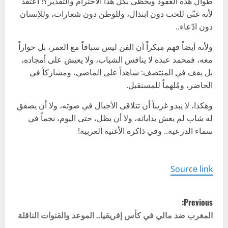
طوال هذه العقود ويحظى بكل هذا الاحترام والتقدير؟! أعتقد
لأنه غنّى للحب دون ابتذال، وللوطن دون شعارات، وللإنسان
دون ادّعاء..
ولأنه أيضاً فهم مبكراً أن الفن ليس سباقاً مع العمر، بل حواراً
معه، فمحمد عبده لا ينافس الشباب، ولا يعيش على أمجاده،
بل يقف في المنتصف: شاهداً على الماضي، ومشاركاً في
الحاضر، ومُلهماً للمستقبل.
وهكذا، لا يبدو غريباً أن تتلاقى الأجيال في صوته، ولا أن يصفق
له شاب لم يعش بداياته، ولا أن يظل، حتى اليوم، نجماً في
سماء الدرعية.. وفي ذاكرة الأغنية العربية!
Source link
P
Previous:
o
المغرب ضد مالي في كأس إفريقيا.. الموعد والقنوات الناقلة