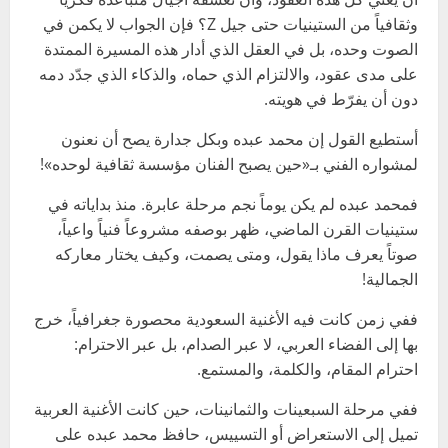
وثقافياً من الستينيات حتى جيل Z؟ فإن الجواب لا يكمن في
الصوت وحده، بل في العقل الذي أدار هذه المسيرة الممتدة
على مدى عقود، والالتزام الذي حماه، والذكاء الذي جدّد دمه
دون أن يفرّط في هويته.
أستطيع القول إن محمد عبده وبكل جدارة يصح أن نعنون
لمشواره الفني بـ«حين يصبح الفنان مؤسسة ثقافية لوحده»!
فمحمد عبده لم يكن يوماً نجم مرحلة عابرة. منذ بداياته في
ستينيات القرن الماضي، ظهر بوصفه مشروعاً فنياً واعياً،
صوتاً يعرف ماذا يقول، ومتى يصمت، وكيف يختار معاركه
الجمالية!
ففي زمن كانت فيه الأغنية السعودية محصورة جغرافياً، خرج
بها إلى الفضاء العربي، لا عبر الصدام، بل عبر الاحترام:
احترام المقام، والكلمة، والمستمع.
ففي مرحلة السبعينات والثمانينات، حين كانت الأغنية العربية
تميل إلى الاستعراض أو التسييس، حافظ محمد عبده على