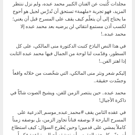
مجلدات كُتبت عن الفنان الكبير محمد عبده، ولم نزل ننتظر
المزيد، فهو تجربة «ملهمة» تستحق أن تُدرَّس لجيل هو أحوج
ما يحتاج إلى أن يتعلّم كيف يقف على المسرح قبل أن يغني؛
لكسب أذن مستمع انتقائي لن يرضيه بعد محمد عبده إلا
محمد عبده..!
في هذا النص الباذخ كتبت الدكتورة منى المالكي، على كل
السطور، وقدّمت لنا لوحة من الجمال فيها محمد عبده الثابت
إذا اهتز الفن..!
إليكم شعر ونثر منى المالكي، التي شخّصت من خلاله واقعاً
وجسّدت حقيقة..
محمد عبده.. حين ينتصر الزمن للفن، ويشيخ الصوت شابّاً في
ذاكرة الأجيال!
في عقده الثامن يقف #محمد_عبده_موسم_الدرعية على
المسرح البارحة لا بوصفه فناناً تجاوز الزمن، بل بوصفه زمناً
كاملاً يمشي على قدمين! وحين يُطرح السؤال: كيف استطاع
أن يغنّي كل هذه العقود، وأن تعشقه أجيال متباعدة فكرياً