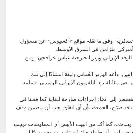
واجهة عسكرية، وفق ما نقله موقع «أكسيوس» عن مسؤول
 أميركي متزامن في الشرق الأوسط.
لوفد الإيراني وزير الخارجية عباس عراقجي. ومن
 وأعد الوزير العُماني وثيقة استنادًا إلى تلك
ي، في مقابلة مع التلفزيون الإيراني الرسمي، تسلمه
سنضطر إلى اتخاذ إجراءات صارمة للغاية كما فعلنا في
مب قد صرّح، الجمعة، بأن أي اتفاق يجب أن يتضمن وقف
 يحدث». كما أكد من البيت الأبيض أن المفاوضات «يجب
ح ترامب أن حاملة طائرات ثانية ستتوجه قريبًا إلى