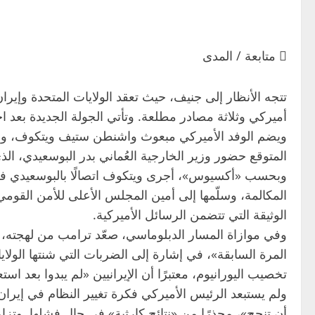
 متابعة / المدى
تتجه الأنظار إلى جنيف، حيث تعقد الولايات المتحدة وإي
أميركي وثلاثة مصادر مطلعة. وتأتي الجولة الجديدة ب
ويضم الوفد الأميركي مبعوث واشنطن ستيف ويتكوف، وجار
المتوقع حضور وزير الخارجية العُماني بدر البوسعيدي، ا
وبحسب «أكسيوس»، أجرى ويتكوف اتصالًا بالبوسعيدي في وقت
المكالمة، وسلّمها إلى أمين المجلس الأعلى للأمن القومي 
الوثيقة التي تتضمن الرسائل الأميركية.
وفي موازاة المسار الدبلوماسي، صعّد ترامب من لهجته، قا
المرة السابقة»، في إشارة إلى الضربات التي شنتها الول
تخصيب اليورانيوم، معتبرًا أن الإيرانيين «لم يبدوا بعد اس
ولم يستبعد الرئيس الأميركي فكرة تغيير النظام في إير
أن تنجح»، محذرًا من «نتائج كارثية» في حال فشلها. وتز