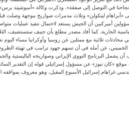
 نجاحنا في التوصل إلى صفقة». وذكرت وكالة «أسوشيتد برس» أ
 إلى «أبراهام لينكولن» وثلاث مدمرات صواريخ موجهة وصلت قب
لين أميركيين أن الجيش يستعد لاحتمال تنفيذ عمليات متواصل
سية الجارية. كما أفاد مصدر مطلع بأن جنيف ستستضيف، الثلاثا
في محادثات ثلاثية مع ممثلين عن روسيا وأوكرانيا مساء اليوم ن
هو، الخميس، عن أمله في أن تسهم جهود ترامب في تهيئة الظرو
أن يشمل البرنامج النووي الإيراني وصواريخه الباليستية والجما
 موقع «كان نيوز» عن مسؤول إسرائيلي قوله إن التقدير السائد
ليندسي غراهام إسرائيل الأسبوع المقبل، وهو معروف بمواقفه ا