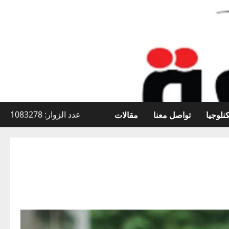
نلوجيا
تواصل معنا
مقالات
عدد الزوار: 1083278