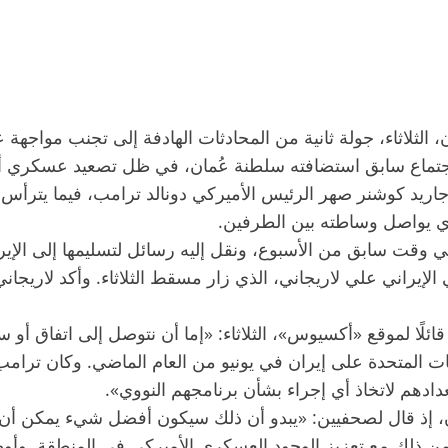
ران، الثلاثاء، جولة ثانية من المحادثات الهادفة إلى تجنب م
عد اجتماع سابق استضافته سلطنة عُمان، في ظل تصعيد عسكري
يد كوشنر صهر الرئيس الأميركي دونالد ترامب، فيما يترأس ا
لذي يواصل وساطته بين الطرفين.
 سابق من الأسبوع، ونقل إليه رسائل لتسليمها إلى الإيرانيين.
الإيراني علي لاريجاني، الذي زار مسقط الثلاثاء. وأكد لاريجان
ئلًا لموقع «أكسيوس»، الثلاثاء: «إما أن نتوصل إلى اتفاق أو 
ايات المتحدة على إيران في يونيو من العام الماضي. وكان ترا
تعدادهم لاتخاذ أي إجراء بشأن برنامجهم النووي».
ان، إذ قال لصحفيين: «يبدو أن ذلك سيكون أفضل شيء يمكن أن
امن ذلك مع تعزيز الوجود العسكري الأميركي في المنطقة. وأوض