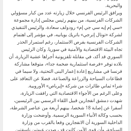
والبحرية.
ويرافق الرئيس الفرنسي خلال زيارته عدد من كبار مسؤولي
الشركات الفرنسية، من بينهم رئيس مجلس إدارة مجموعة
«سي إم إيه سي جي إم» رودولف سعادة، والرئيس التنفيذي
لشركة «توتال إنرجي» باتريك بويانيه، في مؤشر إلى اهتمام
الشركات الفرنسية بفرص الاستثمار، رغم استمرار الحذر
تجاه البيئة الاقتصادية والأمنية في سوريا. وكان الرئيس
السوري قد أكد، في مقابلة تلفزيونية أجراها عشية الزيارة، أن
بلاده توفر «فرصة استثمارية ضخمة جدا»، متوقعا مشاركة
فرنسا في مشاريع إعادة إعمار البنى التحتية، ولا سيما في
قطاعات السياحة والزراعة والصناعة، فضلا عن التعاقد على
شراء ثماني طائرات من شركة «إيرباص» الأوروبية.
وعلى الرغم من الأجواء الاقتصادية التي رافقت الزيارة،
شهدت دمشق انفجارين قبيل اللقاء الرسمي بين الرئيسين،
أسفرا عن إصابة 18 شخصا، بينهم أربعة من عناصر الشرطة،
بحسب وكالة الأنباء السورية الرسمية. وأوضحت وزارة
الداخلية السورية أن الانفجارين وقعا بالقرب من وزارة
السياحة، وأن قوى الأمن كانت قد رصدت عبوتين ناسفتين