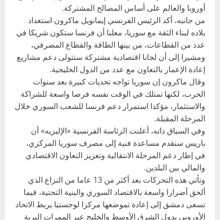
أوروبا والعالم على أساس المصالح المشتركة.
من جانبه، أكد الرئيس الفرنسي إيمانويل ماكرون استعداد
بلاده لبناء الثقة مع سوريا، معلنا أن فرنسا ستكون شريكا في
عدد من القطاعات، من بينها الطاقة والقطاع المصرفي،
ومشيرا إلى أن لجانا اقتصادية مشتركة ستتولى دعم مشاريع
إعادة الإعمار بالتعاون مع عدد من الدول الخليجية.
وقال ماكرون إن سوريا تواجه تحديات كبيرة بعد سنوات
الحرب، لكنها تمتلك في الوقت نفسه فرصا واسعة للشراكة
والاستثمار، مؤكدا استمرار دعم فرنسا للشعب السوري خلال
المرحلة المقبلة.
وفي السياق ذاته، أعلنت الرئاسة الفرنسية «الإليزيه» أن
باريس ستقدم مساعدة فنية إلى مصرف سوريا المركزي،
في إطار دعم المرحلة الانتقالية وتعزيز التعاون الاقتصادي
والمالي بين البلدين.
وتأتي هذه التحركات بعد أكثر من 13 عاما من النزاع الذي
ألحق أضرارا واسعة بالاقتصاد السوري والبنية التحتية، فيما
تسعى دمشق إلى إعادة تموضعها مركزا لوجستيا يربط الاتحاد
الأوروبي بدول الشرق الأوسط والخليج عبر الممرات البرية