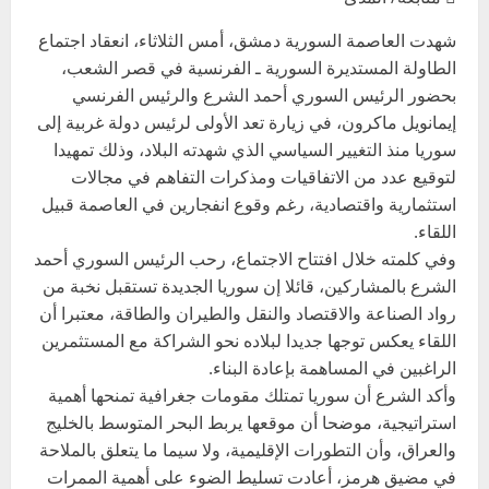
شهدت العاصمة السورية دمشق، أمس الثلاثاء، انعقاد اجتماع
الطاولة المستديرة السورية ـ الفرنسية في قصر الشعب،
بحضور الرئيس السوري أحمد الشرع والرئيس الفرنسي
إيمانويل ماكرون، في زيارة تعد الأولى لرئيس دولة غربية إلى
سوريا منذ التغيير السياسي الذي شهدته البلاد، وذلك تمهيدا
لتوقيع عدد من الاتفاقيات ومذكرات التفاهم في مجالات
استثمارية واقتصادية، رغم وقوع انفجارين في العاصمة قبيل
اللقاء.
وفي كلمته خلال افتتاح الاجتماع، رحب الرئيس السوري أحمد
الشرع بالمشاركين، قائلا إن سوريا الجديدة تستقبل نخبة من
رواد الصناعة والاقتصاد والنقل والطيران والطاقة، معتبرا أن
اللقاء يعكس توجها جديدا لبلاده نحو الشراكة مع المستثمرين
الراغبين في المساهمة بإعادة البناء.
وأكد الشرع أن سوريا تمتلك مقومات جغرافية تمنحها أهمية
استراتيجية، موضحا أن موقعها يربط البحر المتوسط بالخليج
والعراق، وأن التطورات الإقليمية، ولا سيما ما يتعلق بالملاحة
في مضيق هرمز، أعادت تسليط الضوء على أهمية الممرات