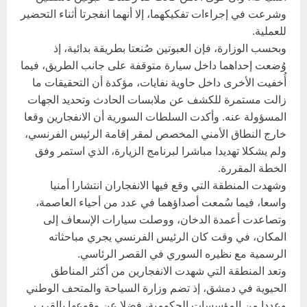
وشرعت في إجراءات تفكيكهما، إلا أنهما انفجرتا أثناء التحضير
للعملية.
وبحسب الوزارة، فإن العبوتين صُنعتا بطريقة بدائية، إذ
وُضعت إحداهما داخل سيارة متوقفة على جانب الطريق، فيما
أُخفيت الأخرى داخل حاوية نفايات، مؤكدة أن التحقيقات ما
زالت مستمرة للكشف عن ملابسات الحادث وتحديد الجهات
المسؤولة عنه. وأكدت السلطات السورية أن الانفجارين وقعا
خارج النطاق الأمني المخصص لمقر إقامة الرئيس الفرنسي،
ولم يشكلا تهديدا مباشرا لبرنامج الزيارة، الذي استمر وفق
الخطة المقررة.
وشهدت المنطقة التي وقع فيها الانفجاران انتشارا أمنيا
واسعا، فيما سُمعت أصداؤهما في عدد من أحياء العاصمة،
وتصاعدت أعمدة الدخان، ووصلت سيارات الإسعاف إلى
المكان، في وقت كان الرئيس الفرنسي يجري مباحثاته
الرسمية مع نظيره السوري في القصر الرئاسي.
وتعد المنطقة التي شهدت الانفجارين من أكثر المناطق
الحيوية في دمشق، إذ تضم وزارة السياحة والمتحف الوطني
وعددا من المؤسسات الحكومية، فضلا عن وقوعها بالقرب