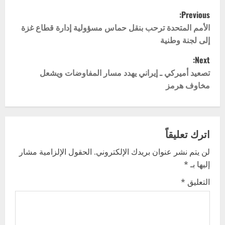
P
Previous:
o
الأمم المتحدة ترحب بنقل حماس مسؤولية إدارة قطاع غزة
إلى لجنة وطنية
s
Next:
t
تصعيد أميركي ـ إيراني يهدد مسار المفاوضات ويشعل
مخاوف هرمز
n
a
v
اترك تعليقاً
لن يتم نشر عنوان بريدك الإلكتروني.
الحقول الإلزامية مشار
i
إليها بـ
*
g
التعليق
*
a
t