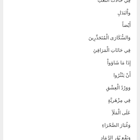
فِي حَالَات النَّعتِ
واْلبَدَلِ
أَيْضاً
وَالسُّكَارَى الْمُتَجَذِّرِينَ
فِي حَانَاتِ الْمَرَافِئِ
إِذَا مَا شَاؤواْ
أَنْ يَنْثُرُوا
وَوَرْدُ الْعِشْقِ
فِي مِزْهَريَّةٍ
عَلَى الْمَلَأِ
وَغُبَارَ الصَّحْرَاءِ
وَنَقْعِ بُؤَرِ الرَّمَادِ