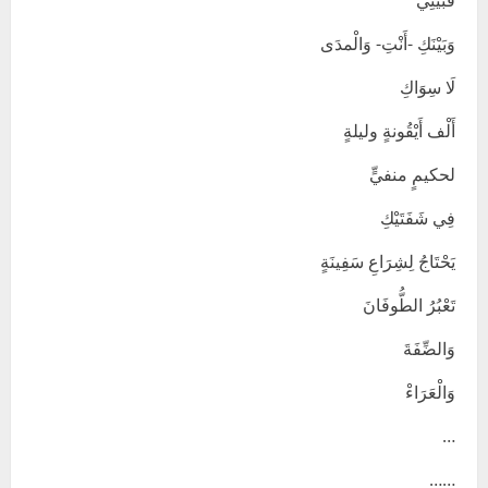
فَبَيْنِي
وَبَيْنَكِ -أَنْتِ- وَالْمدَى
لَا سِوَاكِ
أَلْف أَيْقُونةٍ وليلةٍ
لحكيمٍ منفيٍّ
فِي شَفَتَيْكِ
يَحْتَاجُ لِشِرَاعِ سَفِينَةٍ
تَعْبُرُ الطُّوفَانَ
وَالضِّفَةَ
وَالْعَرَاءْ
…
……