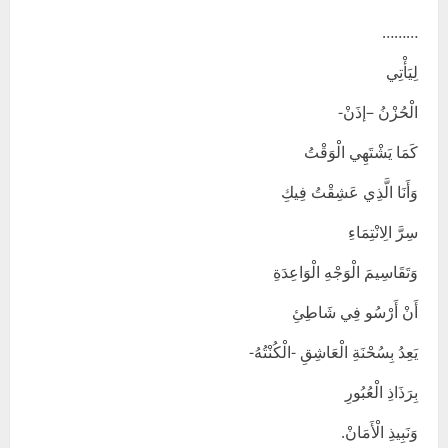
………
لِيَأْتِي
الْحُزْنُ –إذَنْ-
كَمَا يَشْتَهِي الْوَقْتُ
وَأَنَا الَّذِي عَشِقْتُ فِيكِ
سِرَّ الِانْتِمَاءِ
وَتَقَاسِيمَ الْوَجْهِ الْوَاعِدَةِ
أَنْ أَرْسُو فِي شَاطِئِ
يَعِدُ بِسُحْنَةِ الْعَاشِقِ -الْكُنْتُهُ-
بِرَذَاذِ الْعُبُورِ
وَنَبِيذِ الْأَمَانْ.