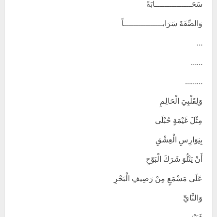
سَحَـــــــــــــــابَةً
وَالضِّفَةَ سَرَابــــــــــــــــاً
…
……
………
وَلِقَلْبِيَ الْحَالِمِ
مِثْلَ غَيْمَةٍ حُبْلَى
بِنِوَارِسِ الْعِشْقِ
أَنْ يَتْلُوَ شَرَكَ الْبَوْحِ
عَلَى مَسْمَعٍ مِنْ رَصِيفِ الْبَحْرِ
وَالنَّايِّ