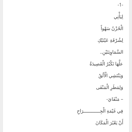
-1-
لِيَأْتِي
الْحُزْنُ سَهْواً
لِشُرْفَةِ عَيْنَيْكِ
السَّمَاوِيَتَيْنِ..
علَّهَا تَكْبُرُ الْقَصِيدَةُ
وَيَنْتَشِي الْأَلَقُ
وَلِمَطَرِ الْمَنْفَى
– مَنْفَايَ-
فِي غَيْمَةِ الْجِـــــــــــرَاحِ
أَنْ يَعْبُرَ الْمَكَانَ