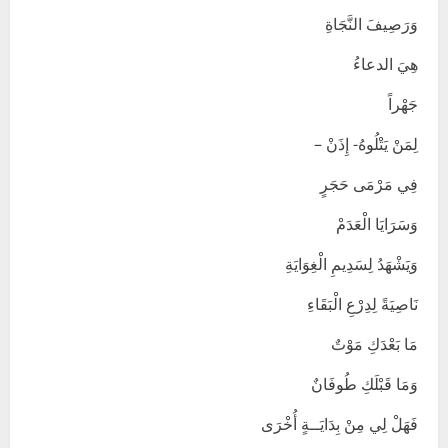
وَرَصِيفَ النَّجَاةِ
هِيَ الدعاءُ
جَهْراً
لِمَنْ يَتْلُوهُ- إِذَنْ –
فِي مَرْمَى حَجَرٍ
وَسَرَايَا الْعَدَمْ
وَيَشْهَدُ لِسَدِيمِ الْغِوَايَةِ
نَاصِيَةً لِدِرْعِ الْبَقَاءِ
مَا بَعْدَكِ مَوْتٌ
وَمَا قَبْلَكِ طُوفَانٌ
فَهَلْ لِي مِنْ بِدَايَــةٍ أُخْرَى