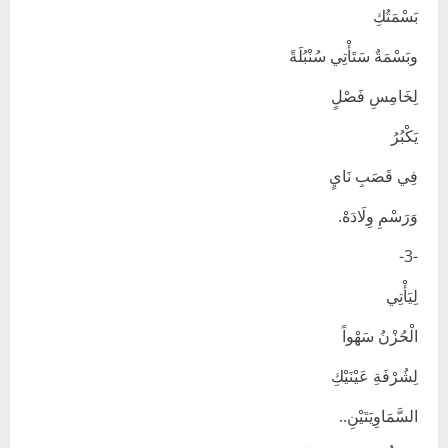
بَسْمَتُكِ
وبَسْمَةٌ سَتَأْتِي سُنْبُلَةً
لِخَامِسِ فَصْلٍ
يَكْبُرُ
فِي قَصَبِ نَايٍ
وَرَسْمِ وِلَادَهْ.
-3-
لِيَأْتِي
الْحُزْنُ سَهْواً
لِشُرْفَةِ عَيْنَيْكِ
السَّمَاوِيَتَيْنِ..