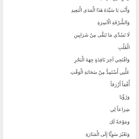
وَأَنْتِ يَا سَيِّدَةَ هَذَا الْمَدَى الْبَعِيدِ
وَالشُّرْفَةِ الْآسِرَةِ
لَا تَسُدِّي مَا تَبَقَّى مِنْ شَرَايِينِ
الْقَلْبِ
وَافْتَحِي آخِرَ نَافِذَةٍ جِهَةَ الْبَحْرِ
عَلَّنِي أَسْتَمِدُّ مِنْ سَحَابَةِ الْوَقْتِ
أُفُقاً أَزْرَقاً
وَرُؤْيَا
شِرَاعاً لِي
وَمَوْجَةً لَكِ
وَنَعْبُرَ سَوِيًّا إِلَى الْمَنَارَةِ