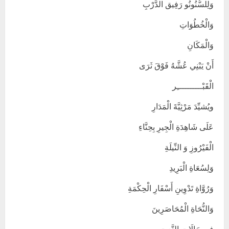
وَلِلسُّنُونُو رَفِيق الدَّرْبِ
وَالْخُطُوَاتِ
وَالْمَكَانِ
أَنْ يَبْنِي عُشَّهُ فَوْقَ ثَرَى
الْقَبْــــــــــِر
ويُشيِّدَ مَرْثِيَّةَ الْمَدَارِ
عَلَى شَاهِدَةِ الْجِيرِ بِحِنَّاءِ
الْفَيْرُوزِ وَ النِّيلَةِ
وَلِسُعَاةِ الْبَرِيدِ
وَرُوَّاةِ تَدْوِينِ أَسْفَارِ الْحِكْمَةِ
وَالنُّحَاةِ الْمُحَاصَرِينَ