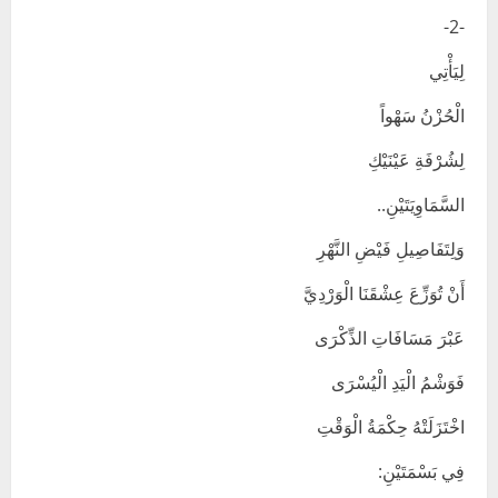
-2-
لِيَأْتِي
الْحُزْنُ سَهْواً
لِشُرْفَةِ عَيْنَيْكِ
السَّمَاوِيَتَيْنِ..
وَلِتَفَاصِيلِ فَيْضِ النَّهْرِ
أَنْ تُوَزِّعَ عِشْقَنَا الْوَرْدِيَّ
عَبْرَ مَسَافَاتِ الذِّكْرَى
فَوَشْمُ الْيَدِ الْيُسْرَى
اخْتَزَلَتْهُ حِكْمَةُ الْوَقْتِ
فِي بَسْمَتَيْنِ: