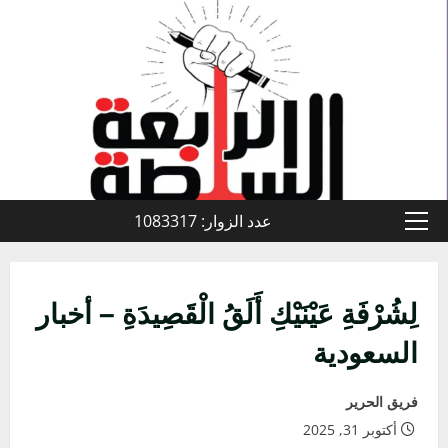
خطي
لى
لمحتوى
عدد الزوار: 1083317
القائمة
الأولية
لِشُرْفَةِ عَيْنَيْكِ أَلَقُ الْقَصِيدَةِ – أخبار
السعودية
فريق الحرير
أكتوبر 31, 2025