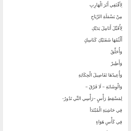
لِأَقْتَفِي أَثَرَ الْهَارِبِ
مِنْ بَسْمَلَةِ الرِّيَاحِ
لِأُقَبِّلَ أَنَامِلَ يَدَيْكِ
أَلْثُمُهَا شَفَتَيْكِ كَنَاسِكٍ
وَأُحَلِّقُ
وَأَطِيرْ
وَأُعِيدُهَا تَفَاصِيلَ الْحِكَايَةِ
وَالْوِشَايَةِ – لَا فَرْقَ –
لِمَسْقِطِ رَأْسٍ –رَأْسِي التِّي تَدُورُ-
فِي حَاشِيَةِ الْمُبْتَدَأ
فِي كَأْسِ هَوَاءٍ