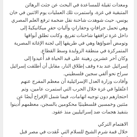
ومعدات ثقيلة للمساعدة في البحث عن جثث الرهائن
المتبقية في غزة، واستمرت تلك العمليات يوم الاثنين في خان
يونس، حيث شوهدت شاحنة نقل ضخمة ترفع العلم المصري
وهي تحمل جرافاتٍ وحفاراتٍ وآلياتِ حفرٍ ميكانيكيةً إلى
داخل غزة ترافقها شاحنات تفريغ. وكانت تطلق أبواقها
وتومض أضواؤها وهي في طريقها إلى لجنة الإغاثة المصرية
المتمركزة في منطقة الزوايدة وسط القطاع.
وكان آخر عشرين رهينة على قيد الحياة قد أُعيدوا إلى
إسرائيل عند بدء وقف إطلاق النار، مقابل أن أطلقت إسرائيل
سراح نحو ألفي سجين فلسطيني.
وأفادت وزارة العدل الإسرائيلية أن معظم المفرج عنهم
اعتُقلوا في غزة خلال الحرب التي استمرت عامين، وتم
احتجازهم دون توجيه اتهامات، فيما شمل الإفراج أيضًا عن
مئتين وخمسين فلسطينيًا محكومين بالسجن، معظمهم أُدينوا
بتنفيذ هجمات ضد إسرائيليين منذ عقود.
الاهتمام التركي
خلال قمة شرم الشيخ للسلام التي عُقدت في مصر قبل