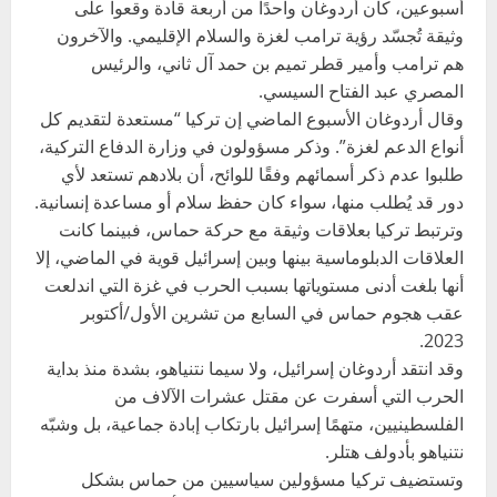
أسبوعين، كان أردوغان واحدًا من أربعة قادة وقعوا على
وثيقة تُجسّد رؤية ترامب لغزة والسلام الإقليمي. والآخرون
هم ترامب وأمير قطر تميم بن حمد آل ثاني، والرئيس
المصري عبد الفتاح السيسي.
وقال أردوغان الأسبوع الماضي إن تركيا “مستعدة لتقديم كل
أنواع الدعم لغزة”. وذكر مسؤولون في وزارة الدفاع التركية،
طلبوا عدم ذكر أسمائهم وفقًا للوائح، أن بلادهم تستعد لأي
دور قد يُطلب منها، سواء كان حفظ سلام أو مساعدة إنسانية.
وترتبط تركيا بعلاقات وثيقة مع حركة حماس، فبينما كانت
العلاقات الدبلوماسية بينها وبين إسرائيل قوية في الماضي، إلا
أنها بلغت أدنى مستوياتها بسبب الحرب في غزة التي اندلعت
عقب هجوم حماس في السابع من تشرين الأول/أكتوبر
2023.
وقد انتقد أردوغان إسرائيل، ولا سيما نتنياهو، بشدة منذ بداية
الحرب التي أسفرت عن مقتل عشرات الآلاف من
الفلسطينيين، متهمًا إسرائيل بارتكاب إبادة جماعية، بل وشبّه
نتنياهو بأدولف هتلر.
وتستضيف تركيا مسؤولين سياسيين من حماس بشكل