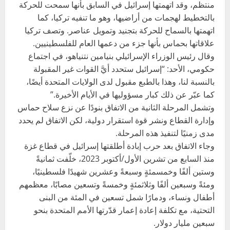
منتظم، وقد اتهمتها إسرائيل في السابق بأنها سمحت للحركة
بالتخطيط لهجمات من أراضيها، وهو ما تنفيه تركيا، كما
اتهمتها بالسماح للحركة بتجنيد وتمويل عناصر. وتصف تركيا
علاقاتها بحماس بأنها جزء من دعمها العام للفلسطينيين.
وقال رئيس الوزراء الإسرائيلي بنيامين نتنياهو، في اجتماع
حكومي، الأحد: “إسرائيل ستحدد أيَّ القوات غير المقبولة
بالنسبة لنا، وهذا بالطبع مقبول لدى الولايات المتحدة أيضًا،
كما عبّر عن ذلك كبار مسؤوليها في الأيام الأخيرة.”
وتشمل المرحلة الثانية من الاتفاق بنودًا عن نزع سلاح حماس
وإدارة القطاع ونشر قوة استقرار دولية، لكن الاتفاق لم يحدد
مدى زمنيًا لتنفيذ هذه المرحلة.
وجاء الاتفاق بعد حرب إبادة أطلقتها إسرائيل في قطاع غزة
منذ السابع من تشرين الأول/أكتوبر 2023، خلّفت ثمانيةً
وستين ألفًا وخمسمئةٍ وسبعةً وعشرين شهيدًا فلسطينيًا،
ومئةً وسبعين ألفًا وثلاثمئةٍ وخمسةً وتسعين مصابًا، معظمهم
أطفال ونساء، ودمارًا شمل تسعين في المئة من البنى
التحتية، مع تكلفة إعادة إعمار قدّرتها الأمم المتحدة بنحو
سبعين مليار دولار.