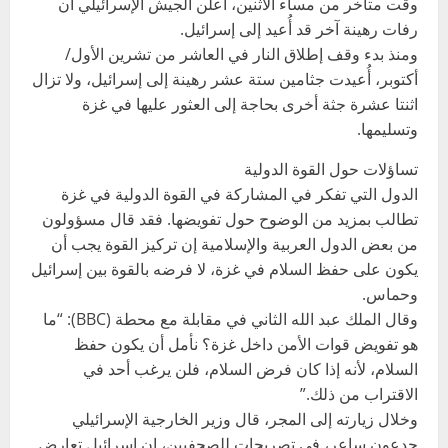
وقت متأخر من مساء الاثنين، أعلن الجيش الإسرائيلي أن
رفات رهينة آخر قد أُعيد إلى إسرائيل.
ومنذ بدء وقف إطلاق النار في العاشر من تشرين الأول/
أكتوبر، أُعيدت جثامين ستة عشر رهينة إلى إسرائيل، ولا تزال
اثنتا عشرة جثة أخرى بحاجة إلى العثور عليها في غزة
وتسليمها.
تساؤلات حول القوة الدولية
الدول التي تفكر في المشاركة في القوة الدولية في غزة
تطالب بمزيد من الوضوح حول تفويضها. فقد قال مسؤولون
من بعض الدول العربية والإسلامية إن تركيز القوة يجب أن
يكون على حفظ السلام في غزة، لا فرضه بالقوة بين إسرائيل
وحماس.
وقال الملك عبد الله الثاني في مقابلة مع محطة (BBC): “ما
هو تفويض قوات الأمن داخل غزة؟ نأمل أن يكون حفظ
السلام، لأنه إذا كان فرض السلام، فلن يرغب أحد في
الاقتراب من ذلك.”
وخلال زيارته إلى المجر، قال وزير الخارجية الإسرائيلي
جدعون ساعر، في تصريحات للصحفيين، إن إسرائيل تعارض