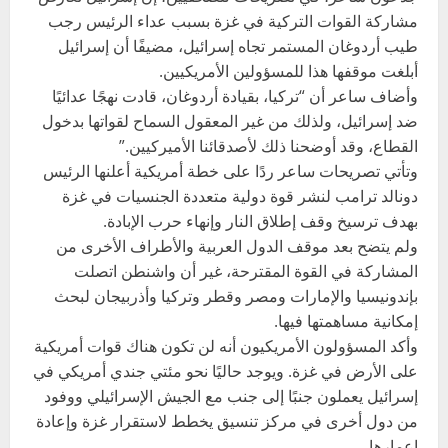
مشاركة القوات التركية في غزة بسبب عداء الرئيس رجب
طيب أردوغان المستمر تجاه إسرائيل، مضيفًا أن إسرائيل
أبلغت موقفها هذا للمسؤولين الأمريكيين.
وأضاف ساعر أن “تركيا، بقيادة أردوغان، قادت نهجًا عدائيًا
ضد إسرائيل، ولذلك من غير المعقول السماح لقواتها بدخول
القطاع، وقد أوضحنا ذلك لأصدقائنا الأميركيين.”
وتأتي تصريحات ساعر ردًا على خطة أمريكية أعلنها الرئيس
دونالد ترامب لنشر قوة دولية متعددة الجنسيات في غزة
بهدف ترسيخ وقف إطلاق النار وإنهاء حرب الإبادة.
ولم يتضح بعد موقف الدول العربية والأطراف الأخرى من
المشاركة في القوة المقترحة، غير أن واشنطن اتصلت
بإندونيسيا والإمارات ومصر وقطر وتركيا وأذربيجان لبحث
إمكانية مساهمتها فيها.
وأكد المسؤولون الأمريكيون أنه لن تكون هناك قوات أمريكية
على الأرض في غزة. ويوجد حاليًا نحو مئتي جندي أمريكي في
إسرائيل يعملون جنبًا إلى جنب مع الجيش الإسرائيلي ووفود
من دول أخرى في مركز تنسيق يخطط لاستقرار غزة وإعادة
إعمارها.