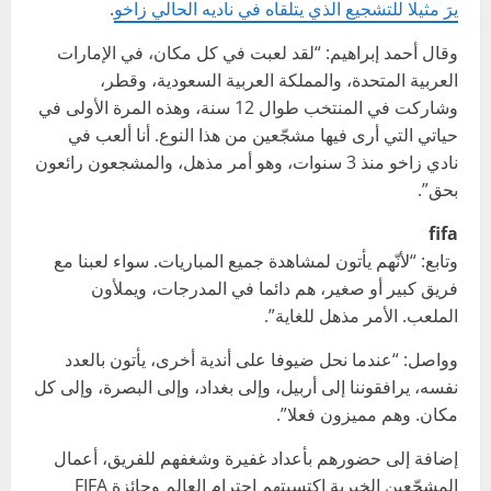
يرَ مثيلا للتشجيع الذي يتلقاه في ناديه الحالي زاخو
.
وقال أحمد إبراهيم: “لقد لعبت في كل مكان، في الإمارات
العربية المتحدة، والمملكة العربية السعودية، وقطر،
وشاركت في المنتخب طوال 12 سنة، وهذه المرة الأولى في
حياتي التي أرى فيها مشجّعين من هذا النوع. أنا ألعب في
نادي زاخو منذ 3 سنوات، وهو أمر مذهل، والمشجعون رائعون
بحق”.
fifa
وتابع: “لأنّهم يأتون لمشاهدة جميع المباريات. سواء لعبنا مع
فريق كبير أو صغير، هم دائما في المدرجات، ويملأون
الملعب. الأمر مذهل للغاية”.
وواصل: “عندما نحل ضيوفا على أندية أخرى، يأتون بالعدد
نفسه، يرافقوننا إلى أربيل، وإلى بغداد، وإلى البصرة، وإلى كل
مكان. وهم مميزون فعلا”.
إضافة إلى حضورهم بأعداد غفيرة وشغفهم للفريق، أعمال
المشجّعين الخيرية اكتسبتهم احترام العالم وجائزة FIFA