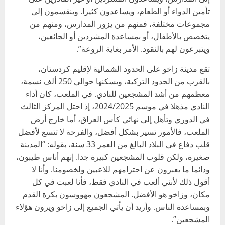
تأمين الدواء أو الطعام، ويساعدون كثيرا. وينقسمون إلى
مجموعات مختلفة، فمنهم من يزور المدارس، ومنهم من
يتخصص بالأطفال، أو بمساعدة المشردين أو الجائعين،
ويتبرعون لهم بالنقود. الأمر بغاية الروعة”.
تقع مدينة زاخو على الحدود الشمالية لإقليم كردستان،
بالقرب من الحدود التركية، ويسكنها حوالي 250 ألف نسمة،
معظمهم من أشد المشجعين للنادي. في الملعب، كان أداء
النادي مذهلا في موسم 2024/2025، إذ احتل المركز الثالث
في الدوري وتأهل إلى نهائي كأس العراق، أما خارج أرض
الملعب، فالأمور تسير بشكل أفضل، والفرحة لا تتسع لأفضل
قلب دفاع في البلاد البالغ من العمر 33 سنة، بقوله: “المدينة
صغيرة، ولكن قلوب المشجعين كبيرة جدا. إنهم أناس طيبون،
ودائما ما يعبرون عن احترامهم للاعبين ولخصومنا. وأنا لا
أقول ذلك لأنني ألعب في النادي فقط، فأنا لعبت في كل
مكان، وزاخو هو الأفضل. المشجعون مهووسون بكرة القدم
وبمساعدة الناس. وأريد أن يأتي الجميع إلى زاخو ويرون هؤلاء
المشجعين”.