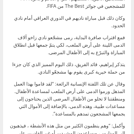
للمشجعين في جوائز The Best من FIFA.
وكان ذلك قبل مباراة ناديهم في الدوري العراقي أمام نادي
الحدود.
فمع اقتراب صافرة البداية، رمى مشجّعو نادي زاخو آلاف
الدمى اللينة على أرض الملعب، لكي يتمّ جمعها قبل انطلاق
المباراة والتبرّع به إلى الأطفال المرضى.
يتذكر إبراهيم، قائد الفريق، ذلك اليوم المميز الذي كان جزءا
من حملة خيرية كبرى يقوم بها مشجعّو النادي.
وقال عن تلك اللفتة الإنسانية الرائعة: “لقد قاموا بهذا العمل
المذهل ورموا الدمى على أرض الملعب لمساعدة الأطفال.
ومنطقتنا لا تخلو من الأطفال المرضى الذين يحتاجون إلى
مساعدات طبية، وهذه الدمى، بالإضافة إلى الأموال التي
يجمعها المشجعون تمدهم بالمساعدة”.
وأكمل: “وهم ينظمون الكثير من مثل هذه الأنشطة ، فيذهبون
إلى المدارس، ويساعدون المشردين أو غير القادرين على