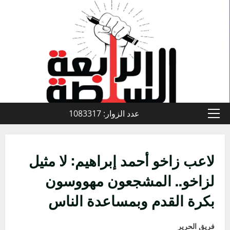
خطي
لى
لمحتوى
عدد الزوار: 1083317
القائمة
الأولية
لاعب زاخو أحمد إبراهيم: لا مثيل
لزاخو.. المشجعون مهووسون
بكرة القدم وبمساعدة الناس
فريق الحرير