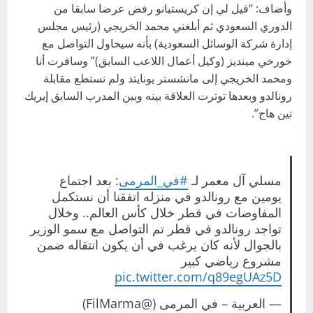
وأضاف: “قيل لي إن كريستيانو رفض عرضا سابقا من
الدوري السعودي ثم أبلغني محمد الخريجي (رئيس مجلس
إدارة شركة الوسائل السعودية) بأنه سيحاول التواصل مع
خورخي مينديز (وكيل أعمال اللاعب السابق)” وسافرت أنا
ومحمد الخريجي إلى مانشستر يونايتد ولم نستطع مقابلة
رونالدو وبعدها توترت العلاقة بينه وبين المدرب السابق إيريك
تين هاج”.
مسلي آل معمر لـ
#في_المرمى
: بعد اجتماع
يومين مع رونالدو في منزله اتفقنا أن نستكمل
المفاوضات في قطر خلال كأس العالم.. وخلال
تواجد رونالدو في قطر تم التواصل مع سمو الوزير
بالجوال لأنه كان يرغب في أن يكون انتقاله ضمن
مشروع رياضي كبير
pic.twitter.com/q89egUAz5D
— العربية – في المرمى (@FilMarma)