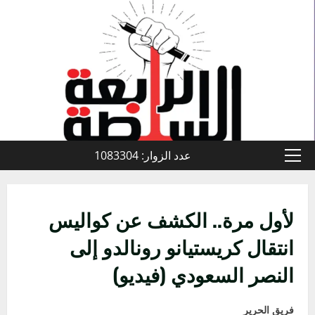
خطي
لى
لمحتوى
عدد الزوار: 1083304
القائمة
الأولية
لأول مرة.. الكشف عن كواليس
انتقال كريستيانو رونالدو إلى
النصر السعودي (فيديو)
فريق الحرير