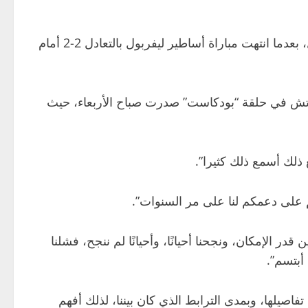
ونسج كلوب خلال فترته في “ميرسيسايد”، علاقة وثيقة مع جماهير النادي حول العالم، وعاد مؤخرًا ليستقبل تحية الأبطال، بعدما انتهت مباراة أساطير ليفربول بالتعادل 2-2 أمام
” ، إلى مهاجم ليفربول السابق بيتر كراوتش في حلقة “بودكاست” صدرت صباح الأربعاء، حيث
 ذلك أسمع ذلك كثيرا”.
م على دعمكم لنا على مر السنوات”.
در الإمكان، ونجحنا أحيانًا، وأحيانًا لم ننجح، فشلنا
أبتسم”.
صيلها، وبمدى الترابط الذي كان بيننا، لذلك أفهم