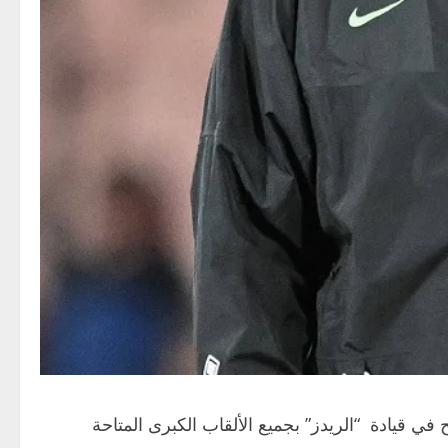
غن كلوب على مهمة تدريب فريق ليفربول لما يقرب من عقد كامل قبل رحيله في مايو 2024، ونجح في قيادة “الريدز” بجميع الألقاب الكبرى المتاحة