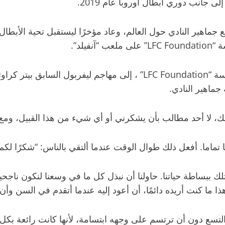
لد”.
وتحدث كلوب، الذي يشغل منصب السفير الفخري لمؤسسة “LFC Foundation
جماهير النادي.
ي ذلك، لا أحد مطالب بأن يشكرني أو أي شيء من هذا القبيل، ومع
تماما. أفعل ذلك طوال الوقت عندما ألتقي بالناس: “شكرًا لك
تلك ببساطة حياتنا. حاولنا أن نبذل كل ما في وسعنا لنكون ناجحين ق
ما كنت أريده دائمًا، أن أعود إليه عندما أتقدم في السن وأن 
سع دون أن ترتسم على وجهه ابتسامة، لأنها كانت رائعة بكل تفا