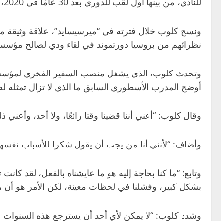
للنادي، من بينها أول لقب للدوري بعد 30 عامًا في 2020، إلى جانب دوري أبطال أوروبا عام 2019.
نظرائهم من بروسيا دورتموند في لقاء ودي لصالح مؤسسة “LFC Foundation” على ملعب “آنفي
أوضح المدرب الأسطوري السابق ما الذي لا تزال تمثله له 
وقال كلوب: “أعني أننا قضينا وقتا رائعًا، ولا أحد، وأعن
وأضاف: “لأنني أنا من يجب أن يقول شكرا للأسباب نفسها 
وتابع: “ما كنا بحاجة إليه هو ما عايشناه بالفعل، لقد كانت 
بشكل كبير، وفشلنا في لحظات معينة، لكن الأمر هو أن هذا 
وشدد كلوب: “لا يمكن لأي أحد أن يسترجع هذه السنوات الت