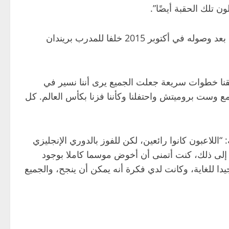
كما يرى المدرب الألماني أنه تمكن من بناء فريقه لأنه حصل على الوقت الكافي لتطوير فريق ليفربول وتحسين تشكيلته بعد وصوله في أكتوبر 2015 خلفا للمدرب بريندان
قنا خطوات سريعة جعلت الجميع يرى أننا نسير في
مع وست بروميتش واحتفلنا وكأننا فزنا بكأس العالم. كل
للاعبون كانوا رائعين، لكن للفوز بالدوري الإنجليزي
ما إلى ذلك، كنت أتمنى أن أخوض موسما كاملا بوجود
يدا للغاية، وكانت لدي فكرة أنه يمكن أن ينجح، والجميع