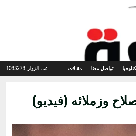
نلوجيا
تواصل معنا
مقالات
عدد الزوار: 1083278
اح وزملائه (فيديو)