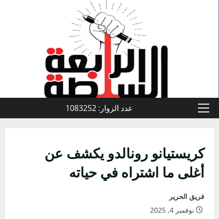
خطي
لى
لمحتوى
عدد الزوار: 1083252
القائمة
الأولية
كريستيانو رونالدو يكشف عن
أغلى ما اشتراه في حياته
فريق الحرير
نوفمبر 4, 2025