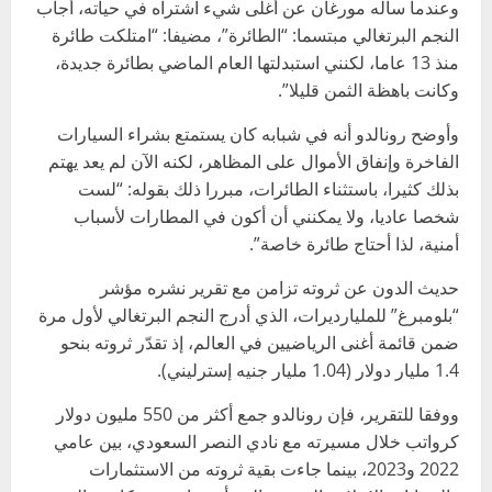
وعندما سأله مورغان عن أغلى شيء اشتراه في حياته، أجاب
النجم البرتغالي مبتسما: “الطائرة”، مضيفا: “امتلكت طائرة
منذ 13 عاما، لكنني استبدلتها العام الماضي بطائرة جديدة،
وكانت باهظة الثمن قليلا”.
وأوضح رونالدو أنه في شبابه كان يستمتع بشراء السيارات
الفاخرة وإنفاق الأموال على المظاهر، لكنه الآن لم يعد يهتم
بذلك كثيرا، باستثناء الطائرات، مبررا ذلك بقوله: “لست
شخصا عاديا، ولا يمكنني أن أكون في المطارات لأسباب
أمنية، لذا أحتاج طائرة خاصة”.
حديث الدون عن ثروته تزامن مع تقرير نشره مؤشر
“بلومبرغ” للمليارديرات، الذي أدرج النجم البرتغالي لأول مرة
ضمن قائمة أغنى الرياضيين في العالم، إذ تقدّر ثروته بنحو
1.4 مليار دولار (1.04 مليار جنيه إسترليني).
ووفقا للتقرير، فإن رونالدو جمع أكثر من 550 مليون دولار
كرواتب خلال مسيرته مع نادي النصر السعودي، بين عامي
2022 و2023، بينما جاءت بقية ثروته من الاستثمارات