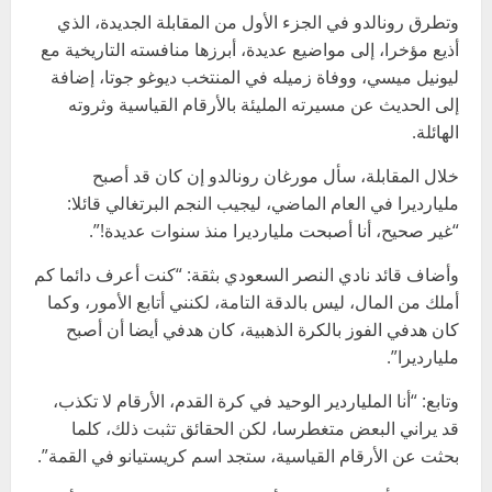
وتطرق رونالدو في الجزء الأول من المقابلة الجديدة، الذي
أذيع مؤخرا، إلى مواضيع عديدة، أبرزها منافسته التاريخية مع
ليونيل ميسي، ووفاة زميله في المنتخب ديوغو جوتا، إضافة
إلى الحديث عن مسيرته المليئة بالأرقام القياسية وثروته
الهائلة.
خلال المقابلة، سأل مورغان رونالدو إن كان قد أصبح
مليارديرا في العام الماضي، ليجيب النجم البرتغالي قائلا:
“غير صحيح، أنا أصبحت مليارديرا منذ سنوات عديدة!”.
وأضاف قائد نادي النصر السعودي بثقة: “كنت أعرف دائما كم
أملك من المال، ليس بالدقة التامة، لكنني أتابع الأمور، وكما
كان هدفي الفوز بالكرة الذهبية، كان هدفي أيضا أن أصبح
مليارديرا”.
وتابع: “أنا الملياردير الوحيد في كرة القدم، الأرقام لا تكذب،
قد يراني البعض متغطرسا، لكن الحقائق تثبت ذلك، كلما
بحثت عن الأرقام القياسية، ستجد اسم كريستيانو في القمة”.