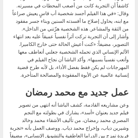
كاشفاً أن التجربة كانت من أصعب المحطات في مسيرته.
وقال: «في هذا الفيلم أجسد شخصية أب قاسٍ يعيش صراعاً
مع ابنه، يحاول إصلاح ما أفسدته السنين وبناء جسر مفقود
من الثقة والمشاعر. هذه الشخصية هزّتني من الداخل».
وأشار إلى أن التجربة تركت أثراً نفسياً عميقاً عليه بعد انتهاء
التصوير، مضيفاً: «كنت أعيش الحالة حتى خارج الكاميرا.
الألم الإنساني الذي تحمله الشخصية جعلني أتعاطف معها
وأتعب نفسياً بسببها». وأكد الباشا أن نجاح الفيلم في
المهرجانات لم يكن فقط بفضل الأداء، بل لأنه طرح قضية
إنسانية عالمية عن الأبوة المفقودة والمصالحة المتأخرة.
عمل جديد مع محمد رمضان
وعن مشاريعه القادمة، كشف الباشا أنه انتهى من تصوير
فيلم جديد بعنوان «أسد»، يشارك في بطولته مع النجم
المصري محمد رمضان، من تأليف الأشقاء محمد وخالد
وشيرين دياب، وإخراج محمد دياب. ووصف العمل بأنه «تجربة
فريدة تمزج بين الدراما العاطفية والتشويق الإنساني»، مضيفاً