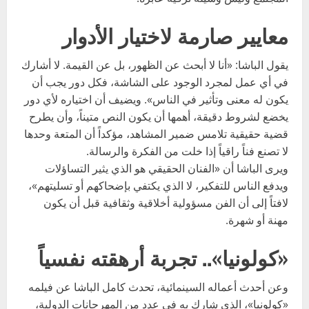
معايير صارمة لاختيار الأدوار
يقول الباشا: «أنا لا أبحث عن الظهور، بل عن القيمة. لا أشارك
في أي عمل لمجرد الوجود على الشاشة، فكل دور يجب أن
يكون له معنى وتأثير في الناس». ويضيف أن اختياره لأي دور
يخضع لشروط دقيقة، أهمها أن يكون النص متيناً، وأن يطرح
قضية حقيقية تلامس ضمير المشاهد، مؤكداً أن المتعة وحدها
لا تصنع فناً راقياً إذا خلت من الفكرة والرسالة.
ويرى الباشا أن «الفنان الحقيقي هو الذي يثير التساؤلات
ويدفع الناس للتفكير، لا الذي يكتفي بإضحاكهم أو تسليتهم»،
لافتاً إلى أن الفن مسؤولية أخلاقية وثقافية قبل أن يكون
مهنة أو شهرة.
«كولونيا».. تجربة أرهقته نفسياً
وعن أحدث أعماله السينمائية، تحدث كامل الباشا عن فيلمه
«كولونيا»، الذي شارك به في عدد من المهرجانات الدولية،