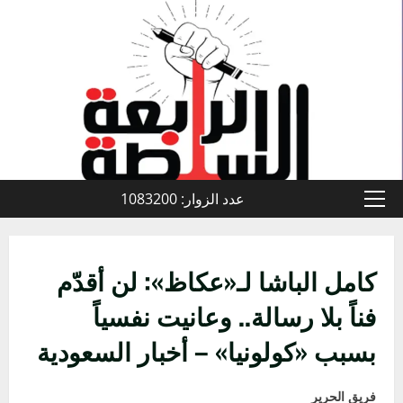
خطي
لى
لمحتوى
عدد الزوار: 1083200
القائمة
الأولية
كامل الباشا لـ«عكاظ»: لن أقدّم
فناً بلا رسالة.. وعانيت نفسياً
بسبب «كولونيا» – أخبار السعودية
فريق الحرير