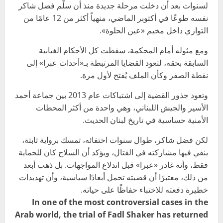
لسنوات بعد أن دخلت مرحلة جديدة منذ أن سلّم فضل شاكر
نفسه طوعًا في أكتوبر الماضي، منهياً أكثر من 12 عامًا من
التواري داخل مخيم «عين الحلوة».
ومع مثوله أمام المحكمة، سقطت كل الأحكام الغيابية
السابقة بحقه، لتعود القضايا المرتبطة بـ«أحداث عبرا» إلى
نقطة الصفر وكأن الملف يُفتح لأول مرة.
وتعود جذور القضية إلى اشتباكات عام 2013 بين جماعة أحمد
الأسير والجيش اللبناني، وهي واحدة من أكثر المحطات
الأمنية حساسية في تاريخ لبنان الحديث.
لكن فضل شاكر، طوال سنوات اختفائه، تمسك برواية ثابتة،
ينفي فيها مشاركته في القتال، ويؤكد أن السلاح كان للحماية
فقط، وأنه غادر «عبرا» قبل اندلاع المواجهات. بل ذهب أبعد
من ذلك، معتبرًا أن قضيته تحمل أبعادًا سياسية، وأن تهديدات
خطيرة دفعته للاختباء حفاظًا على حياته.
In one of the most controversial cases in the
Arab world, the trial of Fadl Shaker has returned