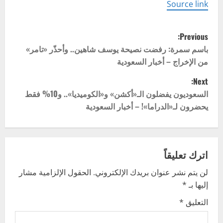
Source link
P
Previous:
o
باسم سمرة: رفضت نصيحة يوسف شاهين.. وأحذّر «تامر»
من الإخراج – أخبار السعودية
s
Next:
t
السعوديون يفضلون الـ«أكشن» و«الكوميديا».. و10% فقط
يحضرون لـ«الدراما»! – أخبار السعودية
n
a
v
اترك تعليقاً
لن يتم نشر عنوان بريدك الإلكتروني.
الحقول الإلزامية مشار
i
إليها بـ
*
g
التعليق
*
a