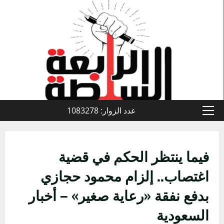
خطي
لى
لمحتوى
عدد الزوار: 1083278
القائمة
الأولية
فيما ينتظر الحكم في قضية
اغتصاب.. إلزام محمود حجازي
بدفع نفقة «رعاية صغير» – أخبار
السعودية