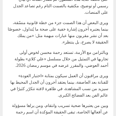
رسمي أو توضيح، مكتفية بالصمت التام رغم تصاعد الجدل
على المنصات.
ويرى البعض أن هذا الصمت جزء من خطة قانونية منسّقة،
بينما يعتبره آخرون إشارة خفية على صحة ما يُتداول، خصوصًا
بعد أن نشر مقربون منها عبارات مبهمة مثل: «من يملك
الحقيقة لا يصرخ، بل ينتظر».
وبالتزامن مع الأزمة، تستعد رحمة محسن لخوض أولى
تجاربها في التمثيل من خلال مسلسل «علي كلاي» بطولة
أحمد العوضي، والمقرر عرضه في موسم رمضان 2026.
ويرى مراقبون أن العمل سيكون بمثابة «اختبار العودة»
للفنانة بعد العاصفة، بينما يعتقد آخرون أن الجدل المحيط بها
سيزيد من نسب المشاهدة، في ظاهرة لافتة تتكرّر كثيرًا في
عالم الفن بعد الفضائح الكبرى.
وبين من يعتبرها ضحية تسريب وانتقام، ومن يراها مسؤولة
عن أفعالها الخاصة، تبقى الحقيقة المؤكدة أن اسم رحمة