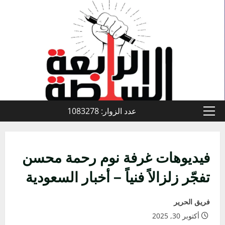
خطي
لى
لمحتوى
عدد الزوار: 1083278
القائمة
الأولية
فيديوهات غرفة نوم رحمة محسن
تفجّر زلزالاً فنياً – أخبار السعودية
فريق الحرير
أكتوبر 30, 2025