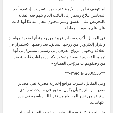
لم تتوقف تطورات الأزمة عند حدود التسريب، إذ تقدم أحد
المحامين ببلاغ رسمي إلى النائب العام يتهم فيه الفنانة
بالتحريض على الفسق ونشر محتوى مخل، مدعيًا أنها كانت
على علم بتصوير المقاطع.
في المقابل، أكدت مصادر قريبة من رحمة أنها ضحية مؤامرة
وابتزاز إلكتروني من زوجها السابق، بعد رفضها الاستمرار في
العلاقة وتحويل الزواج العرفي إلى رسمي، مشيرةً إلى أنها
تمر بحالة نفسية صعبة وتستعد لاتخاذ إجراءات قانونية ضد
من وصفوهم بـ«مروّجي الفضائح».
**media«2606536»**
وفي المقابل، نشرت مواقع إخبارية مصرية نفي مصادر
مقربة من الزوج بأن يكون له دور في ما يحدث، وأبدى
استياءه من نشر المقاطع مستغربا الزج باسمه في هذه
الاتهامات.
حتى لحظة كتابة هذه السطور، لم تصدر الفنانة أي بيان