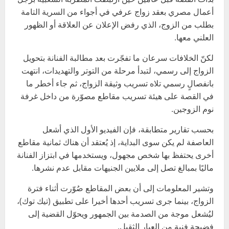
أعمال مصري بعقد زواج عرفي في أجواء من السرية التامة
بطلب من الزوج، الذي رفض الإعلان عن العلاقة أو الظهور
العلني معها.
لكنّ الخلافات سرعان ما تفجّرت بعد مطالبة الفنانة بتحويل
الزواج إلى رسمي، لتبدأ مرحلة من التوتر والتهديدات، انتهت
بانفصالٍ رسمي تلاه تسريب وثيقة الزواج، ثم جاء أخطر ما
في القصة على هيئة تسريب مقاطع مصوّرة من داخل غرفة
نوم الزوجين.
بحسب تقارير متطابقة، فإن الفيديو الأول الذي أشعل
العاصفة لم يكن سوى البداية، إذ يُعتقد أن هناك ثمانية مقاطع
أخرى يحتفظ بها شخص مجهول، ويستخدمها في ابتزاز الفنانة
ماليًا بمبالغ تصل إلى ملايين الجنيهات مقابل عدم نشرها.
وتشير المعلومات إلى أن بعض المقاطع صُوّرت أثناء فترة
الزواج، بينما جرى تسريب أحدها أخيرا على تطبيق (تيك توك)،
ليُشعل موجة من الصدمة بين الجمهور ويحوّل القضية إلى
فضيحة فنية من العيار الثقيل.