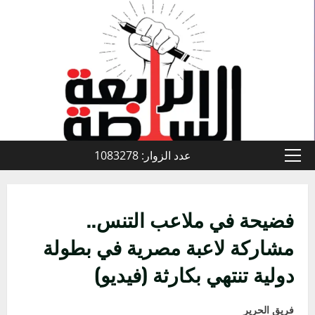
خطي
لى
لمحتوى
عدد الزوار: 1083278
القائمة
الأولية
فضيحة في ملاعب التنس..
مشاركة لاعبة مصرية في بطولة
دولية تنتهي بكارثة (فيديو)
فريق الحرير