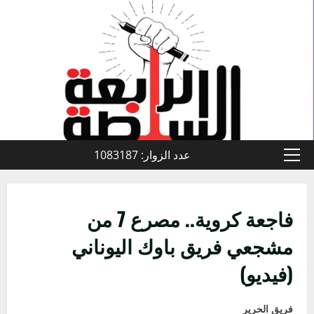
خطي
لى
لمحتوى
عدد الزوار: 1083187
القائمة
الأولية
فاجعة كروية.. مصرع 7 من
مشجعي فريق باوك اليوناني
(فيديو)
فريق الحرير