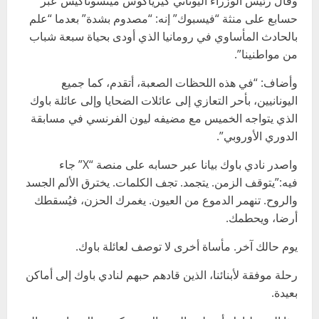
وقال رئيس الوزراء اليوناني كيرياكوس ميتسوتاكيس عبر
حسابع على منثة “فيسبوك” إنه: “مصدوم بشدة” بعدما “علم
بالحادث المأساوي في رومانيا الذي أودى بحياة سبعة شباب
من مواطنينا”.
وأضاف: “في هذه اللحظات الصعبة، أتقدم، كما جميع
اليونانيين، بأحر التعازي إلى عائلات الضحايا وإلى عائلة باوك
الذي يتواجه الخميس مع مضيفه ليون الفرنسي في مسابقة
الدوري الأوروبي”.
واصدر نادي باوك بيانا عبر حسابه على منصة “X” جاء
فيه:”يتوقف الزمن. يتجمد. تجف الكلمات. يخترق الألم الجسد
والروح. تنهمر الدموع من العيون. يغمرك الحزن، فيُسقطك
أرضا، ويحطمك.
يوم حالك آخر. مأساة أخرى لا توصف لعائلة باوك.
رحلة موفقة لأبنائنا، الذين قادهم حبهم لنادي باوك إلى أماكن
بعيدة.