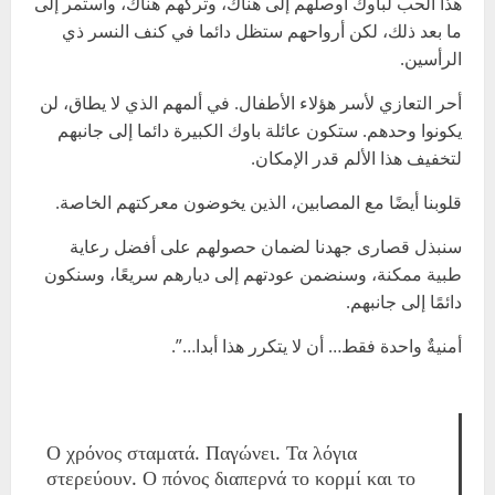
هذا الحب لباوك أوصلهم إلى هناك، وتركهم هناك، واستمر إلى
ما بعد ذلك، لكن أرواحهم ستظل دائما في كنف النسر ذي
الرأسين.
أحر التعازي لأسر هؤلاء الأطفال. في ألمهم الذي لا يطاق، لن
يكونوا وحدهم. ستكون عائلة باوك الكبيرة دائما إلى جانبهم
لتخفيف هذا الألم قدر الإمكان.
قلوبنا أيضًا مع المصابين، الذين يخوضون معركتهم الخاصة.
سنبذل قصارى جهدنا لضمان حصولهم على أفضل رعاية
طبية ممكنة، وسنضمن عودتهم إلى ديارهم سريعًا، وسنكون
دائمًا إلى جانبهم.
أمنيةٌ واحدة فقط… أن لا يتكرر هذا أبدا…”.
Ο χρόνος σταματά. Παγώνει. Τα λόγια
στερεύουν. Ο πόνος διαπερνά το κορμί και το