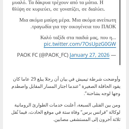
μυαλό. Τα δάκρυα τρέχουν από τα μάτια. Η
θλίψη σε κυριεύει, σε γονατίζει, σε διαλύει.
Μια ακόμα μαύρη μέρα. Μια ακόμα ανείπωτη
τραγωδία για την οικογένεια του ΠΑΟΚ.
Καλό ταξίδι στα παιδιά μας, που η…
pic.twitter.com/7OsUpzG0GW
January 27, 2026
— PAOK FC (@PAOK_FC)
وأوضحت شرطة تيميش في بيان أن رجلا يبلغ 29 عاما كان
يقود الحافلة الصغيرة “عندما اجتاز المسار المقابل واصطدم
وجها لوجه بشاحنة”.
ومن بين القتلى السبعة، أعلنت خدمات الطوارئ الرومانية
لوكالة “فرانس برس” وفاة ستة في موقع الحادث، فيما نُقل
ثلاثة آخرون إلى المستشفى مصابين.