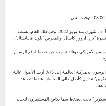
وبهذا تكون العملة قد خسرت أكثر من 19% من قيمتها خلال فبراير الماضي، وعملة “البيتكوين” في طريقها لتسجيل أسوأ أداء شهري منذ يونيو 2022، وفي ذلك العام، تسبب
رة “ثري آرووز كابيتال” والمقرض “بلوك فاينانشال”.
 الرئيس الأمريكي دونالد ترامب عن خطط لرفع الرسوم
وقالت المحللة المتخصصة في العملات المشفرة لدى “بي تي سي ماركتس” راشيل لوكاس: “قرار الرئيس ترامب برفع الرسوم الجمركية العالمية إلى 15% أربك الأصول عالية
يتكوين” تتداول كأصل عالي المخاطر. عندما تتصاعد
بعد”.
البيتكوين” تحت الضغط بينما يكافح المستثمرون لتحديد