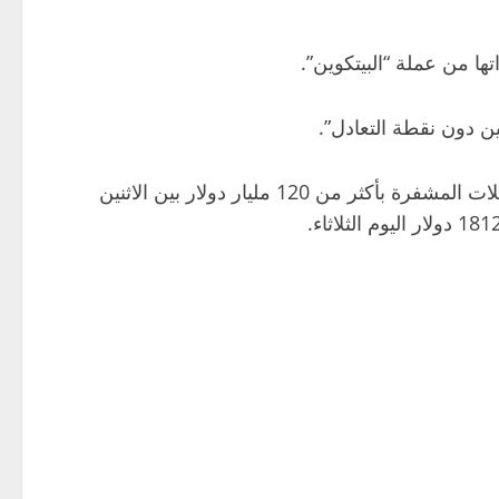
ا من عملة “البيتكوين”.
ويتعرض سوق العملات المشفرة ككل لضغوط، ووفقا لموقع “كوين جيكو”، تراجعت القيمة السوقية الإجمالية لجميع العملات المشفرة بأكثر من 120 مليار دولار بين الاثنين