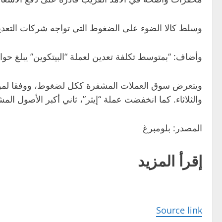
وسلط كالا الضوء على الضغوط التي تواجه شركات التعدين، 
وأضاف: “بمتوسط تكلفة تعدين لعملة “البيتكوين” يبلغ حوالي 80,000 دولار شاملة جميع النفقات، يعمل العديد من المعدنين دون نقطة ال
والثلاثاء. كما انخفضت عملة “إيثر”، ثاني أكبر الأصول المشفرة من حيث القيمة الس
المصدر: بلومبرغ
إقرأ المزيد
Source link