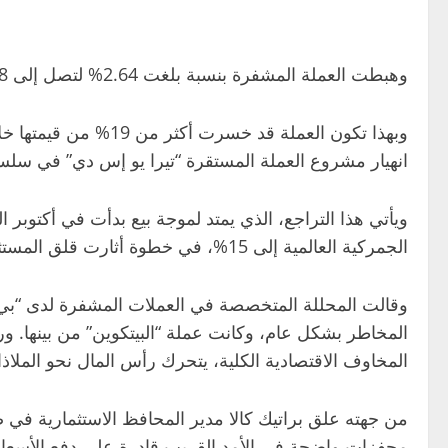
وهبطت العملة المشفرة بنسبة بلغت 2.64% لتصل إلى 62,858 دولارا، قبل أن تستقر عند 63,000 دولار، بحلول الساعة 08:00 بتوقيت لندن.
انهيار مشروع العملة المستقرة “تيرا يو إس دي” في سلسل
ويأتي هذا التراجع، الذي يمتد لموجة بيع بدأت في أكتوب
الجمركية العالمية إلى 15%، في خطوة أثارت قلق المستثمرين وألقت بظلالها على الأسهم والأصول عالية المخاطر الأخرى.
المخاطر بشكل عام، وكانت عملة “البيتكوين” من بينها. ور
المخاوف الاقتصادية الكلية، يتحرك رأس المال نحو الملاذات
من جهته علق براتيك كالا مدير المحافظ الاستثمارية في صن
محفزات واضحة في الأمد القريب قادرة على دفع الأسعار ل