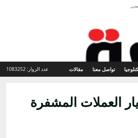
نلوجيا
تواصل معنا
مقالات
عدد الزوار: 1083252
يار العملات المشفرة