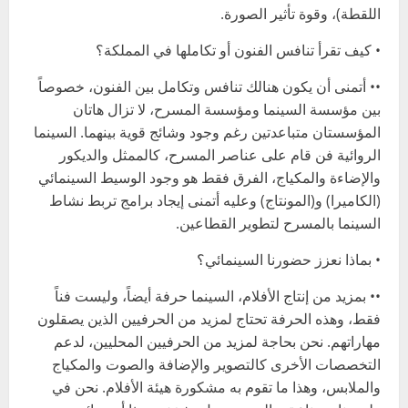
اللقطة)، وقوة تأثير الصورة.
• كيف تقرأ تنافس الفنون أو تكاملها في المملكة؟
•• أتمنى أن يكون هنالك تنافس وتكامل بين الفنون، خصوصاً
بين مؤسسة السينما ومؤسسة المسرح، لا تزال هاتان
المؤسستان متباعدتين رغم وجود وشائج قوية بينهما. السينما
الروائية فن قام على عناصر المسرح، كالممثل والديكور
والإضاءة والمكياج، الفرق فقط هو وجود الوسيط السينمائي
(الكاميرا) و(المونتاج) وعليه أتمنى إيجاد برامج تربط نشاط
السينما بالمسرح لتطوير القطاعين.
• بماذا نعزز حضورنا السينمائي؟
•• بمزيد من إنتاج الأفلام، السينما حرفة أيضاً، وليست فناً
فقط، وهذه الحرفة تحتاج لمزيد من الحرفيين الذين يصقلون
مهاراتهم. نحن بحاجة لمزيد من الحرفيين المحليين، لدعم
التخصصات الأخرى كالتصوير والإضافة والصوت والمكياج
والملابس، وهذا ما تقوم به مشكورة هيئة الأفلام. نحن في