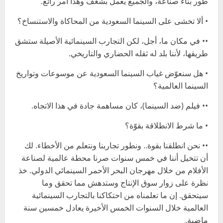
طور بناء صناعة، والجميع يعمل بشغف وهذا أمر رائع.
• ألا تخشى على السينما السعودية من المحاكاة والاستنساخ؟
•• في مكان ما، أجل، لكن التجارب السينمائية الأصيلة ستشق
طريقها، لأننا بلد له ثقله الحضاري والتاريخي.
• هل سنعوّض غياب السينما السعودية عن موسوعات وتواريخ
السينما العالمية؟
•• فيلم (ضد السينما)، كان مساهمة جادة في هذا الاتجاه.
• ما شرط الانطلاقة بقوّة؟
•• نحن انطلقنا بقوة.. ونطور تجاربنا ونتعلم من الأخطاء. لك
أن تتخيل أننا في خمس سنوات صرنا محطة عالمية لصناعة
الأفلام من خلال مهرجان البحر الأحمر السينمائي الدولي. خذ
نظرة على زوار سوق الإنتاج وستدهش مما تحقق وما
سيتحقق. إن ما تعلمناه من احتكاكنا بالتجارب السينمائية
العالمية خلال السنوات الخمس الأخيرة يعادل خمسين سنة
ماضية.