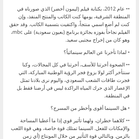
•• عام 2012، بكتابة فيلم (ليمون أخضر) الذي صورناه في
المنطقة الشرقية، يومها كنت الكاتب والمنتج المنفذ، وإن
كنت لم أضع اسمي منتجاً، واكتفيت بتسمية الكاتب. وقد حقق
الفيلم نجاحاً بفوزه بجائزة برنامج (بعيون سعودية) على mbc،
وهو كان من إخراج مجتبى سعيد.
• لماذا تأخرنا عن العالم سينمائياً؟
•• الصحوة أخرتنا للأسف، أخرتنا في كل المجالات، وكنا
سنتأخر أكثر لولا بزوغ فجر الرؤية الوطنية المباركة، التي
فجرت طاقات الشعب السعودي، واليوم نرى بلادنا تمثل
الإعصار الذي حرك المياه الراكدة ليس في أرضنا فقط بل
في المنطقة.
• هل السينما أقوى وأخطر من المسرح؟
•• كلاهما خطران، ولهما تأثير قوي إذا ما أعطيا المساحة
والإمكانات للفعل. السينما تمتلك قوة خاصة، وهي قوة اللعب
بالزمن. وبالتالي قوة التأثير من خلال المونتاج (أي زمن