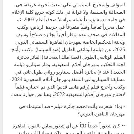
للمؤلف والمخرج السينمائي علي سعيد، تجربة عريقة، في
الصحافة والسينما، ولا غرابة في ذلك كونه خريج كلية الإعلام
في جامعة دمشق، بدأ عمله مراسلاً صحفياً عام 2003، ثم
عمل محرراً ثقافياً وفنياً متفرغاً في جريدة الرياض، وكتب
المقالات في صحف عدة، وفاز أخيراً بجائزة صلاح أبوسيف
ولجنة التحكيم الخاصة بمهرجان القاهرة السينمائي الدولي
2025، عن فيلمه الوثائقي الطويل (ضد السينما)، وكتب وأنتج
الفيلم الوثائقي الطويل (قصة ملك الصحافة) الفائز بجائزة
لجنة التحكيم بمهرجان أفلام السعودية، وفاز سيناريو فيلمه
الجديد (اعتداء) بجائزة أفضل سيناريو روائي طويل ثاني في
مسابقة السيناريو غير المنفذ بمهرجان أفلام السعودية 2024،
وكتب وأخرج فيلم (رقم هاتف قديم) الذي تم اختياره فيلماً
لافتتاح مهرجان أفلام السعودية 2022، وهنا نص حوارنا معه..
• بماذا شعرت وأنت تحصد جائزة فيلم «ضد السينما» في
مهرجان القاهرة الدولي؟
•• كان شعوراً جديداً كليّاً عن أي شعور سابق بالفوز، القاهرة
ومصر بالنسبة لنا نحن العرب هي ذاكرة حياتنا السنيمائية،