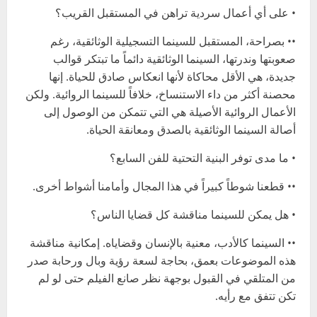
• على أي أعمال سردية تراهن في المستقبل القريب؟
•• بصراحة، المستقبل للسينما التسجيلية الوثائقية، رغم
صعوبتها وندرتها، السينما الوثائقية دائماً ما تبتكر قوالب
جديدة، هي الأقل محاكاة لأنها انعكاس صادق للحياة. إنها
محصنة أكثر من داء الاستنساخ، خلافاً للسينما الروائية. ولكن
الأعمال الروائية الأصيلة هي التي تتمكن من الوصول إلى
أصالة السينما الوثائقية بالصدق ومعانقة الحياة.
• ما مدى توفر البنية التحتية للفن السابع؟
•• قطعنا شوطاً كبيراً في هذا المجال وأمامنا أشواط أخرى.
• هل يمكن للسينما مناقشة كل قضايا الناس؟
•• السينما كالأدب، معنية بالإنسان وقضاياه. إمكانية مناقشة
هذه الموضوعات بعمق، بحاجة لسعة رؤية وبال ورحابة صدر
من المتلقي في القبول بوجهة نظر صانع الفيلم حتى لو لم
تكن تتفق مع رأيه.