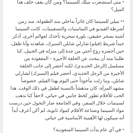
• متى استشعرت ميلك للسينما؟ ومن كان يقف خلف هذا
الميل؟
•• ميلي للسينما كان غائراً بداخلي منذ الطفولة، منذ زمن
أشرطة الفيديو في الثمانينيات والتسعينيات، كانت السينما
أشبه بسحر حقيقي، بلورة سحرية تأخذك لعوالم أخرى. أذكر
جيداً شريط (فيلم) شارلي شابلن السيرك، شاهدته وأنا طفل،
حين أحضره زوج أختي من جدة إلى منزله في الجبيل، كنا
طلبنا منه أن يبحث عن الحلقة الأخيرة – المفقودة من
مسلسل (الرجل الحديدي)، لكنه أحضر إلى جانب الحلقة
الأخيرة من الرجل الحديدي، أحضر فيلم (السيرك) لشارلي
شابلن، وما زلت مأخوذاً حتى اليوم بهذا الفيلم، خصوصاً
مشهد المرآة، كان مدهشاً بالنسبة لطفل في ذلك الوقت. هذا
الحب للأفلام تطور كخط جانبي في حياتي، لاحقاً كنا نذهب
لسينمات خلال السفر، وفي الجامعة صار التحول حين درست
مواد السينما وصناعة الأفلام كمواد ثانوية، لم أكن أعرف أبداً
أنه سيكون لها الأهمية الأساسية في حياتي.
• في أي عام بدأت السينما السعودية؟