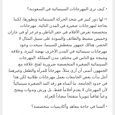
• كيف ترى المهرجانات السينمائية في السعودية؟
•• لها دور كبير في شحذ الحركة السينمائية وتطورها، لكننا
بحاجة لمهرجانات صغيرة في المدن النائية، مهرجانات
متخصصة تعرض الأفلام في حفر الباطن وعرعر أو في جازان
وخميس مشيط والطائف والسودة على سبيل المثال لا
الحصر، هنالك جمهور متعطش للسينما، سيحدث وجود
مهرجانات سينمائية في المدن الأخرى، نهضة كبيرة، وعلاقة
وشيجة مع الناس في مختلف مدن المملكة. المهرجات
السينمائية الصغيرة المتخصصة ضرورية لفتح علاقة مع
الجمهور، أتمنى أن أرى مثلاً، مهرجاناً للمرآة والطفل وغيرهما.
أجل بدأت بعض الجامعات بعمل مهرجانات طلابية لكن هذا
في حدود الجامعة، ما أتمناه هو رفد المد الصغيرة سينمائياً؛
لأن المهرجان لا يقدم أفلاماً فقط، بل ورش وندوات ويفتح
وعياً ثقافياً تنويرياً منفتحاً مضاداً للعزلة.
• ألسنا في حاجة معاهد وأكاديميات متخصصة؟