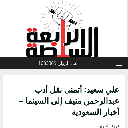
خطي
لى
لمحتوى
عدد الزوار: 1083369
القائمة
الأولية
علي سعيد: أتمنى نقل أدب
عبدالرحمن منيف إلى السينما –
أخبار السعودية
فريق الحرير