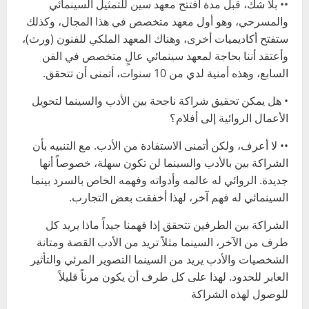
•• بلا شك، قبل مدة افتتح معهد سين للتمثيل السينمائي
والمسرحي، وهو أول معهد متخصص في هذا المجال، وكذلك
ستفتح أكاديميات أخرى، وهناك المعهد الملكي للفنون (ورث)،
وأعتقد أننا بحاجة لمعهد سينمائي عالٍ متخصص في الفن
السابع، وهذه أمنية لدي من 10 سنوات، أتمنى أن تتحقق.
• هل يمكن تحقيق شراكة ناجحة بين الأدب والسينما لتحويل
الأعمال الروائية إلى أفلام؟
•• لا أعرف، ولكن أتمنى الاستفادة من الأدب. مع التنبيه بأن
الشراكة بين بالأدب والسينما لن تكون سهلة، خصوصاً أنها
جديدة. الروائي له عالمه وأدواته وفهمه الخاص بالسرد بينما
السينمائي له فهم آخر، لهذا أخفقت بعض التجارب.
الشراكة بين الطرفين تتحقق إذا فهمنا جيداً ماذا يريد كل
طرف من الآخر، السينما مثلاً تريد من الأدب القصة ومتانة
الشخصيات والأدب يريد من السينما التصوير المرئي والتأثير
العابر للحدود. لهذا على كل طرف أن يكون مرناً قليلاً
للوصول لهذه الشراكة