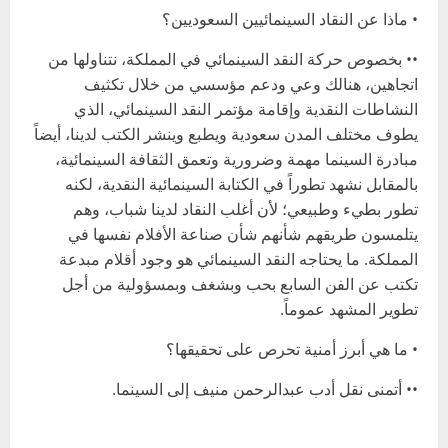
• ماذا عن النقاد السينمائيين السعوديين؟
•• بخصوص حركة النقد السينمائي في المملكة، نتناولها من
اتجاهين، هنالك وعي ودعم مؤسسي من خلال تكثيف
النشاطات النقدية وإقامة مؤتمر النقد السينمائي، الذي
يطوف مختلف المدن سعودية ويطبع وينشر الكتب لدينا، أيضاً
مبادرة السينما مهمة وضرورية وتعمق الثقافة السينمائية،
بالمقابل نشهد تطوراً في الكتابة السينمائية النقدية، لكنه
تطور بطيء وطبيعي؛ لأن أغلب النقاد لدينا شباب، وهم
يتلمسون طريقهم شأنهم شأن صناعة الأفلام نفسها في
المملكة. ما يحتاجه النقد السينمائي هو وجود أقلام مبدعة
تكتب عن الفن السابع بحب وبشغف وبمسؤولية من أجل
تطوير المشهد عموماً.
• ما هي أبرز أمنية تحرص على تحقيقها؟
•• أتمنى نقل أدب عبدالرحمن منيف إلى السينما.