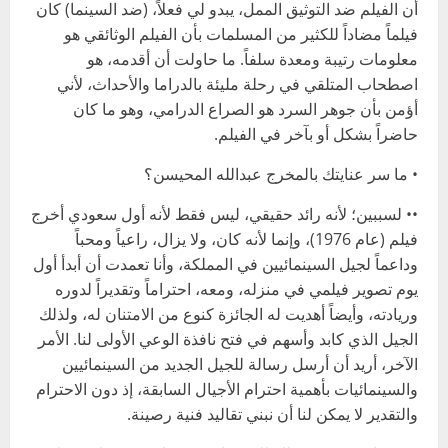
أن الفيلم ضد التوثيق الممل، يبدو لي فعلاً، (ضد السينما) كان
فيلماً مضاداً للكثير من المسلمات بأن الفيلم الوثائقي هو
معلومات رتيبة ومعدة سلفاً. ما حاولت أن أقدمه، هو
اصطحاب المتلقي في رحلة مليئة بالدراما والأحداث، لأني
أؤمن بأن جوهر السرد هو الصراع الدرامي، وهو ما كان
حاضراً بشكل أو بآخر في الفيلم.
• ما سر عنايتك بالمخرج عبدالله المحيسن؟
•• لسببين؛ لأنه رائد حقيقي، ليس فقط لأنه أول سعودي أخرج
فيلم (عام 1976)، وإنما لأنه كان، ولا يزال، راعياً ومحباً
وداعماً لجيل السينمائيين في المملكة، وأنا تعمدت أن أبدأ أول
يوم تصوير فيلمي في منزله، ومعه، احتراماً وتقديراً لدوره
وريادته، وأيضاً أهديت له الجائزة كنوع من الامتنان له، ولذلك
الجيل الذي كابد وأسهم في فتح نافذة الوعي الأولى لنا. الأمر
الآخر، أريد أن أرسل رسالة للجيل الجديد من السينمائيين
والسينمائيات بأهمية احترام الأجيال السابقة، إذ دون الاحترام
والتقدير لا يمكن لنا أن نبني تقاليد فنية رصينة.