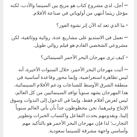
•• أجل، لدي مشروع كتاب هو مزيج بين السينما والأدب، لكنه
مؤجل ريثما أنتهي من أولوياتي في صناعة الأفلام.
• ما الذي تعد له الآن إثر نشوة الفوز؟
•• نعمل في الاستديو على مشاريع عدة، روائية ووثائقية، لكن
مشروعي الشخصي القادم هو فيلم روائي طويل.
• كيف ترى مهرجان البحر الأحمر السينمائي؟
•• ‏أثبت مهرجان البحر الأحمر، خلال السنوات الأخيرة، أنه
ليس تظاهرة استعراضية، وإنما محور وقاعدة أساسية في
منطقة الشرق الأوسط للصناعات ودعم الأفلام السينمائية،
هذا المهرجان يشهد سنوياً توافد السينمائيين من كل العالم،
ليس لعرض أفلام فقط، وإنما في الدخول إلى الندوات وسوق
الإنتاج وغيرهما، نحن محظوظون جداً بأن يأتي العالم سنوياً
إلينا، وبقدومهم يحدث التفاعل واكتساب الخبرات وتطوير
التجارب؛ لذا فإن مهرجان البحر الأحمر هو بالتأكيد مهم
وأساسي واجهة مشرقة للسينما سعودية.