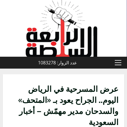
خطي
لى
لمحتوى
عدد الزوار: 1083278
القائمة
الأولية
عرض المسرحية في الرياض
اليوم.. الجراح يعود بـ «المتحف»
والسدحان مدير مهمّش – أخبار
السعودية