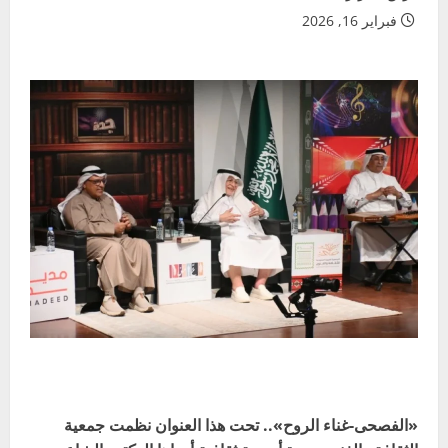
فبراير 16, 2026
«الفصحى-غناء الروح».. تحت هذا العنوان نظمت جمعية