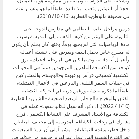
وتشجعه على الدراسة، وتمنعه من ممارسة هواية التمثيل،
بحجة أن التمثيل متعب وبلا فائدة، طبقاً لما هو منشور عنه
في صحيفة «الوطن» القطرية (16/ 10/ 2018).
درس مراحل تعليمه النظامي في مدارس الدوحة حتى
الثانوية، على الرغم من كرهه للذهاب إلى المدرسة بسبب
مادة الرياضيات التي لم يحبها يوماً. وقتها كان يحلم بأن يكون
له مسرح خاص يحمل اسمه ويعرض على خشبته أعماله
وأعمال أصدقائه، وحينما كان في المرحلة الإعدادية برز
كواحد من الكشافة الماهرين الموجودين دوماً في المخيمات
الكشفية كمخيمَي «رأس بوعبود» و«الوجبة»، والمشاركين
في حفلات السمر الليلية، والبارعين في الأعمال التمثيلية،
طبقاً لما ذكره صديقه ورفيق دربه في الحركة الكشفية
الفنان والمخرج فالح فايز السعيد لصحيفة «الشرق» القطرية
(1/10 / 2022)، إذ ذكر، أنه سهل لـ«أبو سعود» عمله في
الكشافة مع الأستاذ المشرف على النشاط الكشفي، فراح
يشارك في رحلات الكشافة المدرسية إلى مختلف المناطق
داخل قطر، ويقدم التمثيليات، مشيراً إلى أن بداية السبعينات
تعد الفترة الخصبة التي عمل عبدالعزيز جاسم من خلالها في