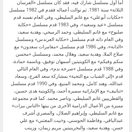
أما أول مسلسل شارك فيه، فقد كان مسلسل «الفرسان
الثلاثة» سنة 1981. ثم توالت أعماله فقدم في 1982 مسلسل
«حكايات أبوعلي» مع غانم السليطي، وفي العام نفسه قدم
مسلسل «عيد وسعيد»، وفي 1983 قدم مسلسل «حكاية
صلبوخ» مع غانم السليطي، وحمد الرميحي، وهدية سعيد،
وفي العام ذاته قدم مسلسل «حكاية العرندس» ومسلسل
«الدانة»، وفي 1986 قدم مسلسل «مغامرات سعدون» مع
صلاح الملا، وهدية سعيد، وهلال محمد، ومسلسل «محسن
منكم وفيكم» مع الكويتيتين أسمهان توفيق، وباسمة حمادة،
وفي 1988 قدم مسلسل «صرخة ندم»، وفي العام التالي
قدم «إلى الشباب مع التحية» بمشاركة سعد الفرج، وسعاد
عبدالله، وهند كامل، ومحمد المنيع، وفي 1990 قدم مسلسل
«تناتيف» مع الإماراتية سميرة أحمد، والكويتية هدى حسين،
والقطرييين غانم السليطي، وناصر محمد. كما قدم مجموعة
مميزة من الأعمال الدرامية الأخرى من بينها «الناس بيزات»
مع غانم السليطي، وإبراهيم الصلال، والمصري أشرف
عبدالباقي، وفاطمة الحوسني، و«بيت المغتني» مع علي
حسن، وهدية سعيد، والبحرينيتين مريم زيمان، وزينب