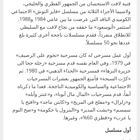
فنية لاقت الاستحسان من الجمهور القطري والخليجي،
ولاسيما الأجزاء الثلاثة من مسلسل «فايز التوش» الاجتماعي
الكوميدي الناقد التي عرضت ما بين عامَي 1984 و1988.
استثمر «أبوسعود» ما حققه من نجاح لافت مع السليطي
للانطلاق منفرداً، فقدم مسلسلات ناجحة أخرى كثيرة بلغ
عددها نحو 50 مسلسلاً.
أول عمل مسرحي له كان مسرحية «نجوم على الرصيف»
في 1979، وفي العام نفسه قدم مسرحية «رحلة جحا الى
جزيرة النزهاء» فمسرحية «الحذاء الذهبي» في 1980. ثم
«كرّت السبحة» فأمتع الجمهور بعشرات المسرحيات
الاجتماعية والسياسية والكوميدية الناجحة. فعدا ما ذكرناه
آنفاً، قدم مسرحيات «المال مال أبونا»، و«عنتر وأبله»
و«زلزال» و«مفلح في المريخ» و«كابتن ماجد» و«افتح يا
سمسم» و«بشت المدير» و«البترول يا حكومة» و«صح النوم
يا عرب» و«قطري 60%»، وغيرها.
أول مسلسل