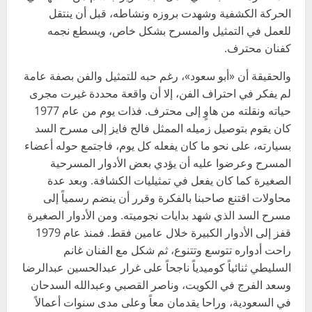
الحركة الكشفية وشهدت بروزه ونشاطه، قبل أن ينتقل
للعمل في التمثيل والمسرح بشكل خاص، ويسطع نجمه
كفنان محترف.
والحقيقة أن «أبو سعود»، رغم حبه للتمثيل والفن بصفة عامة
لم يفكر في احتراف الفن، إلا أن واقعة محددة غيرت مجرى
حياته ونقلته من هاوٍ إلى محترف. فذات يوم من عام 1977
كان يقوم بتوصيل زميله الممثل فالح فايز إلى مسرح السد
بسيارته، على نحو ما كان يفعله كل يوم، فاجتمع حوله أعضاء
المسرح وعرضوا عليه أن يؤدي بعض الأدوار المسرحية
الصغيرة كما كان يفعل في تمثيليات الكشافة. وبعد عدة
محاولات اقتنع صاحبنا بالفكرة وقرر أن ينضم رسمياً إلى
مسرح السد الذي شهد بدايات نجوميته. ومن الأدوار الصغيرة
قفز إلى الأدوار الكبيرة خلال عامين فقط. فمنذ عام 1979
راحت أدواره تتوسع وتتنوع، ثم شكل مع الفنان غانم
السليطي ثنائياً كوميدياً ناجحاً على غرار عبدالحسين عبدالرضا
وسعد الفرج في الكويت، وناصر القصبي وعبدالله السدحان
في السعودية، وراحا يقدمان معاً وعلى مدى سنوات أعمالاً