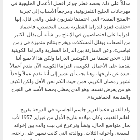
مدللاً على ذلك بحصد قطر جوائز أفضل الأعمال الخليجية في
مهرجانات الخليج التلفزيونية، ومرجعاً الأسباب إلى تجربة
«المنتج المنفذ» التي اعتمدها تلفزيون قطر، والتي قال، إنها
«حققت قفزة للدراما القطرية بسبب التخصص، فاعتماد
الدراما على اختصاصيين في الإنتاج من شأنه أن يذلل الكثير
من الصعاب ويقلل المشكلات ويخرج بنتائج متميزة في زمن
قياسي». وعن المقارنة بين الدراما القطرية والدراما الكويتية
قال: «نحن تعلمنا من الكويتيين الدراما ولكن هذا لا يمنع أننا
تقدمنا على الأعمال الكويتية، الدراما الكويتية الآن تقدم أعمالاً
بعيدة عن تاريخها، وهنا يجب أن نشير إلى أننا نقدم عملاً واحداً
لشهر رمضان الكريم، فمن حيث الكم نحن الأقل ولكن الكيف
هو من يفرض نفسه، وهو الذي يحظى بحصة الأسد في النجاح
والمتابعة الجماهيرية».
ولد الفنان «عبدالعزيز جاسم الجاسم» في الدوحة بفريج
الغانم القديم، وكان ميلاده بتاريخ الأول من فبراير 1957 لأب
بحار متواضع الحال، ونشأ وترعرع في بيت والده بين إخوانه
السبعة، وأخواته الثلاث، ووالدته التي كانت تسهر على راحته،