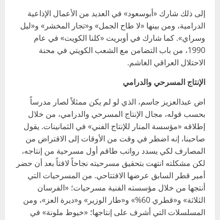
إلى ذلك شارك «أبوسعود» في العديد من الأعمال الإذاعية
الدرامية، ومن بينها «لا طاح الجمل» و«تجار المخشر» و«ليل
وسراي». كما شارك في أوبريت «كلنا الكويت» في عام
1990، من باب التضامن مع الشعب الكويتي في محنة
الاحتلال العراقي الغاشم.
الإنتاج المسرحي والدرامي
اض عبدالعزيز جاسم، الذي لو لم يكن ممثلاً لصار مدرساً
بحسب قوله، مجال الإنتاج المسرحي والدرامي، من خلال
إطلاقه «مؤسسة المنار للإنتاج الفني» في الثمانينات. يقول
صاحبنا، إنه اضطر في وقت من الأوقات إلى الاقتراض من
المصارف لكي يسدد رواتب طاقم أول مسرحية من إنتاجه،
لكن مشكلته انتهت بتحقيق مسرحيته نجاحاً لافتاً بعد أن حضر
أمير قطر السابق عرضها الافتتاحي. من المسرحيات التي
أنتجها من خلال مؤسسته الفنية مسرحيات؛ «الفرسان
الثلاثة» و«قطري 60%» و«طار الوزير» و«ديرة العز»، ومن
المسلسلات التي أشرف على إنتاجها؛ «خيوط ملونة» في