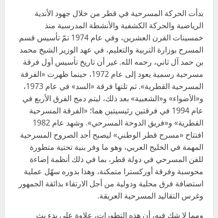
بدأت الحركة المسرحية في قطر من خلال جهود الأندية
الرياضية والحركة الكشفية والأنشطة المدرسية منذ
خمسينات القرن العشرين، وفي عام 1974 تمّ تأسيس قسم
المسرح بوزارة التربية والتعليم، في عهد الوزير الشيخ محمد
بن حمد آل ثاني، رحمه الله. غير أن تاريخ تأسيس أول فرقة
مسرحية رسمية يعود إلى عام 1972، حينما ظهرت «الفرقة
المسرحية القطرية». ثم تلتها فرقة «السد» في عام 1973،
و«الأضواء» و«الشعبية» بعد ذلك، ليتم دمج الفرق الأربع في
عام 1994 في فرقتين رئيسيتين هما؛ «الفرقة المسرحية
القطرية» و«فريق الدوحة المسرحي». وشهد عام 1982
افتتاح «مسرح قطر الوطني» ليصبح أحد الصروح المسرحية
المهمة في الخليج العربي، وهو ما وفر بنية تحتية متطورة
للفن المسرحي في دولة قطر، بما في ذلك أنظمة إضاءة
محوسبة وفرقة أوركسترا متمكنة، وهذا بدوره سهّل عملية
استضافة فرق محلية ودولية من أجل الارتقاء بذائقة الجمهور
وغرس التقاليد المسرحية العريقة.
ومما لا شك فيه، أن هذه التطورات، علاوة على بدء بث