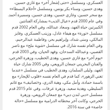
العسكري، ومسلسل «حتى إشعار آخر» مع غازي حسين،
وهدى حسين، وسناء بكر يونس، ومسلسل «أحلام البسطاء»
مع سحر حسين، وغازي حسين، وهدى حسين، وسميرة أحمد.
وفي عام 2000 قدم «عيال الذيب» بمشاركة الفنانتين
الكبيرتين حياة الفهد، وسعاد عبدالله، وفي العام 2002 قدم
مسلسل «نورة» مع هيفاء عادل، وزينب العسكري، وفايز
المالكي، ومنى شداد، وإبراهيم بحر، وفاطمة عبدالرحيم،
وفي العام نفسه شارك في مسلسل «شوية ملح» مع ناصر
القصبي، وعبدالله السدحان، وفهد الحيان، وفي 2003 قدم
«يوم آخر» مع غازي حسين، وهدى الخطيب، وزهرة الخرجي،
والفنان البحريني جمعان الرويعي، وفي 2005 شارك حياة
الفهد، وليلى السلمان، وهدى الخطيب في مسلسل «عندما
تغني الزهور»، كما قدم في العام نفسه «قلوب للإيجار» مع
باسمة حمادة، وأمل مكي، وهبة الدري، و«تصانيف» مع غانم
السليطي، وهدية سعيد، وزهرة عرفات، وفي عام 2015 قدم
مسلسل «دبي لندن دبي» مع جمعان الرويعي، وزهرة
الخرجي، وكانت آخر محطاته الدرامية مع مسلسل «حالة
خاصة» في سنة 2016.