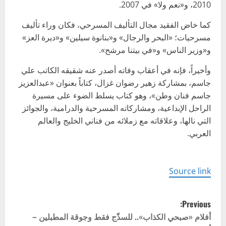
2010، و«نعم ولا» في 2007.
كما خاض الفقيد مجال التأليف المسرحي، فكان وراء تأليف
مسرحيات؛ «البحر والرجال» و«بنانوة سيلين» و«ديرة العز»
و«وزير الناس» و«في بيتنا مرشح».
وأخيراً، فإنه في أعقاب وفاته أصدر عنه شقيقه الكاتب علي
جاسم، بمشاركة زهير رضوان غزال، كتاباً بعنوان «عبدالعزيز
جاسم فنان وطن»، وهو كتاب يسلط الضوء على مسيرة
الراحل الإبداعية، ومشاركاته المسرحية والدرامية، والجوائز
التي نالها، وعلاقاته مع زملائه من فناني الخليج والعالم
العربي.
Source link
P
Previous:
o
أفلام «صبحي الكذاب».. للسذّج فقط وجوقة المطبلين –