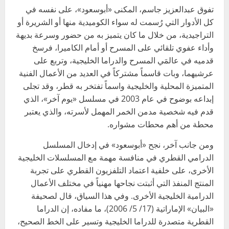
تفوق عبدالعزيز جاسم، المكنى «أبوسعود»، على نفسه في
كل الأدوار التي رُسمت له سواء الكوميدية منها أو الشريرة أو
التراجيدية، من خلال ما كان يتميز به من حضور وسرعة بديهة
وأداء عفوي تلقائي على المسرح أو أمام الكاميرا، فرسخ
قدميه في عالمَي المسرح والدراما الخليجية، وتربع على
عرشيهما، وبات قاسماً مشتركاً في العديد من الأعمال الفنية
المتميزة المحلية والخليجية واسماً تفتخر به قطر، وقد تجلى
إبداعه بوضوح في عام 2003 في مسلسل «يوم آخر»، الذي
قدم فيه شخصية مدمن الخمر المهمل لأسرته، والذي يعتبر
محطة من أهم محطات مشواره.
ومن جانب آخر، نجح «أبوسعود» في إدخال المسلسل
الدرامي القطري في منافسة مهمة مع المسلسلات الخليجية
الأخرى، على خلفية اعتماد التلفزيون القطري على تجربة
المنتج المنفذ التي أثبتت نجاحها مهنياً في مختلف الأعمال
الدرامية الخليجية الأخرى. وفي هذا السياق، قال لصحيفة
«البيان» الإماراتية (17/ 5/ 2006)، ما مفاده، إن الدراما
القطرية متصدرة للدراما الخليجية وتسير على الخط الصحيح،