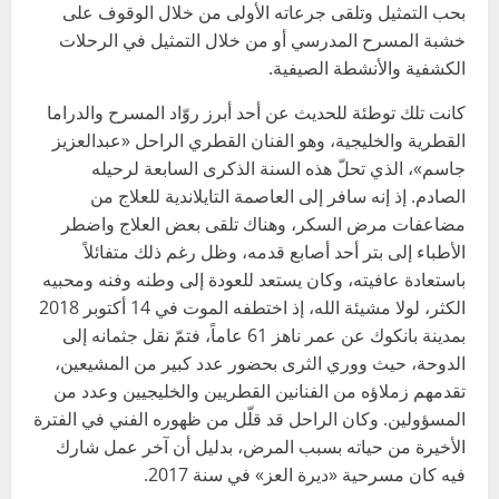
بحب التمثيل وتلقى جرعاته الأولى من خلال الوقوف على
خشبة المسرح المدرسي أو من خلال التمثيل في الرحلات
الكشفية والأنشطة الصيفية.
كانت تلك توطئة للحديث عن أحد أبرز روّاد المسرح والدراما
القطرية والخليجية، وهو الفنان القطري الراحل «عبدالعزيز
جاسم»، الذي تحلّ هذه السنة الذكرى السابعة لرحيله
الصادم. إذ إنه سافر إلى العاصمة التايلاندية للعلاج من
مضاعفات مرض السكر، وهناك تلقى بعض العلاج واضطر
الأطباء إلى بتر أحد أصابع قدمه، وظل رغم ذلك متفائلاً
باستعادة عافيته، وكان يستعد للعودة إلى وطنه وفنه ومحبيه
الكثر، لولا مشيئة الله، إذ اختطفه الموت في 14 أكتوبر 2018
بمدينة بانكوك عن عمر ناهز 61 عاماً، فتمّ نقل جثمانه إلى
الدوحة، حيث ووري الثرى بحضور عدد كبير من المشيعين،
تقدمهم زملاؤه من الفنانين القطريين والخليجيين وعدد من
المسؤولين. وكان الراحل قد قلّل من ظهوره الفني في الفترة
الأخيرة من حياته بسبب المرض، بدليل أن آخر عمل شارك
فيه كان مسرحية «ديرة العز» في سنة 2017.