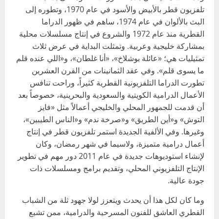
تلفزيون قطر بالأبيض والأسود في عام 1970، وتطوره إلى
البث بالألوان في عام 1974، ساهم في ظهور الدراما
القطرية منذ عام 1972 والشروع في إنتاج مسلسلات محلية
بمشاركة خليجية وعربية. وتمثلت البداية في عرض ثلاث
تمثيليات هي؛ «عائلة بوشلاخ»، «أنا غلطان»، و«اللي عنده قلم
ما يسوى قلم». وفي عقد الثمانينات من القرن العشرين
تطورت الدراما التلفزيونية القطرية كثيراً، وراحت تنافس
الأعمال الدرامية الكويتية والسعودية والبحرينية، خصوصاً بعد
أن قدمت للجمهور المحلي والخليجي أعمالاً مثل «فايز
التوش» و«أين الطريق» و«صرخة ندم» و«الناس الطيبين»،
وغيرها. وفي الألفية الجديدة استمر تلفزيون قطر في إنتاج
أعمال درامية متميزة، ولاسيما في شهر رمضان، وكان
لإنشاء استوديوهات جديدة في عام 2011 دور مهم في تطوير
الإنتاج التلفزيوني المحلي، وتقديم برامج ومسلسلات ذات
جودة عالية.
وما كان لكل هذا أن يحدث ويتعزز لولا جهود ثلة من الشباب
القطري العاشق للفنون المسرحية والدرامية، ممن تشبع