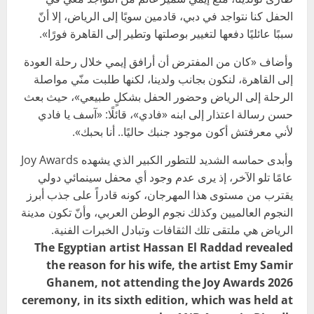
الحفل كنا نتواجد في دبي، قادمين سويًا إلى الرياض، إلا أنّ
سببًا عائليًا دفعها لتغيير بوصلتها وتطير إلى القاهرة فورًا».
وأضاف «كان من المفترض أن أرافق إيمي خلال رحلة العودة
إلى القاهرة، لنكون بجانب ولدينا، لكنها طلبت منّي مواصلة
الرحلة إلى الرياض وحضور الحفل بشكلٍ طبيعي»، حيث بعث
حسن رسالة اعتذار إلى ابنه «فادي»، قائلًا: «آسف يا فادي
لأني معرفتش أكون موجود جنبك حاليًا.. أنا بحبك».
وأبدى حماسه الشديد للتطور الكبير الذي يشهده Joy Awards
عامًا تلو الآخر، إذ يرى عدم وجود أي محفل سينمائي دولي
يقترب من مستوى هذا المهرجان، كونه قادراً على جذب أبرز
النجوم العالميين وكذلك نجوم الوطن العربي، وأنّ تكون مدينة
الرياض هي ملتقى تلك الثقافات وتبادل الخبرات الفنية.
The Egyptian artist Hassan El Raddad revealed
the reason for his wife, the artist Emy Samir
Ghanem, not attending the Joy Awards 2026
ceremony, in its sixth edition, which was held at