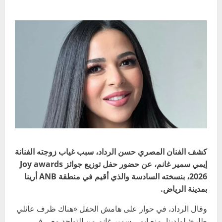
كشف الفنان المصري حسن الرداد، سبب غياب زوجته الفنانة
إيمي سمير غانم، عن حضور حفل توزيع جوائز Joy awards
2026، بنسخته السادسة والذي أقيم في منطقة ANB أرينا
بمدينة الرياض.
وقال الرداد، في حوار على هامش الحفل «هناك ظرف عائلي
طارئ لولدينا، منع إيمي سمير غانم من التواجد معي في