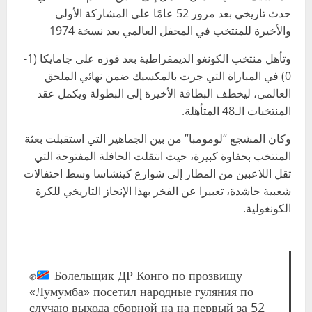
حدث تاريخي بعد مرور 52 عامًا على المشاركة الأولى
والأخيرة للمنتخب في المحفل العالمي بعد نسخة 1974
وتأهل منتخب الكونغو الديمقراطية بعد فوزه على جامايكا (1-
0) في المباراة التي جرت بالمكسيك ضمن نهائي الملحق
العالمي، ليخطف البطاقة الأخيرة إلى البطولة ويكمل عقد
المنتخبات الـ48 المتأهلة.
وكان المشجع “لومومبا” من بين الجماهير التي استقبلت بعثة
المنتخب بحفاوة كبيرة، حيث انتقلت الحافلة المفتوحة التي
تقل اللاعبين من المطار إلى شوارع كينشاسا وسط احتفالات
شعبية حاشدة، تعبيرا عن الفخر بهذا الإنجاز التاريخي للكرة
الكونغولية.
✊
Болельщик ДР Конго по прозвищу
«Лумумба» посетил народные гуляния по
случаю выхода сборной на на первый за 52