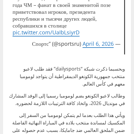
года ЧМ – фанат в своей знаменитой позе
приветствовал игроков, президента
республики и тысячи других людей,
собравшихся в столице
pic.twitter.com/UaIbLsiyrD
April 6, 2026
— Спортс” (@sportsru)
وبحسبما ذكرت شبكة “dailysports” فقد طلب لاعبو
منتخب جمهورية الكونغو الديمقراطية أن يتواجد لومومبا
معهم في كأس العالم.
وطالب لاعبو الكونغو بضم لومومبا رسميا إلى الوفد المشارك
في مونديال 2026، واتخاذ كافة الترتيبات اللازمة لحضوره.
ويأتي هذا الطلب بعدما لم يتمكن لومومبا من السفر إلى
المكسيك لمساندة منتخب بلاده في المباراة النهائية الفاصلة
ضمن الملحق العالمي ضد جامايكا، بسبب عدم حصوله على