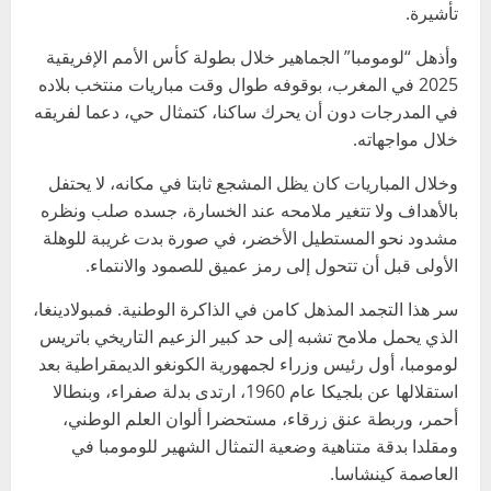
تأشيرة.
وأذهل “لومومبا” الجماهير خلال بطولة كأس الأمم الإفريقية
2025 في المغرب، بوقوفه طوال وقت مباريات منتخب بلاده
في المدرجات دون أن يحرك ساكنا، كتمثال حي، دعما لفريقه
خلال مواجهاته.
وخلال المباريات كان يظل المشجع ثابتا في مكانه، لا يحتفل
بالأهداف ولا تتغير ملامحه عند الخسارة، جسده صلب ونظره
مشدود نحو المستطيل الأخضر، في صورة بدت غريبة للوهلة
الأولى قبل أن تتحول إلى رمز عميق للصمود والانتماء.
سر هذا التجمد المذهل كامن في الذاكرة الوطنية. فمبولادينغا،
الذي يحمل ملامح تشبه إلى حد كبير الزعيم التاريخي باتريس
لومومبا، أول رئيس وزراء لجمهورية الكونغو الديمقراطية بعد
استقلالها عن بلجيكا عام 1960، ارتدى بدلة صفراء، وبنطالا
أحمر، وربطة عنق زرقاء، مستحضرا ألوان العلم الوطني،
ومقلدا بدقة متناهية وضعية التمثال الشهير للومومبا في
العاصمة كينشاسا.