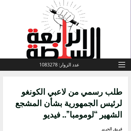
خطي
لى
لمحتوى
عدد الزوار: 1083278
القائمة
الأولية
طلب رسمي من لاعبي الكونغو
لرئيس الجمهورية بشأن المشجع
الشهير “لومومبا”.. فيديو
فريق الحرير