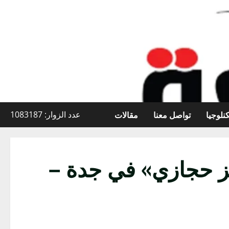
نلوجيا
تواصل معنا
مقالات
عدد الزوار: 1083187
يز حجازي» في جدة –