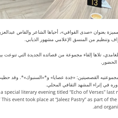
يزة بعنوان «صدى القوافي»، أحياها الشاعر والقاص عبدالعزيز
ف وتنظيم من المنسق الإعلامي مشهور الذيابي.
 للغامدي، تلاها إلقاء مجموعة من قصائده الجديدة التي تنوعت بي
الحضور.
 مجموعتيه القصصيتين: «جَدة عصايا» و*«السنبوك»*. وقد حظي
ودوره في إثراء المشهد الثقافي المحلي.
pecial literary evening titled “Echo of Verses” last n
his event took place at “Jaleez Pastry” as part of the 
and organi