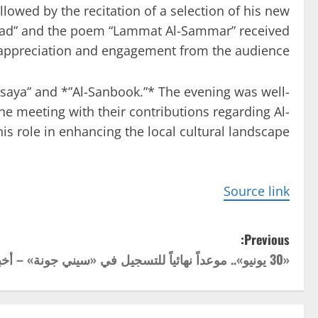
owed by the recitation of a selection of his new
Saad” and the poem “Lammat Al-Sammar” received
appreciation and engagement from the audience.
 Asaya” and *”Al-Sanbook.”* The evening was well-
he meeting with their contributions regarding Al-
s role in enhancing the local cultural landscape.
Source link
P
Previous:
«30 يونيو».. موعداً نهائياً للتسجيل في «سيني جونة» – أخبار السعودية
o
s