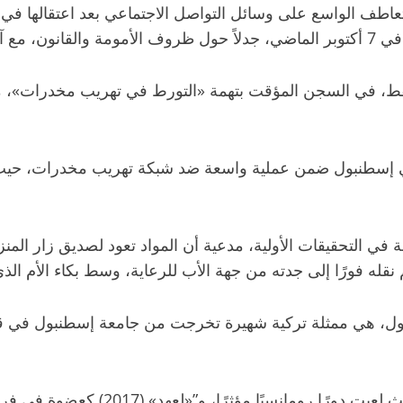
ميريتش أرال (35 عامًا) موجة من التعاطف الواسع على وسائل التواصل الاجتماعي
وف قاسية».
، في السجن المؤقت بتهمة «التورط في تهريب مخدرات»، مما 
ة أرال في إسطنبول ضمن عملية واسعة ضد شبكة تهريب مخدرات، ح
مة في التحقيقات الأولية، مدعية أن المواد تعود لصديق زار ال