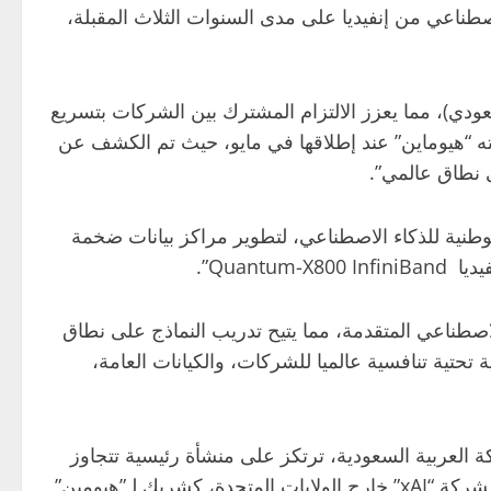
 من أحدث تقنيات البنية التحتية للذكاء الاصطناعي من إنفيديا على مدى السنوات الثلاث المقبلة،
عودي)، مما يعزز الالتزام المشترك بين الشركات بتسريع
ضعته “هيوماين” عند إطلاقها في مايو، حيث تم الكشف عن
ى نطاق عالمي”.
 Global AI، وهي شركة أمريكية للبنية التحتية الوطنية للذكاء الاصطناعي، لتطوير مراكز بيانات ضخمة
لاصطناعي المتقدمة، مما يتيح تدريب النماذج على نطاق
لى إنشاء بنية تحتية تنافسية عالميا للشركات، والكيانات العامة،
 البيانات العالمية في المملكة العربية السعودية، ترتكز على منشأة رئيسية تتجاوز
قدرتها 500 ميغاوات، مما سيوسع البصمة العملاقة لتجمعات “xAI”. وتمثل هذه البنية التحتية أول نشر كبير واسع النطاق لشركة “xAI” خارج الولايات المتحدة، كشريك لـ”هيومين”