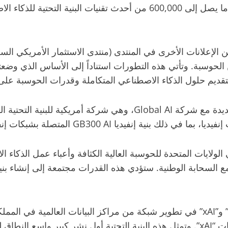
الاستراتيجية مع شركة إنفيديا (NVIDIA)، مع خطط لنشر ما يصل إلى 600,000
الإعلانات الأخرى في المنتدى (منتدى الاستثمار الأمريكي الس
 من الحوسبة. وتأتي هذه التطورات استناداً إلى الأساس الذي و
 لتقديم حلول الذكاء الاصطناعي المتكاملة وقدرات الحوسبة عل
وتابعت في بيان لها: “تعقد “هيومين” شراكة استراتيجية جديدة مع شركة
GB المتصلة بشبكات إنفيديا Quantum-X800 InfiniBand”.
ولايات المتحدة للحوسبة العالية الكثافة وأعباء عمل الذكاء ا
 (Inference) الآمنة، والتكامل مع السحابة الوطنية. ستؤدي هذه القدرات مجتمعة إ
وكجزء من اتفاق مواز أُعلن عنه أيضا، ستشترك “هيومين” و”xAI” في تطوير شبكة من مراكز