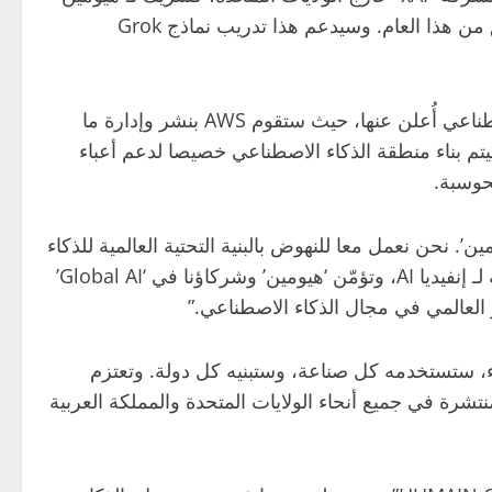
في إطلاق ما يقرب من 18,000 وحدة معالجة رسوميات إنفيديا GB300 في التجمع الأول الذي أُعلن عنه في وقت سابق من هذا العام. وسيدعم هذا تدريب نماذج Grok
بالإضافة إلى ذلك، أفادت “هيومين” بأنها توسع تعاونها مع شركة “AWS” من خلال شراكة جديدة للبنية التحتية للذكاء الاصطناعي أُعلن عنها، حيث ستقوم AWS بنشر وإدارة ما
ة في الرياض. وسيتم بناء منطقة الذكاء الاصطناعي خصيصا لدعم أعباء
حوسبة.
 نحن نعمل معا للنهوض بالبنية التحتية العالمية للذكاء
الاصطناعي. من خلال توسيع قدراتنا الحاسوبية في كل من الولايات المتحدة والمملكة العربية السعودية بأحدث بنية تحتية لـ إنفيديا AI، وتؤمّن ‘هيومين’ وشركاؤنا في ‘Global AI’
اء، ستستخدمه كل صناعة، وستبنيه كل دولة. وتعتزم
لمنتشرة في جميع أنحاء الولايات المتحدة والمملكة العربية