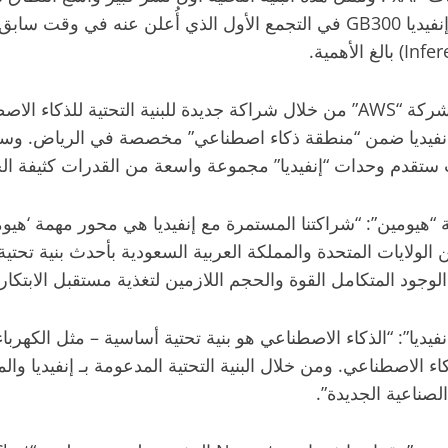
150,000 وحدة معالجة رسوميات (GPUs) من إنفيديا ضمن “منطقة ذكاء اصطناعي” مخصص
 ستقدم وحدات “إنفيديا” مجموعة واسعة من القدرات كثيفة ال
يومين”: “شراكتنا المستمرة مع إنفيديا هي محور مهمة ‘هيومين’.
ديا”: “الذكاء الاصطناعي هو بنية تحتية أساسية – مثل الكهرب
ذكاء الاصطناعي. ومن خلال البنية التحتية المدعومة بـ إنفيديا وا
لصناعية الجديدة”.