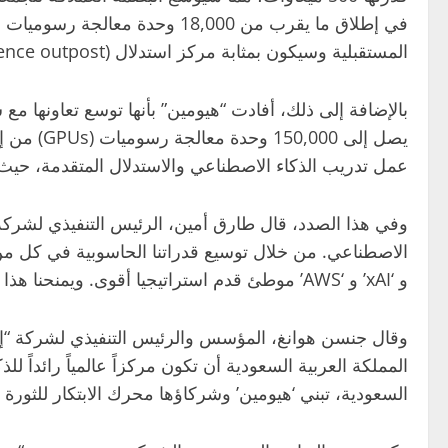
المستقبلية وسيكون بمثابة مركز استدلال (Inference outpost) بالغ الأهمية.
يصل إلى 
عمل تدريب الذكاء الاصطناعي والاستدلال المتقدمة، حيث
وفي هذا الصدد، قال طارق أمين، الرئيس التنفيذي لشركة “ه
و ‘xAI’ و ‘AWS’ موطئ قدم استراتيجيا أقوى. ويمنحنا هذا الوجود المتكامل القوة والحجم اللازمين لتغذية مستقبل الابتكار العالمي في مجال الذكاء الاصطناعي.”
وقال جنسن هوانغ، المؤسس والرئيس التنفيذي لشركة “إنفي
المملكة العربية السعودية أن تكون مركزاً عالمياً رائداً لل
السعودية، تبني ‘هيومين’ وشركاؤها محرك الابتكار للثورة ا