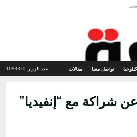
نلوجيا
تواصل معنا
مقالات
عدد الزوار: 1083330
ن شراكة مع “إنفيديا”