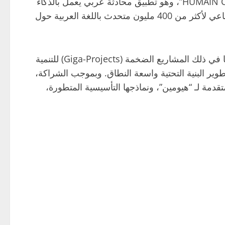
وكجزء من التعاون الموسع بين الشركتين، ستستخدم “هيومين” تقنيات إنفيديا Nemotron المفتوحة لتدريب تطبيق “HUMAIN Chat”، وهو تطبيق محادثة عربي يعمل بالذكاء
الاصطناعي ومدعوم بالنموذج اللغوي الكبير “ALLAM” الخاص بـ “هيومين”. تم بناء “HUMAIN Chat” لتقديم الذكاء الاصطناعي لأكثر من 400 مليون متحدث باللغة العربية حول
ويشمل توسيع الشراكة أيضا، وفقا لبيان الشركة، بناء أحد” أكثر أنظمة البيئة التوأم الرقمي المتصلة تقدما في العالم،” بما في ذلك المشاريع الضخمة (Giga-Projects) للتنمية
طوير البنية التحتية واسعة النطاق. وبموجب الشراكة،
ية الحاسوبية المتقدمة لـ “هيومين”، ونماذجها التأسيسية المتطورة،