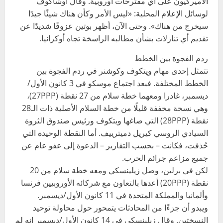
الأميركيون على أي مقترحات أوروبية. وقال أوشاكوف
لوسائل الإعلام المحلية: «ليس الأمر وكأن هناك شيئًا جيدًا
سيخرج من هناك». وحتى الآن، أظهر بوتين عزوفًا شديدًا عن
تقديم أي تنازلات بشأن مطالبه الراسخة تجاه أوكرانيا.
ردم الفجوة بين الخطط
تتمثل إحدى مهام ويتكوف وكوشنر في ردم الفجوة بين
الخطط المختلفة. فبعد اجتماع موسكو في 3 كانون الأول/
ديسمبر، غادرا ومعهما خطة سلام من 27 نقطة (27PPP)،
وهي نسخة مخففة قليلًا من خطة السلام الأصلية ذات الـ28
نقطة (28PPP) التي صاغها ويتكوف ورئيس صندوق الثروة
السيادي الروسي كيريل دميترييف. أما النقطة الوحيدة التي
حُذفت، فكانت – بحسب التقارير – الدعوة إلى عفو عام عن
جميع مزاعم جرائم الحرب.
لكن في برلين، وصل زيلينسكي ومعه خطة سلام من 20
نقطة (20PPP) أعدها بالتعاون مع شركائه الأوروبيين فرنسا
وألمانيا والمملكة المتحدة في 11 كانون الأول/ديسمبر.
ويبدو أن جزءًا من المحادثات يتمحور حول محاولة توحيد
النسختين. وقال زيلينسكي في 14 كانون الأول/ديسمبر إنه لم