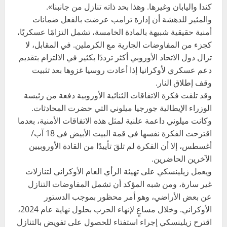
كندا واليابان وغيرها. وهذا بحد ذاته تنازل من جانبنا».
والمثير للدهشة أن إدارة ترامب عرضت بالفعل ضمانات
أمنية حقيقية شبيهة بالمادة الخامسة، تشمل التزامًا عسكريًا،
كجزء من المفاوضات الجارية مع الكرملين. في المقابل، لا
تزال دول الاتحاد الأوروبي أكثر ترددًا بكثير في الالتزام بتقديم
دعم عسكري لأوكرانيا إذا أعادت روسيا غزوها بعد تثبيت
وقف إطلاق النار.
وقد تلقت فكرة الاتفاقات الثنائية الأوروبية دفعة من رئيسة
الوزراء الإيطالية جورجيا ميلوني التي حضرت المحادثات.
وكانت ميلوني داعمة علنية لمثل هذه الاتفاقات الأمنية، بعدما
اقترحت الفكرة نفسها في قمة البيت الأبيض في 18 آب/
أغسطس، إلا أن الفكرة لم تلقَ تأييدًا من القادة الأوروبيين
الآخرين الحاضرين.
ويعمل زيلينسكي على تهيئة الرأي العام الأوكراني لتنازلات
غير سارة، ومن شبه المؤكد أن تشمل المفاوضات التنازل
عن بعض الأراضي، وهو أمر محظور بموجب الدستور
الأوكراني. وخلال مساعٍ لإنهاء الحرب بحلول نهاية عام 2024،
اقترح زيلينسكي إجراء استفتاء للحصول على تفويض بالتنازل