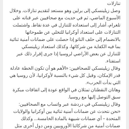
تنازلات
وصل زيلينسكي إلى برلين وهو مستعد لتقديم تنازلات. وخلال
الأسبوع الماضي، ثم في حديث مع صحافيين عبر قناته على
تلغرام، أشار إلى استعداده للتنازل في عدة نقاط. واشتملت
التنازلات على استعداد أوكرانيا للتخلي عن طموحاتها
بالانضمام إلى حلف الناتو إذا حصلت على ضمانات أمنية ثنائية
بما فيه الكفاية من شركائها، وكذلك استعداد زيلينسكي
للتنازل عن بعض الأراضي لروسيا إذا جرى إقرار ذلك عبر
استفتاء.
وقال زيلينسكي للصحافيين: «الأهم هو أن تكون الخطة عادلة
قدر الإمكان، وقبل كل شيء بالنسبة لأوكرانيا، لأن روسيا هي
التي بدأت الحرب».
وهاتان النقطتان تمثلان في الواقع عودة إلى اتفاقات مبكرة
سبق التوصل إليها مع روسيا.
وقال زيلينسكي في دردشة عبر واتساب مع الصحافيين:
«نحن نتحدث عن ضمانات أمنية ثنائية بين أوكرانيا والولايات
المتحدة – أي ضمانات شبيهة بالمادة الخامسة… وكذلك
ضمانات أمنية من شركائنا الأوروبيين ومن دول أخرى مثل