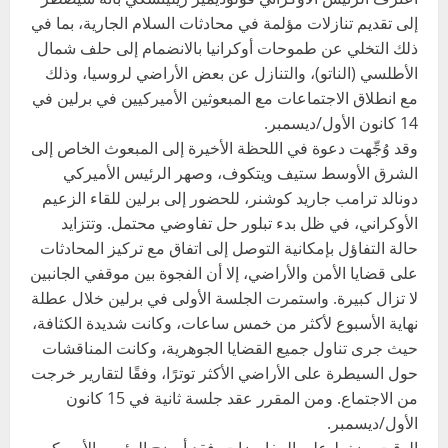
إلى تقديم تنازلات مؤلمة في محادثات السلام الجارية، بما في
ذلك التخلي عن طموحات أوكرانيا بالانضمام إلى حلف شمال
الأطلسي (الناتو)، والتنازل عن بعض الأراضي لروسيا، وذلك
مع انطلاق الاجتماعات مع المبعوثين الأميركيين في برلين في
14 كانون الأول/ديسمبر.
وقد وُجِّهت دعوة في اللحظة الأخيرة إلى المبعوث الخاص إلى
الشرق الأوسط ستيف ويتكوف، وصهر الرئيس الأميركي
دونالد ترامب جاريد كوشنر، للحضور إلى برلين للقاء الزعيم
الأوكراني، في ظل بدء تبلور حل تفاوضي محتمل. وتتزايد
حالة التفاؤل بإمكانية التوصل إلى اتفاق مع تركيز المحادثات
على قضايا الأمن والأراضي، إلا أن الفجوة بين موقفي الجانبين
لا تزال كبيرة. واستمرت الجلسة الأولى في برلين خلال عطلة
نهاية الأسبوع لأكثر من خمس ساعات، وكانت شديدة الكثافة،
حيث جرى تناول جميع القضايا الجوهرية، وكانت المناقشات
حول السيطرة على الأراضي الأكثر توترًا، وفقًا لتقارير خرجت
من الاجتماع. ومن المقرر عقد جلسة ثانية في 15 كانون
الأول/ديسمبر.