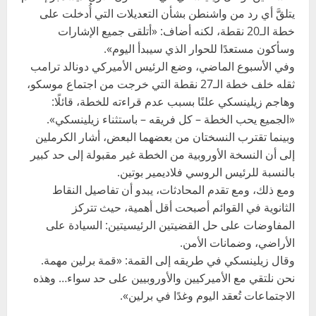
يتلقَّ أي رد من واشنطن بشأن التعديلات التي أُدخلت على
خطة الـ20 نقطة، لكنه أضاف: «أتلقى جميع الإشارات
وسأكون مستعدًا للحوار الذي سيبدأ اليوم».
وفي الأسبوع الماضي، وضع الرئيس الأميركي دونالد ترامب
ثقله خلف خطة الـ27 نقطة التي خرجت من اجتماع موسكو،
وهاجم زيلينسكي علنًا بسبب عدم قراءته للخطة، قائلًا:
«الجميع يحب الخطة – كل فريقه – باستثناء زيلينسكي».
وبينما تقترب النسختان من بعضهما البعض، أشار الكرملين
إلى أن النسخة الأوروبية من الخطة غير مقبولة إلى حد كبير
بالنسبة للرئيس الروسي فلاديمير بوتين.
ومع ذلك، ومع تقدم المحادثات، يبدو أن تفاصيل النقاط
الثانوية في القوائم أصبحت أقل أهمية، حيث تتركز
المفاوضات على حل القضيتين الرئيسيتين: السيادة على
الأراضي، وضمانات الأمن.
وقال زيلينسكي في طريقه إلى القمة: «قمة برلين مهمة.
نحن نلتقي مع الأميركيين والأوروبيين على حد سواء… وهذه
الاجتماعات تُعقد اليوم وغدًا في برلين».