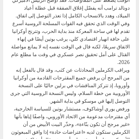
الوقت يضغط على المفاوضات. فقد أوضح الرئيس الأميركي
دونالد ترامب أنه يفضّل إغلاق الصفقة قبل عطلة أعياد
الميلاد، وهدد بالانسحاب الكامل إذا تعذر التوصل إلى اتفاق.
وفي الوقت الذي تحقق فيه القوات المسلحة الروسية أسرع
تقدم لها في ساحة المعركة منذ بداية الحرب، وتترنح أوكرانيا
على حافة انهيار اقتصادي كلي، يرغب بوتين أيضًا في إنهاء
الاتفاق سريعًا، لكنه قال في الوقت نفسه إنه لا يمانع مواصلة
القتال على أمل تحقيق نصر عسكري في وقت ما مطلع عام
2026.
ويراقب الكرملين المحادثات عن كثب، وقد قال بالفعل إنه
من المرجح أن يرفض جميع المقترحات القادمة من أوكرانيا
وأوروبا، إذ تتركز المناقشات في برلين حاليًا على النسخة
الأوروبية من خطة السلام، وليس النسخة الروسية التي جرى
التوصل إليها في موسكو في بداية الشهر.
ورفض يوري أوشاكوف، مستشار بوتين للسياسة الخارجية،
أي مقترحات مدعومة من الاتحاد الأوروبي، واصفًا إياها بأنها
«غير مرجح أن تكون بنّاءة»، وحذّر البيت الأبيض من أن
الكرملين ستكون لديه «اعتراضات حادة» إذا وافق المبعوثون