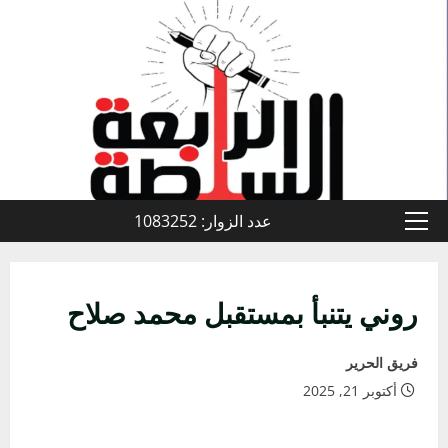
خطي
لى
لمحتوى
عدد الزوار: 1083252
القائمة
الأولية
روني يتنبأ بمستقبل محمد صلاح
فريق الحرير
أكتوبر 21, 2025