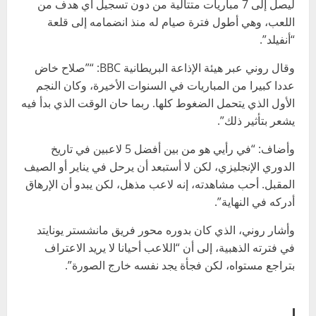
ليصل إلى 7 مباريات متتالية من دون تسجيل أي هدف من
اللعب، وهي أطول فترة صيام له منذ انضمامه إلى قلعة
“أنفيلد”.
وقال روني عبر هيئة الإذاعة البريطانية BBC: “”صلاح خاض
عددا كبيرا من المباريات في السنوات الأخيرة، وكان النجم
الأول الذي يتحمل الضغوط كلها. ربما حان الوقت الذي بدأ فيه
يشعر بتأثير ذلك”.
وأضاف: “في رأيي هو من بين أفضل 5 لاعبين في تاريخ
الدوري الإنجليزي، لكن لا أستبعد أن يرحل في يناير أو الصيف
المقبل. أحب مشاهدته، إنه لاعب مذهل، لكن يبدو أن الإرهاق
أدركه في النهاية”.
وأشار روني، الذي كان بدوره محور فريق مانشستر يونايتد
في فترته الذهبية، إلى أن “اللاعب أحيانا لا يريد الاعتراف
بتراجع مستواه، لكن فجأة يجد نفسه خارج الصورة”.