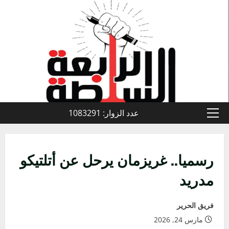
خطي
لى
لمحتوى
عدد الزوار: 1083291
القائمة
الأولية
رسميا.. غريزمان يرحل عن أتلتيكو
مدريد
فريق الحرير
مارس 24, 2026