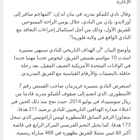
الإعارة.
وقال نادي اتلتيكو مدريد في بيان له إن: “المهاجم سافر إلى
أورلاندو، بإذن من النادي، خلال يومي الراحة الممنوحين
للفريق الأول، وذلك من أجل استكمال إجراءات التعاقد مع
النادي الواقع في ولاية فلوريدا”.
وأوضح البيان “أن الهداف التاريخي للنادي سينهي مسيرة
امتدت 10 مواسم بقميص الفريق، ليخوض تحديا مهنيا جديدا
في الولايات المتحدة الأمريكية الصيف المقبل، بعد رحلة
حافلة بالبصمات والأرقام القياسية مع الفريق المدريدي.
استعرض النادي مسيرة غريزمان صاحب القميص رقم 7
الأسطوري، الذي انضم إلى صفوف أتلتيكو مدريد قادما من
ريال سوسييداد في يوليو 2014، حيث نجح منذ ذلك الحين في
اعتلاء صدارة الهدافين التاريخيين للنادي برصيد 211 هدفا،
متجاوزا الرقم السابق للأسطورة لويس أراغونيس الذي سجل
173 هدفا، كما يحتل النجم الفرنسي المركز الرابع في قائمة
أكثر اللاعبين تمثيلا للفريق بظهوره في 488 مباراة رسمية.