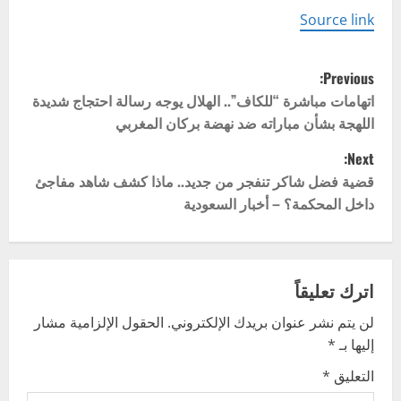
Source link
P
Previous:
o
اتهامات مباشرة “للكاف”.. الهلال يوجه رسالة احتجاج شديدة
اللهجة بشأن مباراته ضد نهضة بركان المغربي
s
Next:
t
قضية فضل شاكر تنفجر من جديد.. ماذا كشف شاهد مفاجئ
داخل المحكمة؟ – أخبار السعودية
n
a
v
اترك تعليقاً
لن يتم نشر عنوان بريدك الإلكتروني.
الحقول الإلزامية مشار
i
إليها بـ
*
g
التعليق
*