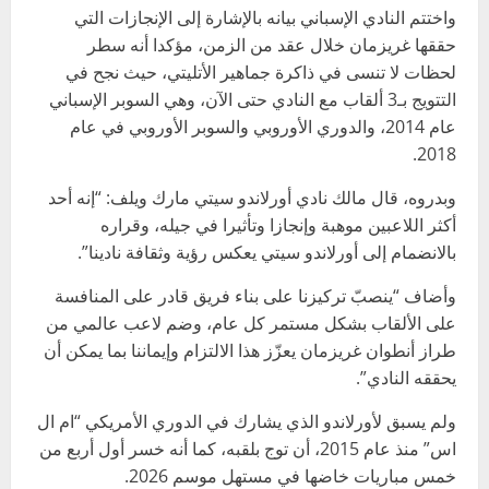
واختتم النادي الإسباني بيانه بالإشارة إلى الإنجازات التي
حققها غريزمان خلال عقد من الزمن، مؤكدا أنه سطر
لحظات لا تنسى في ذاكرة جماهير الأتليتي، حيث نجح في
التتويج بـ3 ألقاب مع النادي حتى الآن، وهي السوبر الإسباني
عام 2014، والدوري الأوروبي والسوبر الأوروبي في عام
2018.
وبدروه، قال مالك نادي أورلاندو سيتي مارك ويلف: “إنه أحد
أكثر اللاعبين موهبة وإنجازا وتأثيرا في جيله، وقراره
بالانضمام إلى أورلاندو سيتي يعكس رؤية وثقافة نادينا”.
وأضاف “ينصبّ تركيزنا على بناء فريق قادر على المنافسة
على الألقاب بشكل مستمر كل عام، وضم لاعب عالمي من
طراز أنطوان غريزمان يعزّز هذا الالتزام وإيماننا بما يمكن أن
يحققه النادي”.
ولم يسبق لأورلاندو الذي يشارك في الدوري الأمريكي “ام ال
اس” منذ عام 2015، أن توج بلقبه، كما أنه خسر أول أربع من
خمس مباريات خاضها في مستهل موسم 2026.